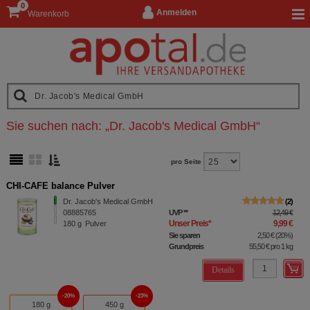
0
Anmelden
Warenkorb
Sie suchen nach:
„
Dr. Jacob's Medical GmbH
“
pro Seite
CHI-CAFE balance Pulver
Dr. Jacob's Medical GmbH
2
08885765
UVP
**
12,49 €
Unser Preis
*
9,99 €
180
g
Pulver
Sie sparen
2,50 €
(
20%
)
Grundpreis
55,50 €
pro 1 kg
Details
20%
23%
180 g
450 g