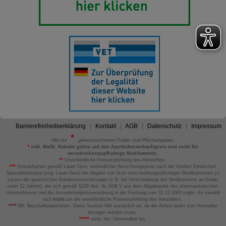
Barrierefreiheitserklärung
Kontakt
AGB
Datenschutz
Impressum
Alle mit
gekennzeichneten Felder sind Pflichtangaben.
*
inkl. MwSt. Rabatte gelten auf den Apothekenverkaufspreis und nicht für
verschreibungspflichtige Medikamente.
**
Unverbindliche Preisempfehlung des Herstellers.
***
Verkaufspreis gemäß Lauer-Taxe; verbindlicher Abrechnungspreis nach der Großen Deutschen
Spezialitätentaxe (sog. Lauer-Taxe) bei Abgabe von nicht verschreibungspflichtigen Medikamenten zu
Lasten der gesetzlichen Krankenversicherungen (z.B. bei Verschreibung des Medikaments an Kinder
unter 12 Jahren), die sich gemäß §129 Abs. 5a SGB V aus dem Abgabepreis des pharmazeutischen
Unternehmens und der Arzneimittelpreisverordnung in der Fassung zum 31.12.2003 ergibt. Es handelt
sich
nicht
um die unverbindliche Preisempfehlung des Herstellers.
****
BK: Beschaffungskosten. Diese Summe fällt zusätzlich an, da der Artikel direkt vom Hersteller
bezogen werden muss.
*****
verw. bis: Verwendbar bis.