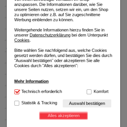
anzupassen. Die Informationen darüber, wie Sie
unsere Seiten nutzen, setzen wir ein, um den Shop
zu optimieren oder z.B. auf Sie zugeschnittene
Werbung einblenden zu können.
Weitergehende Informationen hierzu finden Sie in
unserer
Datenschutzerklärung
bei dem Unterpunkt
Cookies
.
Bitte wählen Sie nachfolgend aus, welche Cookies
gesetzt werden dürfen, und bestätigen Sie dies durch
"Auswahl bestätigen" oder akzeptieren Sie alle
Cookies durch "Alles akzeptieren":
Mehr Information
Technisch Notwendig:
Technisch erforderlich
Hierbei handelt es sich um
Komfort
Cookies, die für die Grundfunktionen unserer
Website notwendig sind (z.B. Navigation, Warenkorb,
Statistik & Tracking
Auswahl bestätigen
Kundenkonto), weshalb auf diese nicht verzichtet
werden kann.
Alles akzeptieren
Komfort:
Diese Cookies werden genutzt um das