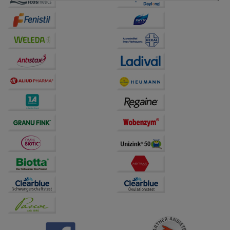
Einkaufserlebnis noch ansprechender zu gestalten,
beispielsweise für die Wiedererkennung des
Besuchers oder unsere Seite an bevorzugte
Verhaltensweisen (z.B. Spracheinstellung)
anzupassen. Komfort-Cookies ermöglichen es uns
auch auf Ihre Bedürfnisse zugeschrittene Inhalte
anzuzeigen und unser Partnerprogramm zu
betreiben.
Statistik & Tracking:
Hierüber lassen sich
Informationen über die Art und Weise der Nutzung
unserer Website sammeln, mit deren Hilfe wir unsere
Website weiter für Sie optimieren können, den Inhalt
auf unserer Website aber auch die Werbung auf
Drittseiten möglichst relevant für Sie zu gestalten.
Bitte beachten Sie, dass Daten hierfür teilweise an
Dritte wie z.B. Google oder soziale Medien
übertragen werden.