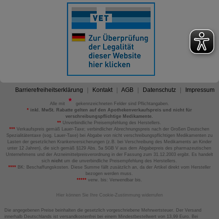
Barrierefreiheitserklärung
Kontakt
AGB
Datenschutz
Impressum
Alle mit
gekennzeichneten Felder sind Pflichtangaben.
*
inkl. MwSt. Rabatte gelten auf den Apothekenverkaufspreis und nicht für
verschreibungspflichtige Medikamente.
**
Unverbindliche Preisempfehlung des Herstellers.
***
Verkaufspreis gemäß Lauer-Taxe; verbindlicher Abrechnungspreis nach der Großen Deutschen
Spezialitätentaxe (sog. Lauer-Taxe) bei Abgabe von nicht verschreibungspflichtigen Medikamenten zu
Lasten der gesetzlichen Krankenversicherungen (z.B. bei Verschreibung des Medikaments an Kinder
unter 12 Jahren), die sich gemäß §129 Abs. 5a SGB V aus dem Abgabepreis des pharmazeutischen
Unternehmens und der Arzneimittelpreisverordnung in der Fassung zum 31.12.2003 ergibt. Es handelt
sich
nicht
um die unverbindliche Preisempfehlung des Herstellers.
****
BK: Beschaffungskosten. Diese Summe fällt zusätzlich an, da der Artikel direkt vom Hersteller
bezogen werden muss.
*****
verw. bis: Verwendbar bis.
Hier können Sie Ihre Cookie-Zustimmung widerrufen
Die angegebenen Preise beinhalten die gesetzlich vorgeschriebene Mehrwertsteuer. Der Versand
innerhalb Deutschlands ist versandkostenfrei bei einem Mindestbestellwert von 13,99 Euro. Bei