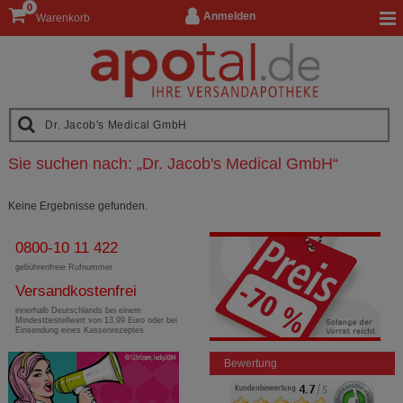
0
Anmelden
Warenkorb
Sie suchen nach:
„
Dr. Jacob's Medical GmbH
“
Keine Ergebnisse gefunden.
0800-10 11 422
gebührenfreie Rufnummer
Versandkostenfrei
innerhalb Deutschlands bei einem
Mindestbestellwert von 13,99 Euro oder bei
Einsendung eines Kassenrezeptes
Bewertung