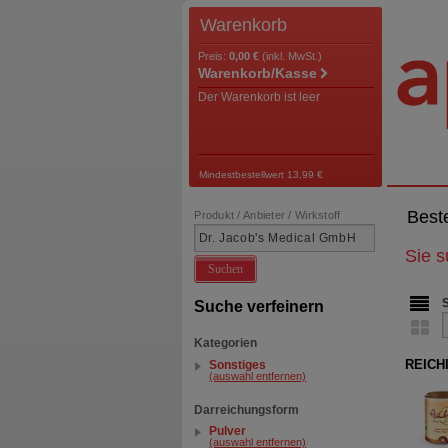
Warenkorb
Preis:
0,00 €
(inkl. MwSt.)
Warenkorb/Kasse
Der Warenkorb ist leer
Mindestbestellwert 13,99 €
Best
Produkt / Anbieter / Wirkstoff
Sie 
Suchen
Suche verfeinern
Kategorien
REICHI
Sonstiges
(auswahl entfernen)
Darreichungsform
Pulver
(auswahl entfernen)