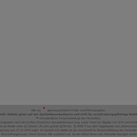
Alle mit
gekennzeichneten Felder sind Pflichtangaben.
MwSt. Rabatte gelten auf den Apothekenverkaufspreis und nicht für verschreibungspflichtige Medi
**
Unverbindliche Preisempfehlung des Herstellers.
nungspreis nach der Großen Deutschen Spezialitätentaxe (sog. Lauer-Taxe) bei Abgabe von nicht verschrei
ts an Kinder unter 12 Jahren), die sich gemäß §129 Abs. 5a SGB V aus dem Abgabepreis des pharmazeutis
assung zum 31.12.2003 ergibt. Es handelt sich
nicht
um die unverbindliche Preisempfehlung des Hersteller
 Beschaffungskosten. Diese Summe fällt zusätzlich an, da der Artikel direkt vom Hersteller bezogen werd