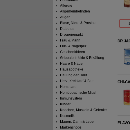
Allergie
Allgemeinbefinden
Augen
Blase, Niere & Prostata
Diabetes
Drogeriemarkt
Frau & Mann
DR.JAC
Fuß- & Nagelpilz
Geschenkideen
Grippale Infekte & Erkältung
Haare & Nägel
Hausapotheke
Heilung der Haut
Herz, Kreislauf & Blut
CHI-CA
Homecare
Homöopathische Mittel
Immunsystem
Kinder
Knochen, Muskeln & Gelenke
Kosmetik
Magen, Darm & Leber
FLAVOC
Markenshops