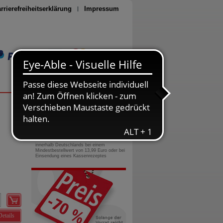
rrierefreiheitserklärung
Impressum
Seite drucken
0800-10 11 422
gebührenfreie Rufnummer
Versandkostenfrei
innerhalb Deutschlands bei einem
Mindestbestellwert von 13,99 Euro oder bei
Einsendung eines Kassenrezeptes
Details