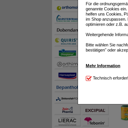
REICHI
Für die ordnungsgemäß
genannte Cookies ein. 
helfen uns Cookies, P
im Shop anzupassen. D
optimieren oder z.B. 
Weitergehende Informat
Bitte wählen Sie nach
bestätigen" oder akzep
CHI-CA
Mehr Information
Technisch Notwendi
Technisch erforder
notwendig sind (z.B. N
Komfort:
Diese Cookie
beispielsweise für di
CHI-TE
Spracheinstellung) an
Inhalte anzuzeigen un
Statistik & Tracking:
H
sammeln, mit deren Hil
auch die Werbung auf Dr