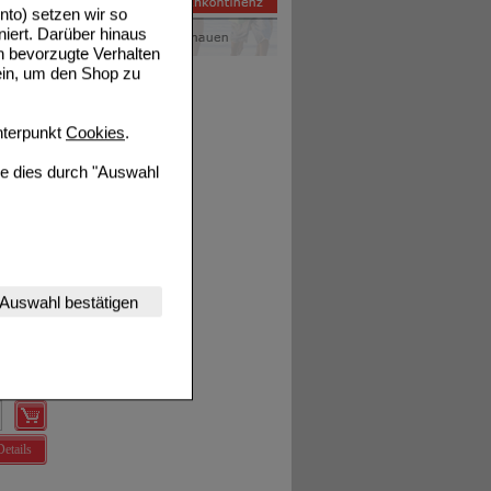
to) setzen wir so
niert. Darüber hinaus
n bevorzugte Verhalten
ein, um den Shop zu
Details
terpunkt
Cookies
.
ie dies durch "Auswahl
nserer Website
Details
Auswahl bestätigen
tet werden kann.
estalten,
rhaltensweisen (z.B.
nisse zugeschrittene
ng unserer Website
Details
uf unserer Website aber
, dass Daten hierfür