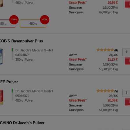
Unser Preis
*
26,99 €
400
g
Pulver
Sie sparen
9,91 €
(
27%
)
Grundpreis
67,48 €
pro 1 kg
20%
27%
180 g
400 g
OB'S Basenpulver Plus
Dr. Jacob's Medical GmbH
6
03074878
UVP
**
21,90 €
Unser Preis
*
15,27 €
300
g
Pulver
Sie sparen
6,63 €
(
30%
)
Grundpreis
50,90 €
pro 1 kg
FE Pulver
Dr. Jacob's Medical GmbH
5
05036379
UVP
**
25,95 €
Unser Preis
*
20,59 €
400
g
Pulver
Sie sparen
5,36 €
(
21%
)
Grundpreis
51,48 €
pro 1 kg
HINO Dr.Jacob's Pulver