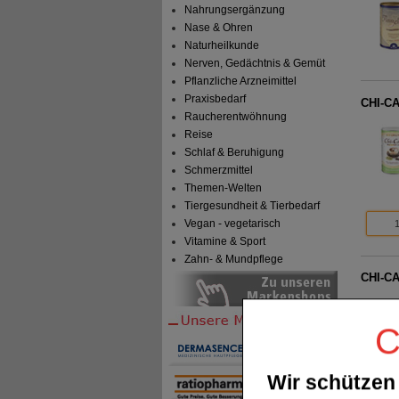
Nahrungsergänzung
Nase & Ohren
Naturheilkunde
Nerven, Gedächtnis & Gemüt
Pflanzliche Arzneimittel
Praxisbedarf
CHI-CA
Raucherentwöhnung
Reise
Schlaf & Beruhigung
Schmerzmittel
Themen-Welten
Tiergesundheit & Tierbedarf
Vegan - vegetarisch
Vitamine & Sport
Zahn- & Mundpflege
CHI-CA
C
Wir schützen 