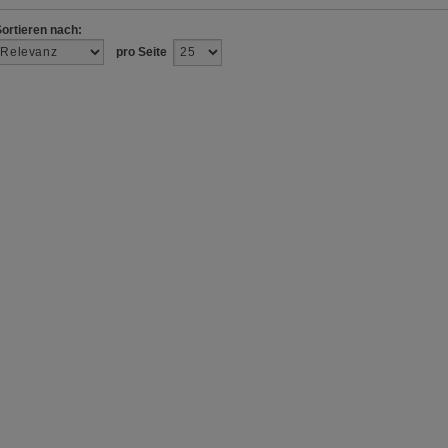
e z.B. Google oder soziale Medien übertragen werden.
Sortieren nach:
pro Seite