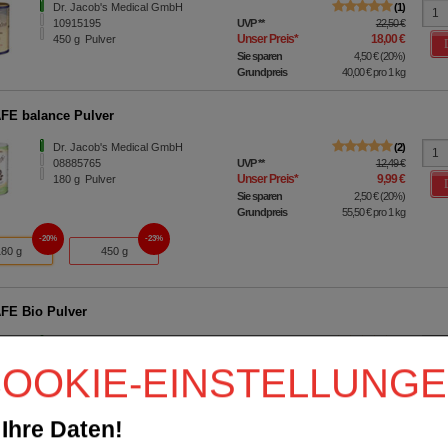
Dr. Jacob's Medical GmbH
1
10915195
UVP
**
22,50 €
Unser Preis
*
18,00 €
450
g
Pulver
Sie sparen
4,50 €
(
20%
)
Grundpreis
40,00 €
pro 1 kg
FE balance Pulver
Dr. Jacob's Medical GmbH
2
08885765
UVP
**
12,49 €
Unser Preis
*
9,99 €
180
g
Pulver
Sie sparen
2,50 €
(
20%
)
Grundpreis
55,50 €
pro 1 kg
20%
23%
180 g
450 g
FE Bio Pulver
Dr. Jacob's Medical GmbH
3
11002404
UVP
**
29,95 €
OOKIE-EINSTELLUNG
Unser Preis
*
23,96 €
400
g
Pulver
Sie sparen
5,99 €
(
20%
)
Grundpreis
59,90 €
pro 1 kg
Ihre Daten!