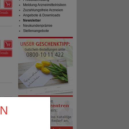
Meldung Arzneimittelrisiken
Zuzahlungsfreie Arzneien
Details
Angebote & Downloads
Newsletter
Neukundenprämie
Stellenangebote
Details
EN
Details