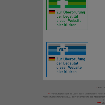
*
inkl. 
***
Verkaufspreis gemäß Lauer-Taxe; verbindlicher Abrech
Krankenversicherungen (z.B. bei Verschreibung des Medikamen
F
****
BK: