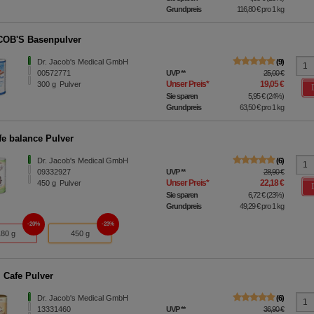
Grundpreis
116,80 €
pro 1 kg
COB'S Basenpulver
Dr. Jacob's Medical GmbH
9
00572771
UVP
**
25,00 €
Unser Preis
*
19,05 €
300
g
Pulver
Sie sparen
5,95 €
(
24%
)
Grundpreis
63,50 €
pro 1 kg
fe balance Pulver
Dr. Jacob's Medical GmbH
6
09332927
UVP
**
28,90 €
Unser Preis
*
22,18 €
450
g
Pulver
Sie sparen
6,72 €
(
23%
)
Grundpreis
49,29 €
pro 1 kg
20%
23%
180 g
450 g
 Cafe Pulver
Dr. Jacob's Medical GmbH
6
13331460
UVP
**
36,90 €