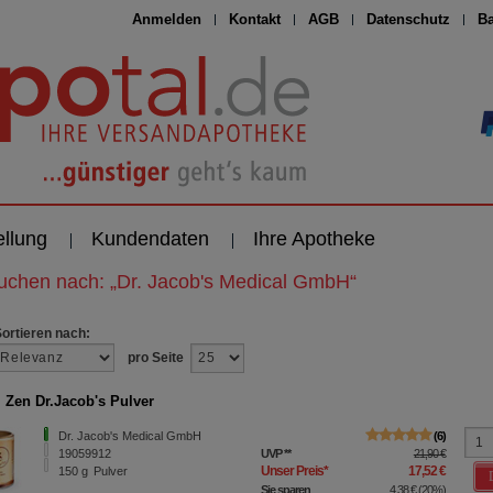
Anmelden
Kontakt
AGB
Datenschutz
Ba
ellung
Kundendaten
Ihre Apotheke
suchen nach:
„
Dr. Jacob's Medical GmbH
“
Sortieren nach:
pro Seite
 Zen Dr.Jacob's Pulver
Dr. Jacob's Medical GmbH
6
19059912
UVP
**
21,90 €
Unser Preis
*
17,52 €
150
g
Pulver
Sie sparen
4,38 €
(
20%
)