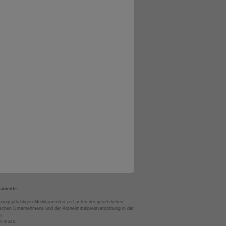
kamente.
bungspflichtigen Medikamenten zu Lasten der gesetzlichen
chen Unternehmens und der Arzneimittelpreisverordnung in der
s.
en muss.