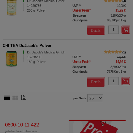
Dr. Jacob's Medical GmbH
3
14029786
UVP
**
19,90 €
Unser Preis
*
15,92 €
250
g
Pulver
Sie sparen
3,98 €
(
20%
)
Grundpreis
63,68 €
pro 1 kg
Details
CHI-TEA Dr.Jacob's Pulver
Dr. Jacob's Medical GmbH
1
15228200
UVP
**
17,95 €
Unser Preis
*
14,36 €
180
g
Pulver
Sie sparen
3,59 €
(
20%
)
Grundpreis
79,78 €
pro 1 kg
Details
pro Seite
0800-10 11 422
gebührenfreie Rufnummer