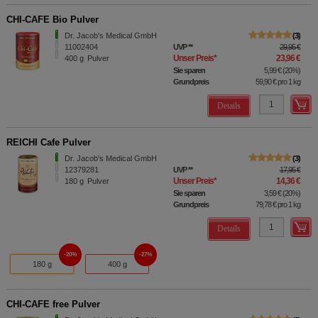
CHI-CAFE Bio Pulver
Dr. Jacob's Medical GmbH
3
11002404
UVP
**
29,95 €
Unser Preis
*
23,96 €
400
g
Pulver
Sie sparen
5,99 €
(
20%
)
Grundpreis
59,90 €
pro 1 kg
Details
REICHI Cafe Pulver
Dr. Jacob's Medical GmbH
3
12379281
UVP
**
17,95 €
Unser Preis
*
14,36 €
180
g
Pulver
Sie sparen
3,59 €
(
20%
)
Grundpreis
79,78 €
pro 1 kg
Details
20%
27%
180 g
400 g
CHI-CAFE free Pulver