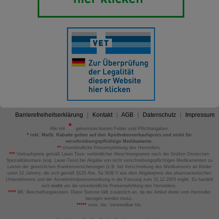
Barrierefreiheitserklärung
Kontakt
AGB
Datenschutz
Impressum
Alle mit
gekennzeichneten Felder sind Pflichtangaben.
*
inkl. MwSt. Rabatte gelten auf den Apothekenverkaufspreis und nicht für
verschreibungspflichtige Medikamente.
**
Unverbindliche Preisempfehlung des Herstellers.
***
Verkaufspreis gemäß Lauer-Taxe; verbindlicher Abrechnungspreis nach der Großen Deutschen
Spezialitätentaxe (sog. Lauer-Taxe) bei Abgabe von nicht verschreibungspflichtigen Medikamenten zu
Lasten der gesetzlichen Krankenversicherungen (z.B. bei Verschreibung des Medikaments an Kinder
unter 12 Jahren), die sich gemäß §129 Abs. 5a SGB V aus dem Abgabepreis des pharmazeutischen
Unternehmens und der Arzneimittelpreisverordnung in der Fassung zum 31.12.2003 ergibt. Es handelt
sich
nicht
um die unverbindliche Preisempfehlung des Herstellers.
****
BK: Beschaffungskosten. Diese Summe fällt zusätzlich an, da der Artikel direkt vom Hersteller
bezogen werden muss.
*****
verw. bis: Verwendbar bis.