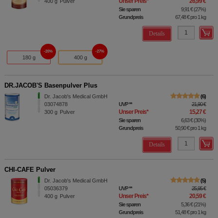
Unser Preis
*
26,99 €
400
g
Pulver
Sie sparen
9,91 €
(
27%
)
Grundpreis
67,48 €
pro 1 kg
Details
20%
27%
180 g
400 g
DR.JACOB'S Basenpulver Plus
Dr. Jacob's Medical GmbH
6
03074878
UVP
**
21,90 €
Unser Preis
*
15,27 €
300
g
Pulver
Sie sparen
6,63 €
(
30%
)
Grundpreis
50,90 €
pro 1 kg
Details
CHI-CAFE Pulver
Dr. Jacob's Medical GmbH
5
05036379
UVP
**
25,95 €
Unser Preis
*
20,59 €
400
g
Pulver
Sie sparen
5,36 €
(
21%
)
Grundpreis
51,48 €
pro 1 kg