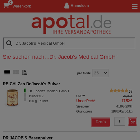
0
Anmelden
Warenkorb
Sie suchen nach:
„
Dr. Jacob's Medical GmbH
“
pro Seite
REICHI Zen Dr.Jacob's Pulver
Dr. Jacob's Medical GmbH
6
19059912
UVP
**
21,90 €
Unser Preis
*
17,52 €
150
g
Pulver
Sie sparen
4,38 €
(
20%
)
Grundpreis
116,80 €
pro 1 kg
Details
DR.JACOB'S Basenpulver