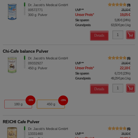
Dr. Jacob's Medical GmbH
9
00572771
UVP
**
25,00 €
Unser Preis
*
19,05 €
300
g
Pulver
Sie sparen
5,95 €
(
24%
)
Grundpreis
63,50 €
pro 1 kg
Details
Chi-Cafe balance Pulver
Dr. Jacob's Medical GmbH
6
09332927
UVP
**
28,90 €
Unser Preis
*
22,18 €
450
g
Pulver
Sie sparen
6,72 €
(
23%
)
Grundpreis
49,29 €
pro 1 kg
Details
20%
23%
180 g
450 g
REICHI Cafe Pulver
Dr. Jacob's Medical GmbH
6
13331460
UVP
**
36,90 €