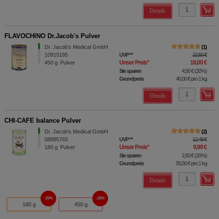
Details
FLAVOCHINO Dr.Jacob's Pulver
Dr. Jacob's Medical GmbH
1
10915195
UVP
**
22,50 €
Unser Preis
*
18,00 €
450
g
Pulver
Sie sparen
4,50 €
(
20%
)
Grundpreis
40,00 €
pro 1 kg
Details
CHI-CAFE balance Pulver
Dr. Jacob's Medical GmbH
2
08885765
UVP
**
12,49 €
Unser Preis
*
9,99 €
180
g
Pulver
Sie sparen
2,50 €
(
20%
)
Grundpreis
55,50 €
pro 1 kg
Details
20%
23%
180 g
450 g