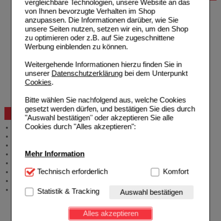
vergleichbare Technologien, unsere Website an das
Hilfe zur Anmeldung
von Ihnen bevorzugte Verhalten im Shop
Hilfe zum Bestellvorgang
anzupassen. Die Informationen darüber, wie Sie
Zahlungsmöglichkeiten
unsere Seiten nutzen, setzen wir ein, um den Shop
Rezepte einlösen
zu optimieren oder z.B. auf Sie zugeschnittene
Freiumschläge anfordern
Werbung einblenden zu können.
Freiumschläge downloaden
Auslandsbestellung
Weitergehende Informationen hierzu finden Sie in
Reklamation
unserer
Datenschutzerklärung
bei dem Unterpunkt
Widerrufsformular
Cookies
.
Problembehebung
Bestellschein
Bitte wählen Sie nachfolgend aus, welche Cookies
gesetzt werden dürfen, und bestätigen Sie dies durch
Beratung und Service
"Auswahl bestätigen" oder akzeptieren Sie alle
Cookies durch "Alles akzeptieren":
Allgemeine Information
Produktberatung
Meldung Arzneimittelrisiken
Mehr Information
Zuzahlungsfreie Arzneien
Angebote & Downloads
Technisch Notwendig:
Technisch erforderlich
Hierbei handelt es sich um
Komfort
Newsletter
Cookies, die für die Grundfunktionen unserer
Neukundenprämie
Website notwendig sind (z.B. Navigation, Warenkorb,
Stellenangebote
Statistik & Tracking
Auswahl bestätigen
Kundenkonto), weshalb auf diese nicht verzichtet
werden kann.
Alles akzeptieren