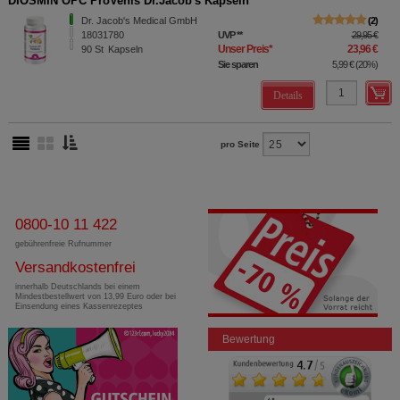
DIOSMIN OPC ProVenis Dr.Jacob's Kapseln
Dr. Jacob's Medical GmbH
2
18031780
UVP
**
29,95 €
Unser Preis
*
23,96 €
90
St
Kapseln
Sie sparen
5,99 €
(
20%
)
Details
pro Seite
0800-10 11 422
gebührenfreie Rufnummer
Versandkostenfrei
innerhalb Deutschlands bei einem
Mindestbestellwert von 13,99 Euro oder bei
Einsendung eines Kassenrezeptes
Bewertung