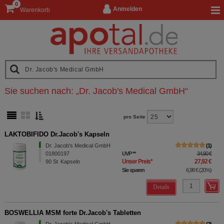
0
Anmelden
Warenkorb
Sie suchen nach:
„
Dr. Jacob's Medical GmbH
“
pro Seite
LAKTOBIFIDO Dr.Jacob's Kapseln
Dr. Jacob's Medical GmbH
1
01800197
UVP
**
34,90 €
Unser Preis
*
27,92 €
90
St
Kapseln
Sie sparen
6,98 €
(
20%
)
Details
BOSWELLIA MSM forte Dr.Jacob's Tabletten