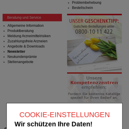
Problembehebung
Bestellschein
Beratung und Service
Allgemeine Information
Produktberatung
Meldung Arzneimittelrisiken
Zuzahlungsfreie Arzneien
Angebote & Downloads
Newsletter
Neukundenprämie
Stellenangebote
COOKIE-EINSTELLUNGEN
Wir schützen Ihre Daten!