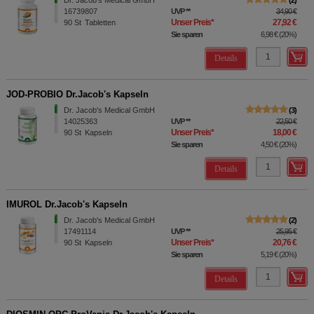
Dr. Jacob's Medical GmbH
2
16739807
UVP
**
34,90 €
Unser Preis
*
27,92 €
90
St
Tabletten
Sie sparen
6,98 €
(
20%
)
Details
JOD-PROBIO Dr.Jacob's Kapseln
Dr. Jacob's Medical GmbH
3
14025363
UVP
**
22,50 €
Unser Preis
*
18,00 €
90
St
Kapseln
Sie sparen
4,50 €
(
20%
)
Details
IMUROL Dr.Jacob's Kapseln
Dr. Jacob's Medical GmbH
2
17491114
UVP
**
25,95 €
Unser Preis
*
20,76 €
90
St
Kapseln
Sie sparen
5,19 €
(
20%
)
Details