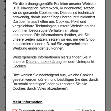
Suche verfeinern
Für die ordnungsgemäße Funktion unserer Website
(z.B. Navigation, Warenkorb, Kundenkonto) setzen
Kategorien
wir so genannte Cookies ein. Diese sind technisch
Dr. Jacob's Medical
notwendig, damit unser Shop überhaupt funktioniert.
(auswahl entfernen)
Darüber hinaus helfen uns Cookies, Pixel und
vergleichbare Technologien, unsere Website an das
Darreichungsform
von Ihnen bevorzugte Verhalten im Shop
Kapseln (4)
anzupassen. Die Informationen darüber, wie Sie
Tabletten (1)
unsere Seiten nutzen, setzen wir ein, um den Shop
zu optimieren oder z.B. auf Sie zugeschnittene
Packungsgröße
Werbung einblenden zu können.
90 St
(auswahl entfernen)
Weitergehende Informationen hierzu finden Sie in
Preis
unserer
Datenschutzerklärung
bei dem Unterpunkt
Cookies
.
< 25.00 (3)
>= 25.00 (2)
Bitte wählen Sie nachfolgend aus, welche Cookies
Sortieren nach
gesetzt werden dürfen, und bestätigen Sie dies durch
"Auswahl bestätigen" oder akzeptieren Sie alle
Cookies durch "Alles akzeptieren":
Mehr Information
Technisch Notwendig:
Technisch erforderlich
Hierbei handelt es sich um
Komfort