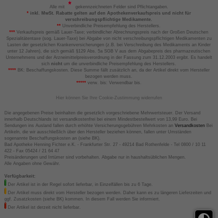
Alle mit
gekennzeichneten Felder sind Pflichtangaben.
*
inkl. MwSt. Rabatte gelten auf den Apothekenverkaufspreis und nicht für
verschreibungspflichtige Medikamente.
**
Unverbindliche Preisempfehlung des Herstellers.
***
Verkaufspreis gemäß Lauer-Taxe; verbindlicher Abrechnungspreis nach der Großen Deutschen
Spezialitätentaxe (sog. Lauer-Taxe) bei Abgabe von nicht verschreibungspflichtigen Medikamenten zu
Lasten der gesetzlichen Krankenversicherungen (z.B. bei Verschreibung des Medikaments an Kinder
unter 12 Jahren), die sich gemäß §129 Abs. 5a SGB V aus dem Abgabepreis des pharmazeutischen
Unternehmens und der Arzneimittelpreisverordnung in der Fassung zum 31.12.2003 ergibt. Es handelt
sich
nicht
um die unverbindliche Preisempfehlung des Herstellers.
****
BK: Beschaffungskosten. Diese Summe fällt zusätzlich an, da der Artikel direkt vom Hersteller
bezogen werden muss.
*****
verw. bis: Verwendbar bis.
Hier können Sie Ihre Cookie-Zustimmung widerrufen
Die angegebenen Preise beinhalten die gesetzlich vorgeschriebene Mehrwertsteuer. Der Versand
innerhalb Deutschlands ist versandkostenfrei bei einem Mindestbestellwert von 13,99 Euro. Bei
Sendungen ins Ausland fallen durch erhöhte Versicherungsgebühren Mehrkosten an
Versandkosten
Bei
Artikeln, die wir ausschließlich über den Hersteller beziehen können, fallen unter Umständen
sogenannte Beschaffungskosten an (siehe BK).
Bad Apotheke Henning Fichter e.K. - Frankfurter Str. 27 - 49214 Bad Rothenfelde - Tel 0800 / 10 11
422 - Fax 05424 / 21 64 47
Preisänderungen und Irrtümer sind vorbehalten. Abgabe nur in haushaltsüblichen Mengen.
Alle Angaben ohne Gewähr.
Verfügbarkeit:
Der Artikel ist in der Regel sofort lieferbar, in Einzelfällen bis zu 6 Tage.
Der Artikel muss direkt vom Hersteller bezogen werden. Daher kann es zu längeren Lieferzeiten und
ggf. Zusatzkosten (siehe BK) kommen. In diesem Fall werden Sie informiert.
Der Artikel ist derzeit nicht lieferbar.