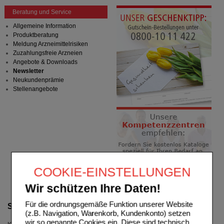
Beratung und Service
Allgemeine Information
Produktberatung
Meldung Arzneimittelrisiken
Zuzahlungsfreie Arzneien
Angebote & Downloads
Newsletter
Neukundenprämie
Stellenangebote
COOKIE-EINSTELLUNGEN
Wir schützen Ihre Daten!
Für die ordnungsgemäße Funktion unserer Website
Suche verfeinern
(z.B. Navigation, Warenkorb, Kundenkonto) setzen
wir so genannte Cookies ein. Diese sind technisch