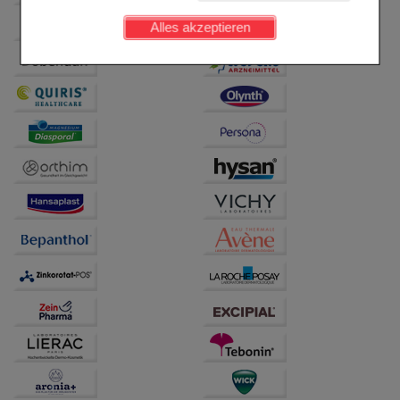
werden kann.
Alles akzeptieren
Komfort:
Diese Cookies werden genutzt um das
Einkaufserlebnis noch ansprechender zu gestalten,
beispielsweise für die Wiedererkennung des
Besuchers oder unsere Seite an bevorzugte
Verhaltensweisen (z.B. Spracheinstellung)
anzupassen. Komfort-Cookies ermöglichen es uns
auch auf Ihre Bedürfnisse zugeschrittene Inhalte
anzuzeigen und unser Partnerprogramm zu
betreiben.
Statistik & Tracking:
Hierüber lassen sich
Informationen über die Art und Weise der Nutzung
unserer Website sammeln, mit deren Hilfe wir unsere
Website weiter für Sie optimieren können, den Inhalt
auf unserer Website aber auch die Werbung auf
Drittseiten möglichst relevant für Sie zu gestalten.
Bitte beachten Sie, dass Daten hierfür teilweise an
Dritte wie z.B. Google oder soziale Medien
übertragen werden.