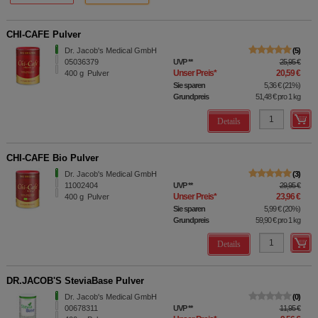
CHI-CAFE Pulver
Dr. Jacob's Medical GmbH
5
05036379
UVP
**
25,95 €
Unser Preis
*
20,59 €
400
g
Pulver
Sie sparen
5,36 €
(
21%
)
Grundpreis
51,48 €
pro 1 kg
Details
CHI-CAFE Bio Pulver
Dr. Jacob's Medical GmbH
3
11002404
UVP
**
29,95 €
Unser Preis
*
23,96 €
400
g
Pulver
Sie sparen
5,99 €
(
20%
)
Grundpreis
59,90 €
pro 1 kg
Details
DR.JACOB'S SteviaBase Pulver
Dr. Jacob's Medical GmbH
0
00678311
UVP
**
11,95 €