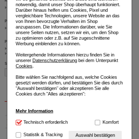
Kategorien
notwendig, damit unser Shop überhaupt funktioniert.
Dr. Jacob's Medical
Darüber hinaus helfen uns Cookies, Pixel und
(auswahl entfernen)
vergleichbare Technologien, unsere Website an das
von Ihnen bevorzugte Verhalten im Shop
Packungsgröße
anzupassen. Die Informationen darüber, wie Sie
400 g
(auswahl entfernen)
unsere Seiten nutzen, setzen wir ein, um den Shop
zu optimieren oder z.B. auf Sie zugeschnittene
Preis
Werbung einblenden zu können.
< 25.00 (3)
>= 25.00 (1)
Weitergehende Informationen hierzu finden Sie in
unserer
Datenschutzerklärung
bei dem Unterpunkt
Sortieren nach
Cookies
.
Bitte wählen Sie nachfolgend aus, welche Cookies
gesetzt werden dürfen, und bestätigen Sie dies durch
"Auswahl bestätigen" oder akzeptieren Sie alle
Cookies durch "Alles akzeptieren":
Mehr Information
Technisch Notwendig:
Technisch erforderlich
Hierbei handelt es sich um
Komfort
Cookies, die für die Grundfunktionen unserer
Website notwendig sind (z.B. Navigation, Warenkorb,
Statistik & Tracking
Auswahl bestätigen
Kundenkonto), weshalb auf diese nicht verzichtet