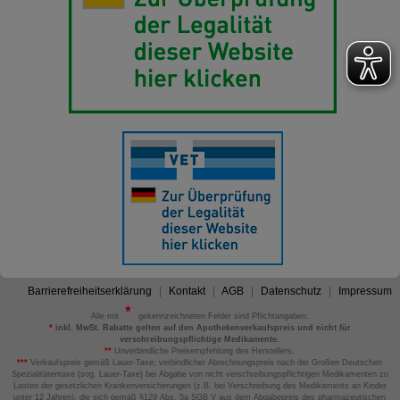
Barrierefreiheitserklärung
Kontakt
AGB
Datenschutz
Impressum
Alle mit
gekennzeichneten Felder sind Pflichtangaben.
*
inkl. MwSt. Rabatte gelten auf den Apothekenverkaufspreis und nicht für
verschreibungspflichtige Medikamente.
**
Unverbindliche Preisempfehlung des Herstellers.
***
Verkaufspreis gemäß Lauer-Taxe; verbindlicher Abrechnungspreis nach der Großen Deutschen
Spezialitätentaxe (sog. Lauer-Taxe) bei Abgabe von nicht verschreibungspflichtigen Medikamenten zu
Lasten der gesetzlichen Krankenversicherungen (z.B. bei Verschreibung des Medikaments an Kinder
unter 12 Jahren), die sich gemäß §129 Abs. 5a SGB V aus dem Abgabepreis des pharmazeutischen