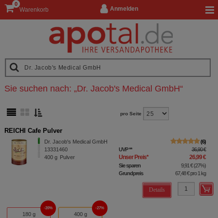
0
Anmelden
Warenkorb
Sie suchen nach:
„
Dr. Jacob's Medical GmbH
“
pro Seite
REICHI Cafe Pulver
Dr. Jacob's Medical GmbH
6
13331460
UVP
**
36,90 €
Unser Preis
*
26,99 €
400
g
Pulver
Sie sparen
9,91 €
(
27%
)
Grundpreis
67,48 €
pro 1 kg
Details
20%
27%
180 g
400 g