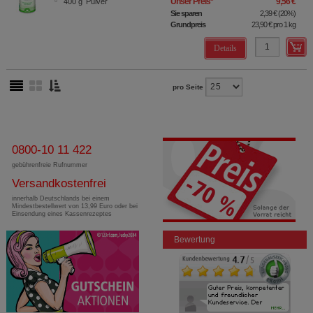
Unser Preis
*
9,56 €
400
g
Pulver
Sie sparen
2,39 €
(
20%
)
Grundpreis
23,90 €
pro 1 kg
Details
pro Seite
0800-10 11 422
gebührenfreie Rufnummer
Versandkostenfrei
innerhalb Deutschlands bei einem
Mindestbestellwert von 13,99 Euro oder bei
Einsendung eines Kassenrezeptes
Bewertung