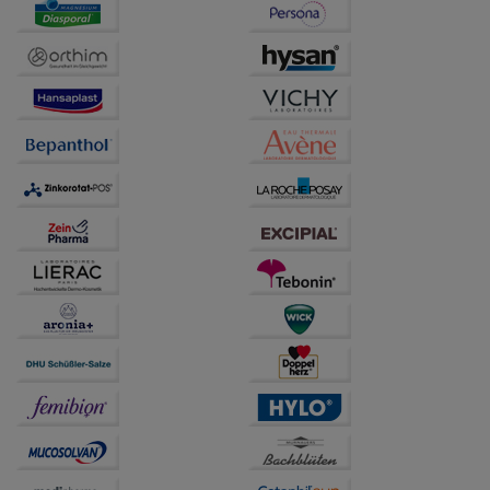
auf unserer Website aber auch die Werbung auf
Drittseiten möglichst relevant für Sie zu gestalten.
Bitte beachten Sie, dass Daten hierfür teilweise an
Dritte wie z.B. Google oder soziale Medien
übertragen werden.