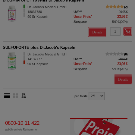
DIOSMIN OPC ProVenis Dr.Jacob's Kapseln
Dr. Jacob's Medical GmbH
2
18031780
UVP
**
29,95 €
Unser Preis
*
23,96 €
90
St
Kapseln
Sie sparen
5,99 €
(
20%
)
Details
SULFOFORTE plus Dr.Jacob's Kapseln
Dr. Jacob's Medical GmbH
0
14137777
UVP
**
29,95 €
Unser Preis
*
23,96 €
90
St
Kapseln
Sie sparen
5,99 €
(
20%
)
Details
pro Seite
0800-10 11 422
gebührenfreie Rufnummer