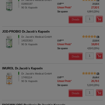
Dr. Jacob's Medical GmbH
1
01800197
UVP
**
34,90 €
Unser Preis
*
27,92 €
90
St
Kapseln
Sie sparen
6,98 €
(
20%
)
Details
JOD-PROBIO Dr.Jacob's Kapseln
Dr. Jacob's Medical GmbH
3
14025363
UVP
**
22,50 €
Unser Preis
*
18,00 €
90
St
Kapseln
Sie sparen
4,50 €
(
20%
)
Details
IMUROL Dr.Jacob's Kapseln
Dr. Jacob's Medical GmbH
2
17491114
UVP
**
25,95 €
Unser Preis
*
20,76 €
90
St
Kapseln
Sie sparen
5,19 €
(
20%
)
Details