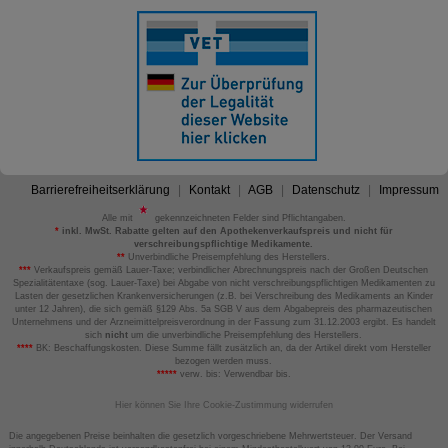
Barrierefreiheitserklärung
Kontakt
AGB
Datenschutz
Impressum
Alle mit
gekennzeichneten Felder sind Pflichtangaben.
*
inkl. MwSt. Rabatte gelten auf den Apothekenverkaufspreis und nicht für
verschreibungspflichtige Medikamente.
**
Unverbindliche Preisempfehlung des Herstellers.
***
Verkaufspreis gemäß Lauer-Taxe; verbindlicher Abrechnungspreis nach der Großen Deutschen
Spezialitätentaxe (sog. Lauer-Taxe) bei Abgabe von nicht verschreibungspflichtigen Medikamenten zu
Lasten der gesetzlichen Krankenversicherungen (z.B. bei Verschreibung des Medikaments an Kinder
unter 12 Jahren), die sich gemäß §129 Abs. 5a SGB V aus dem Abgabepreis des pharmazeutischen
Unternehmens und der Arzneimittelpreisverordnung in der Fassung zum 31.12.2003 ergibt. Es handelt
sich
nicht
um die unverbindliche Preisempfehlung des Herstellers.
****
BK: Beschaffungskosten. Diese Summe fällt zusätzlich an, da der Artikel direkt vom Hersteller
bezogen werden muss.
*****
verw. bis: Verwendbar bis.
Hier können Sie Ihre Cookie-Zustimmung widerrufen
Die angegebenen Preise beinhalten die gesetzlich vorgeschriebene Mehrwertsteuer. Der Versand