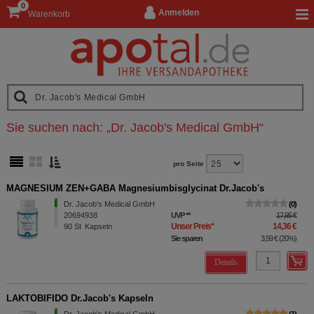
0
Anmelden
Warenkorb
Sie suchen nach:
„
Dr. Jacob's Medical GmbH
“
pro Seite
MAGNESIUM ZEN+GABA Magnesiumbisglycinat Dr.Jacob's
Dr. Jacob's Medical GmbH
0
20694938
UVP
**
17,95 €
Unser Preis
*
14,36 €
90
St
Kapseln
Sie sparen
3,59 €
(
20%
)
Details
LAKTOBIFIDO Dr.Jacob's Kapseln