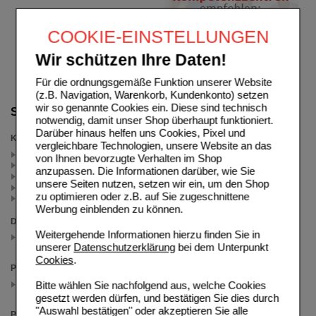
COOKIE-EINSTELLUNGEN
Wir schützen Ihre Daten!
Für die ordnungsgemäße Funktion unserer Website
(z.B. Navigation, Warenkorb, Kundenkonto) setzen
wir so genannte Cookies ein. Diese sind technisch
Suche verfeinern
notwendig, damit unser Shop überhaupt funktioniert.
Darüber hinaus helfen uns Cookies, Pixel und
Kategorien
vergleichbare Technologien, unsere Website an das
Dr. Jacob's Medical (4)
von Ihnen bevorzugte Verhalten im Shop
Vitamin B12 (1)
anzupassen. Die Informationen darüber, wie Sie
Magnesium (1)
unsere Seiten nutzen, setzen wir ein, um den Shop
Vegan - vegetarisch (1)
zu optimieren oder z.B. auf Sie zugeschnittene
Weitere Arzneimittel (1)
Werbung einblenden zu können.
Darreichungsform
Weitergehende Informationen hierzu finden Sie in
Kapseln
(auswahl entfernen)
unserer
Datenschutzerklärung
bei dem Unterpunkt
Cookies
.
Packungsgröße
90 St
Bitte wählen Sie nachfolgend aus, welche Cookies
(auswahl entfernen)
gesetzt werden dürfen, und bestätigen Sie dies durch
"Auswahl bestätigen" oder akzeptieren Sie alle
Preis