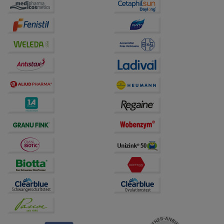
auf unserer Website aber auch die Werbung auf
Drittseiten möglichst relevant für Sie zu gestalten.
Bitte beachten Sie, dass Daten hierfür teilweise an
Dritte wie z.B. Google oder soziale Medien
übertragen werden.