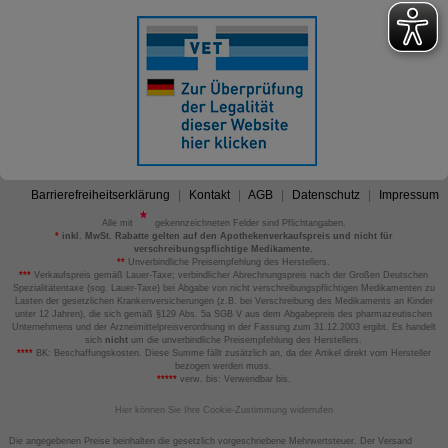
Barrierefreiheitserklärung
Kontakt
AGB
Datenschutz
Impressum
Alle mit
gekennzeichneten Felder sind Pflichtangaben.
*
inkl. MwSt. Rabatte gelten auf den Apothekenverkaufspreis und nicht für
verschreibungspflichtige Medikamente.
**
Unverbindliche Preisempfehlung des Herstellers.
***
Verkaufspreis gemäß Lauer-Taxe; verbindlicher Abrechnungspreis nach der Großen Deutschen
Spezialitätentaxe (sog. Lauer-Taxe) bei Abgabe von nicht verschreibungspflichtigen Medikamenten zu
Lasten der gesetzlichen Krankenversicherungen (z.B. bei Verschreibung des Medikaments an Kinder
unter 12 Jahren), die sich gemäß §129 Abs. 5a SGB V aus dem Abgabepreis des pharmazeutischen
Unternehmens und der Arzneimittelpreisverordnung in der Fassung zum 31.12.2003 ergibt. Es handelt
sich
nicht
um die unverbindliche Preisempfehlung des Herstellers.
****
BK: Beschaffungskosten. Diese Summe fällt zusätzlich an, da der Artikel direkt vom Hersteller
bezogen werden muss.
*****
verw. bis: Verwendbar bis.
Hier können Sie Ihre Cookie-Zustimmung widerrufen
Die angegebenen Preise beinhalten die gesetzlich vorgeschriebene Mehrwertsteuer. Der Versand