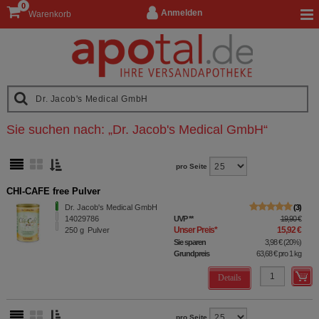
0
Anmelden
Warenkorb
Sie suchen nach:
„
Dr. Jacob's Medical GmbH
“
pro Seite
CHI-CAFE free Pulver
Dr. Jacob's Medical GmbH
3
14029786
UVP
**
19,90 €
Unser Preis
*
15,92 €
250
g
Pulver
Sie sparen
3,98 €
(
20%
)
Grundpreis
63,68 €
pro 1 kg
Details
pro Seite