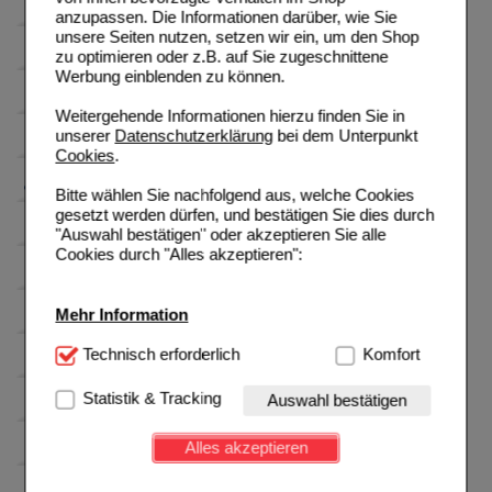
anzupassen. Die Informationen darüber, wie Sie
unsere Seiten nutzen, setzen wir ein, um den Shop
zu optimieren oder z.B. auf Sie zugeschnittene
Werbung einblenden zu können.
Weitergehende Informationen hierzu finden Sie in
unserer
Datenschutzerklärung
bei dem Unterpunkt
Cookies
.
Bitte wählen Sie nachfolgend aus, welche Cookies
gesetzt werden dürfen, und bestätigen Sie dies durch
"Auswahl bestätigen" oder akzeptieren Sie alle
Cookies durch "Alles akzeptieren":
Mehr Information
Technisch Notwendig:
Technisch erforderlich
Hierbei handelt es sich um
Komfort
Cookies, die für die Grundfunktionen unserer
Website notwendig sind (z.B. Navigation, Warenkorb,
Statistik & Tracking
Auswahl bestätigen
Kundenkonto), weshalb auf diese nicht verzichtet
werden kann.
Alles akzeptieren
Komfort:
Diese Cookies werden genutzt um das