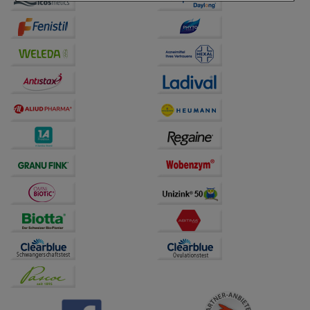
Einkaufserlebnis noch ansprechender zu gestalten,
beispielsweise für die Wiedererkennung des
Besuchers oder unsere Seite an bevorzugte
Verhaltensweisen (z.B. Spracheinstellung)
anzupassen. Komfort-Cookies ermöglichen es uns
auch auf Ihre Bedürfnisse zugeschrittene Inhalte
anzuzeigen und unser Partnerprogramm zu
betreiben.
Statistik & Tracking:
Hierüber lassen sich
Informationen über die Art und Weise der Nutzung
unserer Website sammeln, mit deren Hilfe wir unsere
Website weiter für Sie optimieren können, den Inhalt
auf unserer Website aber auch die Werbung auf
Drittseiten möglichst relevant für Sie zu gestalten.
Bitte beachten Sie, dass Daten hierfür teilweise an
Dritte wie z.B. Google oder soziale Medien
übertragen werden.