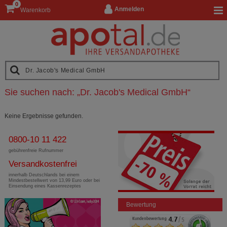
0
Anmelden
Warenkorb
Sie suchen nach:
„
Dr. Jacob's Medical GmbH
“
Keine Ergebnisse gefunden.
0800-10 11 422
gebührenfreie Rufnummer
Versandkostenfrei
innerhalb Deutschlands bei einem
Mindestbestellwert von 13,99 Euro oder bei
Einsendung eines Kassenrezeptes
Bewertung