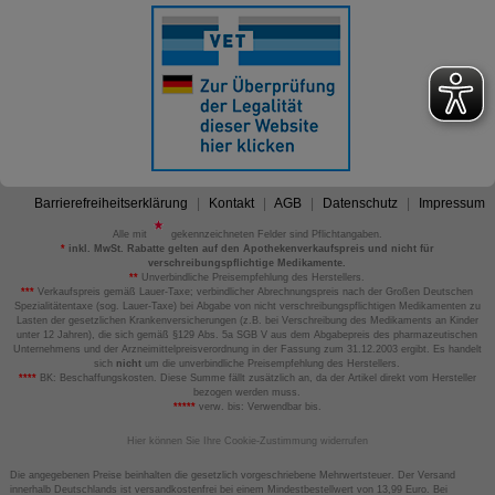
Barrierefreiheitserklärung
Kontakt
AGB
Datenschutz
Impressum
Alle mit
gekennzeichneten Felder sind Pflichtangaben.
*
inkl. MwSt. Rabatte gelten auf den Apothekenverkaufspreis und nicht für
verschreibungspflichtige Medikamente.
**
Unverbindliche Preisempfehlung des Herstellers.
***
Verkaufspreis gemäß Lauer-Taxe; verbindlicher Abrechnungspreis nach der Großen Deutschen
Spezialitätentaxe (sog. Lauer-Taxe) bei Abgabe von nicht verschreibungspflichtigen Medikamenten zu
Lasten der gesetzlichen Krankenversicherungen (z.B. bei Verschreibung des Medikaments an Kinder
unter 12 Jahren), die sich gemäß §129 Abs. 5a SGB V aus dem Abgabepreis des pharmazeutischen
Unternehmens und der Arzneimittelpreisverordnung in der Fassung zum 31.12.2003 ergibt. Es handelt
sich
nicht
um die unverbindliche Preisempfehlung des Herstellers.
****
BK: Beschaffungskosten. Diese Summe fällt zusätzlich an, da der Artikel direkt vom Hersteller
bezogen werden muss.
*****
verw. bis: Verwendbar bis.
Hier können Sie Ihre Cookie-Zustimmung widerrufen
Die angegebenen Preise beinhalten die gesetzlich vorgeschriebene Mehrwertsteuer. Der Versand
innerhalb Deutschlands ist versandkostenfrei bei einem Mindestbestellwert von 13,99 Euro. Bei