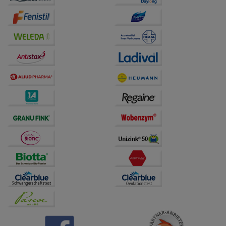
auf unserer Website aber auch die Werbung auf
Drittseiten möglichst relevant für Sie zu gestalten.
Bitte beachten Sie, dass Daten hierfür teilweise an
Dritte wie z.B. Google oder soziale Medien
übertragen werden.