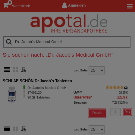
0
Anmelden
Warenkorb
Sie suchen nach:
„
Dr. Jacob's Medical GmbH
“
pro Seite
SCHLAF SCHÖN Dr.Jacob's Tabletten
Dr. Jacob's Medical GmbH
3
17491120
UVP
**
29,95 €
Unser Preis
*
22,69 €
90
St
Tabletten
Sie sparen
7,26 €
(
24%
)
Details
pro Seite