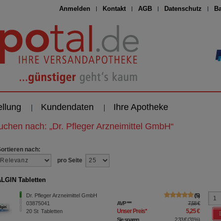
Anmelden
Kontakt
AGB
Datenschutz
Ba
ellung
Kundendaten
Ihre Apotheke
suchen nach:
„
Dr. Pfleger Arzneimittel GmbH
“
Sortieren nach:
pro Seite
GIN Tabletten
Dr. Pfleger Arzneimittel GmbH
5
03875041
AVP
***
7,58 €
Unser Preis
*
5,25 €
20
St
Tabletten
Sie sparen
2,33 €
(
31%
)