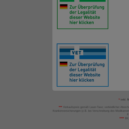
*
inkl. 
***
Verkaufspreis gemäß Lauer-Taxe; verbindlicher Abrech
Krankenversicherungen (z.B. bei Verschreibung des Medikamen
F
****
BK: