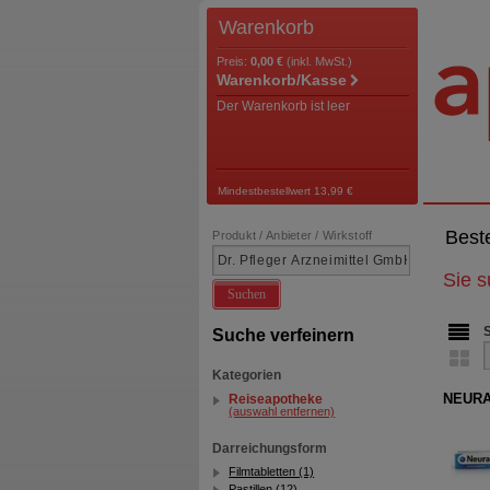
Warenkorb
Preis:
0,00 €
(inkl. MwSt.)
Warenkorb/Kasse
Der Warenkorb ist leer
Mindestbestellwert 13,99 €
Best
Produkt / Anbieter / Wirkstoff
Sie 
Suchen
Suche verfeinern
Kategorien
NEURAL
Reiseapotheke
(auswahl entfernen)
Darreichungsform
Filmtabletten (1)
Pastillen (12)