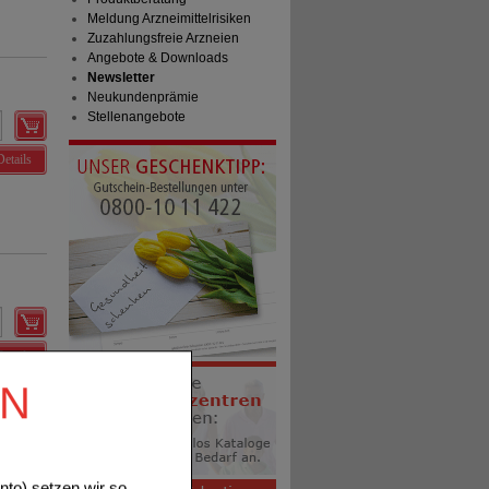
Meldung Arzneimittelrisiken
Zuzahlungsfreie Arzneien
Angebote & Downloads
Newsletter
Neukundenprämie
Stellenangebote
Details
Details
EN
to) setzen wir so