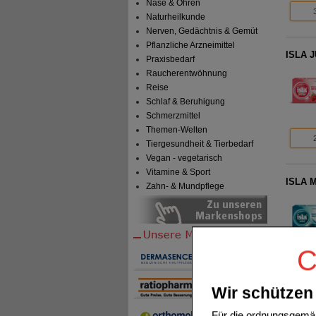
Nase & Ohren
Naturheilkunde
Nerven, Gedächtnis & Gemüt
Pflanzliche Arzneimittel
ISLA J
Praxisbedarf
Raucherentwöhnung
Reise
Schlaf & Beruhigung
Schmerzmittel
Themen-Welten
Tiergesundheit & Tierbedarf
Vegan - vegetarisch
Vitamine & Sport
ISLA M
Zahn- & Mundpflege
C
Wir schützen 
ISLA M
Für die ordnungsgemäß