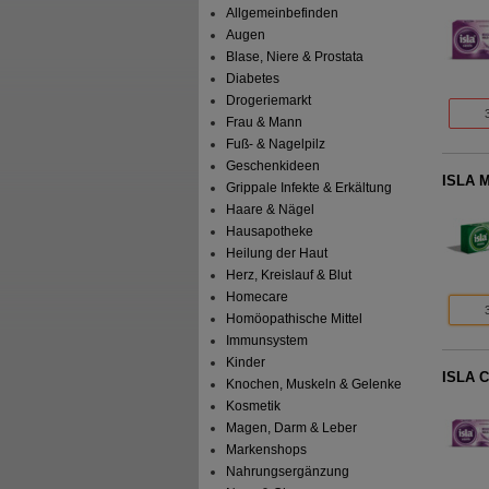
Allgemeinbefinden
Augen
Blase, Niere & Prostata
Diabetes
Drogeriemarkt
Frau & Mann
Fuß- & Nagelpilz
Geschenkideen
ISLA M
Grippale Infekte & Erkältung
Haare & Nägel
Hausapotheke
Heilung der Haut
Herz, Kreislauf & Blut
Homecare
Homöopathische Mittel
Immunsystem
Kinder
ISLA C
Knochen, Muskeln & Gelenke
Kosmetik
Magen, Darm & Leber
Markenshops
Nahrungsergänzung