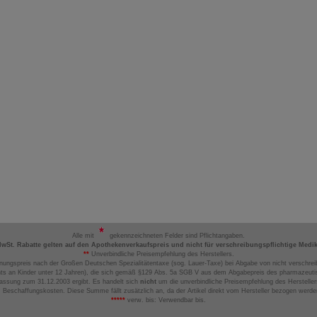
Alle mit
gekennzeichneten Felder sind Pflichtangaben.
MwSt. Rabatte gelten auf den Apothekenverkaufspreis und nicht für verschreibungspflichtige Medi
**
Unverbindliche Preisempfehlung des Herstellers.
nungspreis nach der Großen Deutschen Spezialitätentaxe (sog. Lauer-Taxe) bei Abgabe von nicht verschrei
ts an Kinder unter 12 Jahren), die sich gemäß §129 Abs. 5a SGB V aus dem Abgabepreis des pharmazeutis
assung zum 31.12.2003 ergibt. Es handelt sich
nicht
um die unverbindliche Preisempfehlung des Hersteller
 Beschaffungskosten. Diese Summe fällt zusätzlich an, da der Artikel direkt vom Hersteller bezogen werd
*****
verw. bis: Verwendbar bis.