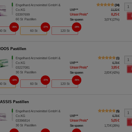
Engelhard Arzneimittel GmbH &
34
Co.KG
UVP
**
11,32 €
Unser Preis
*
8,25 €
03397699
60
St
Pastillen
Sie sparen
3,07 €
(
27%
)
26%
27%
28%
30 St
60 St
120 St
OOS Pastillen
Engelhard Arzneimittel GmbH &
1
Co.KG
UVP
**
6,78 €
Unser Preis
*
3,95 €
03227081
30
St
Pastillen
Sie sparen
2,83 €
(
42%
)
42%
37%
36%
30 St
60 St
120 St
ASSIS Pastillen
Engelhard Arzneimittel GmbH &
5
Co.KG
UVP
**
6,78 €
Unser Preis
*
5,05 €
03396814
30
St
Pastillen
Sie sparen
1,73 €
(
26%
)