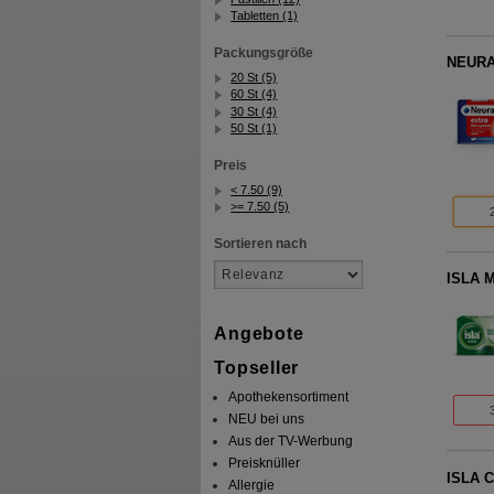
Tabletten (1)
Packungsgröße
NEURAL
20 St (5)
60 St (4)
30 St (4)
50 St (1)
Preis
< 7.50 (9)
>= 7.50 (5)
Sortieren nach
ISLA M
Angebote
Topseller
Apothekensortiment
NEU bei uns
Aus der TV-Werbung
Preisknüller
ISLA C
Allergie