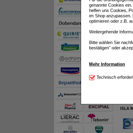
genannte Cookies ein. 
helfen uns Cookies, P
im Shop anzupassen. D
optimieren oder z.B. 
Weitergehende Informat
Bitte wählen Sie nach
bestätigen" oder akzep
ISLA I
Mehr Information
Technisch Notwendi
Technisch erforder
notwendig sind (z.B. N
Komfort:
Diese Cookie
beispielsweise für di
Spracheinstellung) an
Inhalte anzuzeigen un
ISLA M
Statistik & Tracking:
H
sammeln, mit deren Hil
auch die Werbung auf Dr