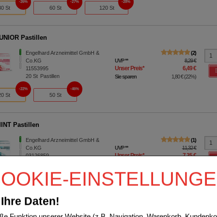
26%
27%
28%
30 St
60 St
120 St
UNIOR Pastillen
Engelhard Arzneimittel GmbH &
2
Co.KG
UVP
**
8,29 €
Unser Preis
*
6,49 €
11553995
20
St
Pastillen
Sie sparen
1,80 €
(
22%
)
22%
46%
20 St
50 St
INT Pastillen
Engelhard Arzneimittel GmbH &
1
Co.KG
UVP
**
11,32 €
Unser Preis
*
7,35 €
03126859
60
St
Pastillen
Sie sparen
3,97 €
(
35%
)
OOKIE-EINSTELLUNG
28%
35%
30 St
60 St
Ihre Daten!
ED voice Pastillen
e Funktion unserer Website (z.B. Navigation, Warenkorb, Kundenkon