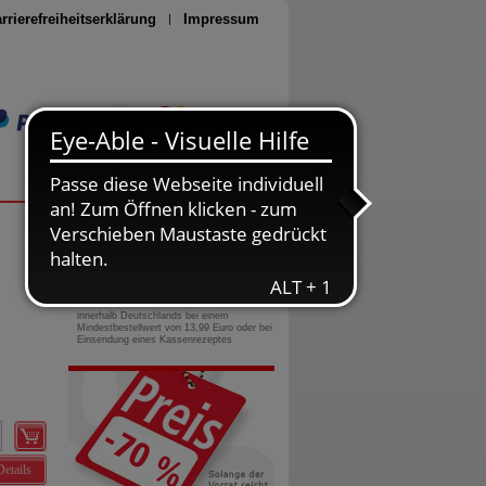
rrierefreiheitserklärung
Impressum
Seite drucken
0800-10 11 422
gebührenfreie Rufnummer
Versandkostenfrei
innerhalb Deutschlands bei einem
Mindestbestellwert von 13,99 Euro oder bei
Einsendung eines Kassenrezeptes
Details