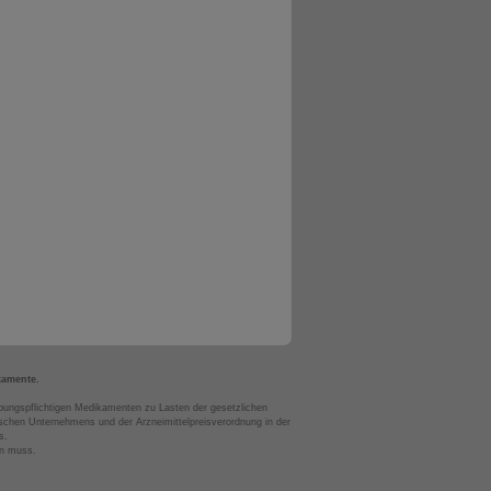
kamente.
bungspflichtigen Medikamenten zu Lasten der gesetzlichen
chen Unternehmens und der Arzneimittelpreisverordnung in der
s.
en muss.