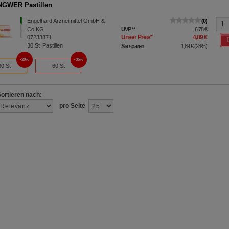
NGWER Pastillen
Engelhard Arzneimittel GmbH &
0
Co.KG
UVP
**
6,78 €
Unser Preis
*
4,89 €
07233871
30
St
Pastillen
Sie sparen
1,89 €
(
28%
)
28%
35%
30 St
60 St
Sortieren nach:
pro Seite