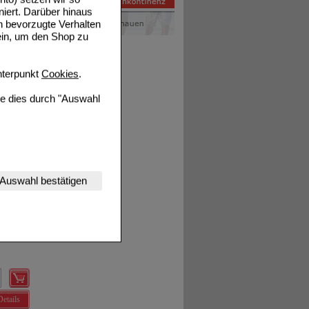
niert. Darüber hinaus
n bevorzugte Verhalten
ein, um den Shop zu
Details
terpunkt
Cookies
.
ie dies durch "Auswahl
nserer Website
Details
Auswahl bestätigen
tet werden kann.
estalten,
rhaltensweisen (z.B.
nisse zugeschrittene
ng unserer Website
uf unserer Website aber
, dass Daten hierfür
Details