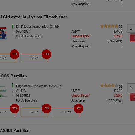
Max. Abgabe:
2
GIN extra Ibu-Lysinat Filmtabletten
Dr. Pfleger Arzneimittel GmbH
4
09042974
AVP
***
10,98 €
Unser Preis
*
8,75 €
20
St
Filmtabletten
Sie sparen
2,23 €
(
20%
)
Max. Abgabe:
5
20%
24%
20 St
50 St
OOS Pastillen
Engelhard Arzneimittel GmbH &
2
Co.KG
UVP
**
11,32 €
Unser Preis
*
7,15 €
03126523
60
St
Pastillen
Sie sparen
4,17 €
(
37%
)
42%
37%
36%
30 St
60 St
120 St
ASSIS Pastillen