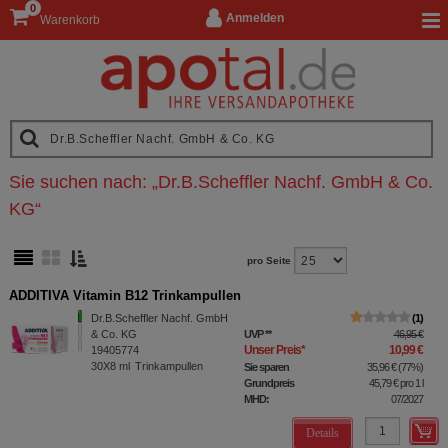
0
Anmelden
Warenkorb
Sie suchen nach:
„
Dr.B.Scheffler Nachf. GmbH & Co.
KG
“
pro Seite
ADDITIVA Vitamin B12 Trinkampullen
Dr.B.Scheffler Nachf. GmbH
1
& Co. KG
UVP
**
46,95 €
Unser Preis
*
10,99 €
19405774
30X8
ml
Trinkampullen
Sie sparen
35,96 €
(
77%
)
Grundpreis
45,79 €
pro 1 l
MHD:
07/2027
Details