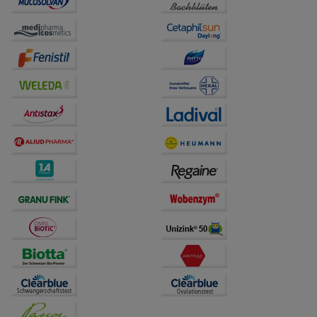
Website weiter für Sie optimieren können, den Inhalt
auf unserer Website aber auch die Werbung auf
Drittseiten möglichst relevant für Sie zu gestalten.
Bitte beachten Sie, dass Daten hierfür teilweise an
Dritte wie z.B. Google oder soziale Medien
übertragen werden.