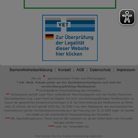
Barrierefreiheitserklärung
Kontakt
AGB
Datenschutz
Impressum
Alle mit
gekennzeichneten Felder sind Pflichtangaben.
*
inkl. MwSt. Rabatte gelten auf den Apothekenverkaufspreis und nicht für
verschreibungspflichtige Medikamente.
**
Unverbindliche Preisempfehlung des Herstellers.
***
Verkaufspreis gemäß Lauer-Taxe; verbindlicher Abrechnungspreis nach der Großen Deutschen
Spezialitätentaxe (sog. Lauer-Taxe) bei Abgabe von nicht verschreibungspflichtigen Medikamenten zu
Lasten der gesetzlichen Krankenversicherungen (z.B. bei Verschreibung des Medikaments an Kinder
unter 12 Jahren), die sich gemäß §129 Abs. 5a SGB V aus dem Abgabepreis des pharmazeutischen
Unternehmens und der Arzneimittelpreisverordnung in der Fassung zum 31.12.2003 ergibt. Es handelt
sich
nicht
um die unverbindliche Preisempfehlung des Herstellers.
****
BK: Beschaffungskosten. Diese Summe fällt zusätzlich an, da der Artikel direkt vom Hersteller
bezogen werden muss.
*****
verw. bis: Verwendbar bis.
Hier können Sie Ihre Cookie-Zustimmung widerrufen