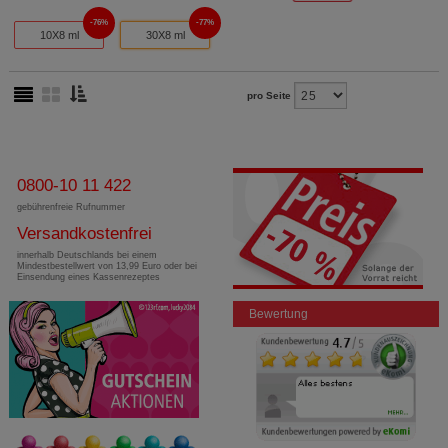
76%
77%
10X8 ml
30X8 ml
pro Seite
0800-10 11 422
gebührenfreie Rufnummer
Versandkostenfrei
innerhalb Deutschlands bei einem
Mindestbestellwert von 13,99 Euro oder bei
Einsendung eines Kassenrezeptes
Bewertung