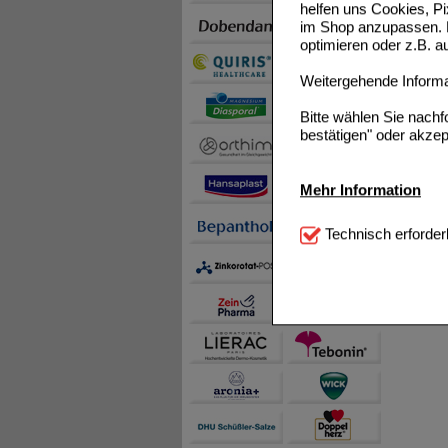
helfen uns Cookies, P
im Shop anzupassen. D
optimieren oder z.B. 
Weitergehende Informat
Bitte wählen Sie nach
bestätigen" oder akzep
Mehr Information
Technisch Notwendi
Technisch erforder
notwendig sind (z.B. N
Komfort:
Diese Cookie
beispielsweise für di
Spracheinstellung) an
Inhalte anzuzeigen un
Statistik & Tracking:
H
sammeln, mit deren Hil
auch die Werbung auf Dr
teilweise an Dritte wi