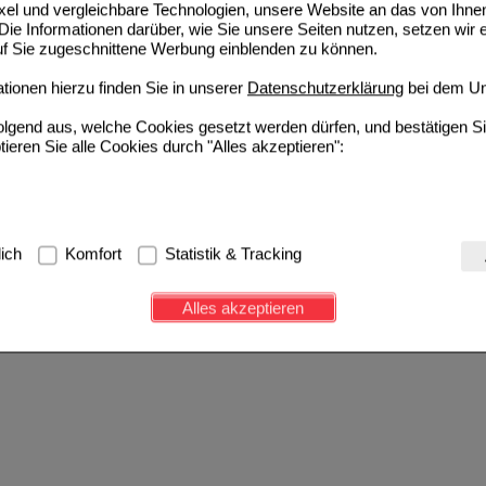
ixel und vergleichbare Technologien, unsere Website an das von Ihne
ie Informationen darüber, wie Sie unsere Seiten nutzen, setzen wir 
auf Sie zugeschnittene Werbung einblenden zu können.
ionen hierzu finden Sie in unserer
Datenschutzerklärung
bei dem Un
folgend aus, welche Cookies gesetzt werden dürfen, und bestätigen S
tieren Sie alle Cookies durch "Alles akzeptieren":
g:
Hierbei handelt es sich um Cookies, die für die Grundfunktionen u
lich
Komfort
Statistik & Tracking
avigation, Warenkorb, Kundenkonto), weshalb auf diese nicht verzich
s werden genutzt um das Einkaufserlebnis noch ansprechender zu g
Alles akzeptieren
e Wiedererkennung des Besuchers oder unsere Seite an bevorzugte Ve
zupassen. Komfort-Cookies ermöglichen es uns auch auf Ihre Bedürf
d unser Partnerprogramm zu betreiben.
ierüber lassen sich Informationen über die Art und Weise der Nutzu
fe wir unsere Website weiter für Sie optimieren können, den Inhalt a
ittseiten möglichst relevant für Sie zu gestalten. Bitte beachten Sie
e z.B. Google oder soziale Medien übertragen werden.