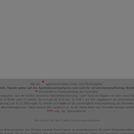
Alle mit
gekennzeichneten Felder sind Pflichtangaben.
MwSt. Rabatte gelten auf den Apothekenverkaufspreis und nicht für verschreibungspflichtige Medi
**
Unverbindliche Preisempfehlung des Herstellers.
nungspreis nach der Großen Deutschen Spezialitätentaxe (sog. Lauer-Taxe) bei Abgabe von nicht verschrei
ts an Kinder unter 12 Jahren), die sich gemäß §129 Abs. 5a SGB V aus dem Abgabepreis des pharmazeutis
assung zum 31.12.2003 ergibt. Es handelt sich
nicht
um die unverbindliche Preisempfehlung des Hersteller
 Beschaffungskosten. Diese Summe fällt zusätzlich an, da der Artikel direkt vom Hersteller bezogen werd
*****
verw. bis: Verwendbar bis.
Hier können Sie Ihre Cookie-Zustimmung widerrufen
ene Mehrwertsteuer. Der Versand innerhalb Deutschlands ist versandkostenfrei bei einem Mindestbestellwer
ei Artikeln, die wir ausschließlich über den Hersteller beziehen können, fallen unter Umständen sogenann