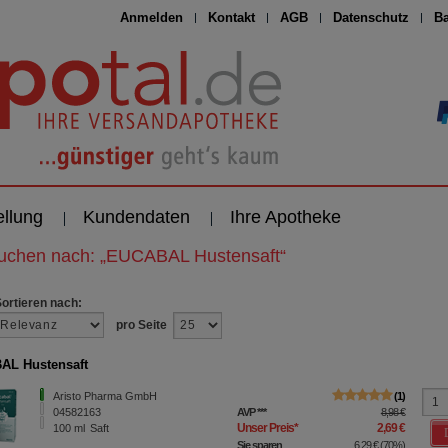
Anmelden
Kontakt
AGB
Datenschutz
Ba
ellung
Kundendaten
Ihre Apotheke
suchen nach:
„
EUCABAL Hustensaft
“
Sortieren nach:
pro Seite
AL Hustensaft
Aristo Pharma GmbH
1
04582163
AVP
***
8,98 €
Unser Preis
*
2,69 €
100
ml
Saft
Sie sparen
6,29 €
(
70%
)