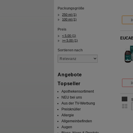
Packungsgröße
250 ml (1)
100 ml (1)
1
Preis
< 5.00 (1)
EUCAB
>= 5.00 (1)
Sortieren nach
Angebote
1
Topseller
Apothekensortiment
NEU bei uns
Aus der TV-Werbung
Preisknüller
Allergie
Allgemeinbefinden
Augen