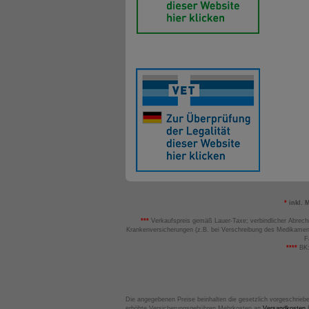
*
inkl. 
***
Verkaufspreis gemäß Lauer-Taxe; verbindlicher Abrech
Krankenversicherungen (z.B. bei Verschreibung des Medikamen
F
****
BK:
Die angegebenen Preise beinhalten die gesetzlich vorgeschrieb
erhöhte Versicherungsgebühren Mehrkosten an
Versandkosten
B