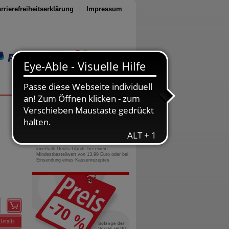
rrierefreiheitserklärung
Impressum
Seite drucken
0800-10 11 422
gebührenfreie Rufnummer
Versandkostenfrei
innerhalb Deutschlands bei einem
Mindestbestellwert von 13,99 Euro oder bei
Einsendung eines Kassenrezeptes
Details