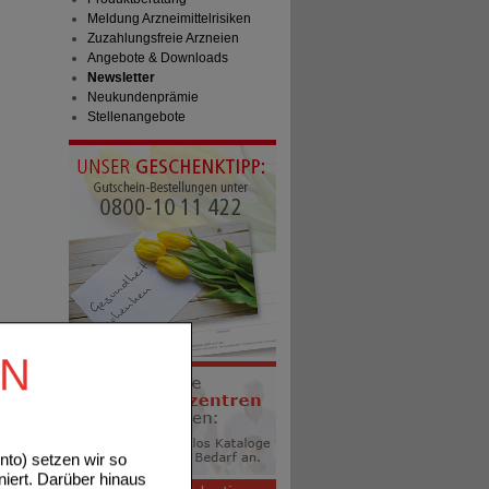
Meldung Arzneimittelrisiken
Zuzahlungsfreie Arzneien
Angebote & Downloads
Newsletter
Neukundenprämie
Stellenangebote
EN
to) setzen wir so
niert. Darüber hinaus