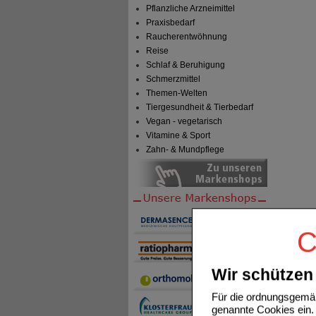
Pflanzliche Arzneimittel
Praxisbedarf
Raucherentwöhnung
Reise
Schlaf & Beruhigung
Schmerzmittel
Themen-Welten
Tiergesundheit & Tierbedarf
Vegan - vegetarisch
Vitamine & Sport
Zahn- & Mundpflege
C
Wir schützen 
Für die ordnungsgemäß
genannte Cookies ein. 