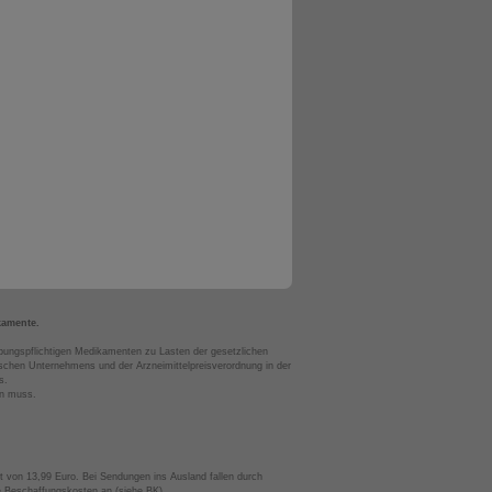
kamente.
bungspflichtigen Medikamenten zu Lasten der gesetzlichen
chen Unternehmens und der Arzneimittelpreisverordnung in der
s.
en muss.
t von 13,99 Euro. Bei Sendungen ins Ausland fallen durch
te Beschaffungskosten an (siehe BK).