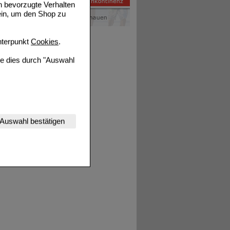
n bevorzugte Verhalten
ein, um den Shop zu
terpunkt
Cookies
.
ie dies durch "Auswahl
nserer Website
Auswahl bestätigen
tet werden kann.
estalten,
rhaltensweisen (z.B.
nisse zugeschrittene
ng unserer Website
uf unserer Website aber
, dass Daten hierfür