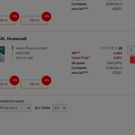
Grundpreis
26,90 €
pro 1 l
verw. bis*****:
06/2027
70%
37%
00 ml
250 ml
AL Hustensaft
Aristo Pharma GmbH
0
04827067
AVP
***
14,95 €
Unser Preis
*
9,49 €
250
ml
Saft
Sie sparen
5,46 €
(
37%
)
Grundpreis
37,96 €
pro 1 l
verw. bis*****:
07/2027
70%
37%
00 ml
250 ml
Sortieren nach:
pro Seite