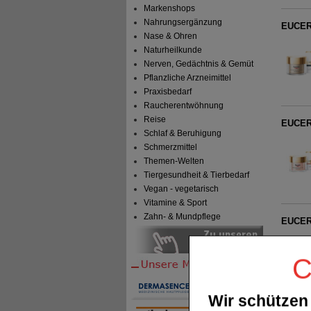
Markenshops
Nahrungsergänzung
EUCERI
Nase & Ohren
Naturheilkunde
Nerven, Gedächtnis & Gemüt
Pflanzliche Arzneimittel
Praxisbedarf
Raucherentwöhnung
Reise
EUCERI
Schlaf & Beruhigung
Schmerzmittel
Themen-Welten
Tiergesundheit & Tierbedarf
Vegan - vegetarisch
Vitamine & Sport
Zahn- & Mundpflege
EUCERI
C
Wir schützen 