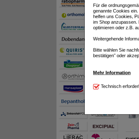
EUCERI
Für die ordnungsgemäß
genannte Cookies ein. 
helfen uns Cookies, P
im Shop anzupassen. D
optimieren oder z.B. 
Weitergehende Informat
EUCERI
Bitte wählen Sie nach
bestätigen" oder akzep
Mehr Information
Technisch Notwendi
Technisch erforder
notwendig sind (z.B. N
EUCERI
Komfort:
Diese Cookie
beispielsweise für di
Spracheinstellung) an
Inhalte anzuzeigen un
Statistik & Tracking:
H
sammeln, mit deren Hil