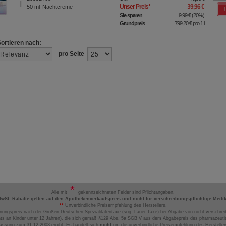
Unser Preis
*
39,96 €
50
ml
Nachtcreme
Sie sparen
9,99 €
(
20%
)
Grundpreis
799,20 €
pro 1 l
Sortieren nach:
pro Seite
Alle mit
gekennzeichneten Felder sind Pflichtangaben.
MwSt. Rabatte gelten auf den Apothekenverkaufspreis und nicht für verschreibungspflichtige Medi
**
Unverbindliche Preisempfehlung des Herstellers.
nungspreis nach der Großen Deutschen Spezialitätentaxe (sog. Lauer-Taxe) bei Abgabe von nicht verschrei
ts an Kinder unter 12 Jahren), die sich gemäß §129 Abs. 5a SGB V aus dem Abgabepreis des pharmazeutis
assung zum 31.12.2003 ergibt. Es handelt sich
nicht
um die unverbindliche Preisempfehlung des Hersteller