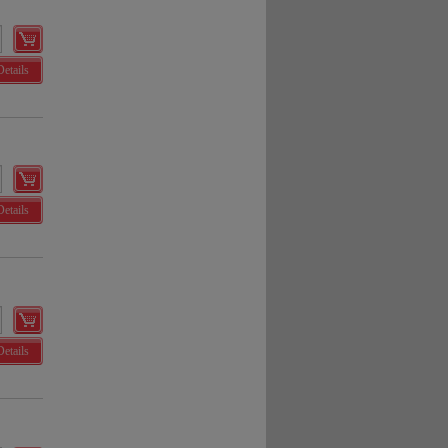
, dass Daten hierfür
Details
Details
Details