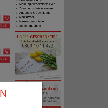
Meldung Arzneimittelrisiken
Zuzahlungsfreie Arzneien
Angebote & Downloads
Newsletter
Neukundenprämie
Details
Stellenangebote
Details
EN
Details