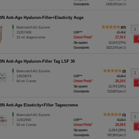
Grundpreis
1429,33 €
pro 1 l
N Anti-Age Hyaluron-Filler+Elasticity Auge
Beiersdorf AG Eucerin
67
15257408
UVP
**
37,45 €
Unser Preis
*
27,35 €
15
ml
Augencreme
Sie sparen
10,10 €
(
27%
)
Grundpreis
1823,33 €
pro 1 l
N Anti-Age Hyaluron-Filler Tag LSF 30
Beiersdorf AG Eucerin
2
13929074
UVP
**
36,95 €
Unser Preis
*
26,19 €
50
ml
Creme
Sie sparen
10,76 €
(
29%
)
Grundpreis
523,80 €
pro 1 l
N Anti-Age Elasticity+Filler Tagescreme
Beiersdorf AG Eucerin
1
11652958
UVP
**
40,95 €
Unser Preis
*
29,39 €
50
ml
Creme
Sie sparen
11,56 €
(
28%
)
Grundpreis
587,80 €
pro 1 l