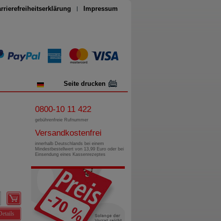
rrierefreiheitserklärung
Impressum
Seite drucken
0800-10 11 422
gebührenfreie Rufnummer
Versandkostenfrei
innerhalb Deutschlands bei einem
Mindestbestellwert von 13,99 Euro oder bei
Einsendung eines Kassenrezeptes
Details