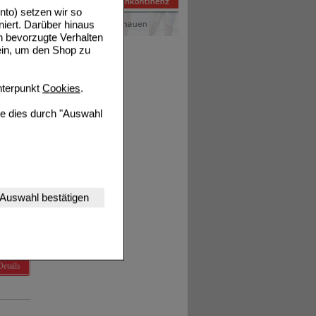
to) setzen wir so
niert. Darüber hinaus
n bevorzugte Verhalten
ein, um den Shop zu
Details
terpunkt
Cookies
.
ie dies durch "Auswahl
Details
nserer Website
Auswahl bestätigen
tet werden kann.
estalten,
rhaltensweisen (z.B.
nisse zugeschrittene
Details
ng unserer Website
uf unserer Website aber