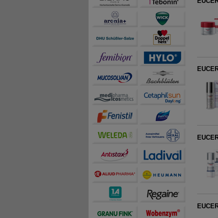
EUCERI
auch die Werbung auf Dr
teilweise an Dritte wi
EUCERI
EUCERI
EUCERI