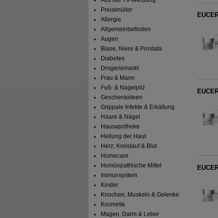
Preisknüller
EUCERI
Allergie
Allgemeinbefinden
Augen
Blase, Niere & Prostata
Diabetes
Drogeriemarkt
Frau & Mann
Fuß- & Nagelpilz
EUCERI
Geschenkideen
Grippale Infekte & Erkältung
Haare & Nägel
Hausapotheke
Heilung der Haut
Herz, Kreislauf & Blut
Homecare
Homöopathische Mittel
EUCERI
Immunsystem
Kinder
Knochen, Muskeln & Gelenke
Kosmetik
Magen, Darm & Leber