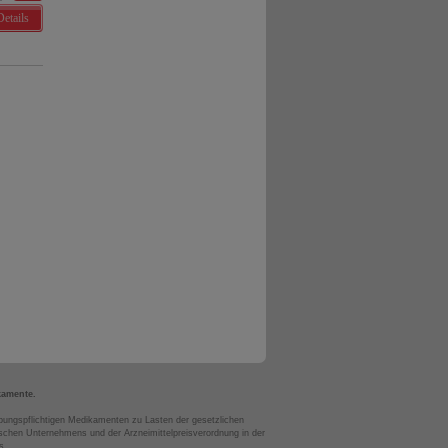
Details
kamente.
bungspflichtigen Medikamenten zu Lasten der gesetzlichen
chen Unternehmens und der Arzneimittelpreisverordnung in der
s.