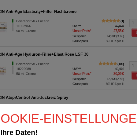
N Anti-Age Elasticity+Filler Nachtcreme
Beiersdorf AG Eucerin
1
11652964
UVP
**
42,45 €
Unser Preis
*
27,55 €
50
ml
Creme
Sie sparen
14,90 €
(
35%
)
Grundpreis
551,00 €
pro 1 l
N Anti-Age Hyaluron-Filler+Elast.Rose LSF 30
Beiersdorf AG Eucerin
106
18222089
UVP
**
42,45 €
Unser Preis
*
30,09 €
50
ml
Creme
Sie sparen
12,36 €
(
29%
)
Grundpreis
601,80 €
pro 1 l
N AtopiControl Anti-Juckreiz Spray
Beiersdorf AG Eucerin
0
15210513
UVP
**
17,95 €
OOKIE-EINSTELLUNG
Unser Preis
*
13,09 €
50
ml
Spray
Sie sparen
4,86 €
(
27%
)
Grundpreis
261,80 €
pro 1 l
Ihre Daten!