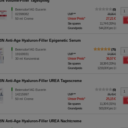
N Volume-Filler Tagespfleg
ittseiten möglichst relevant für Sie zu gestalten. Bitte beachten Sie
e z.B. Google oder soziale Medien übertragen werden.
Beiersdorf AG Eucerin
0
02398082
UVP
**
38,95 €
Unser Preis
*
27,21 €
50
ml
Creme
Sie sparen
11,74 €
(
30%
)
Grundpreis
544,20 €
pro 1 l
N Anti-Age Hyaluron-Filler Epigenetic Serum
Beiersdorf AG Eucerin
75
19169931
UVP
**
54,95 €
Unser Preis
*
36,57 €
30
ml
Konzentrat
Sie sparen
18,38 €
(
33%
)
Grundpreis
1219,00 €
pro 1 l
N Anti-Age Hyaluron-Filler UREA Tagescreme
Beiersdorf AG Eucerin
0
14215997
UVP
**
36,45 €
Unser Preis
*
25,15 €
50
ml
Creme
Sie sparen
11,30 €
(
31%
)
Grundpreis
503,00 €
pro 1 l
N Anti-Age Hyaluron-Filler UREA Nachtcreme