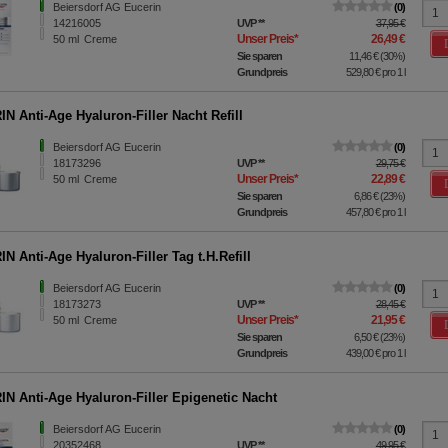
Beiersdorf AG Eucerin
0
14216005
UVP
**
37,95 €
Unser Preis
*
26,49 €
50
ml
Creme
Sie sparen
11,46 €
(
30%
)
Grundpreis
529,80 €
pro 1 l
N Anti-Age Hyaluron-Filler Nacht Refill
Beiersdorf AG Eucerin
0
18173296
UVP
**
29,75 €
Unser Preis
*
22,89 €
50
ml
Creme
Sie sparen
6,86 €
(
23%
)
Grundpreis
457,80 €
pro 1 l
N Anti-Age Hyaluron-Filler Tag t.H.Refill
Beiersdorf AG Eucerin
0
18173273
UVP
**
28,45 €
Unser Preis
*
21,95 €
50
ml
Creme
Sie sparen
6,50 €
(
23%
)
Grundpreis
439,00 €
pro 1 l
N Anti-Age Hyaluron-Filler Epigenetic Nacht
Beiersdorf AG Eucerin
0
20352468
UVP
**
49,95 €