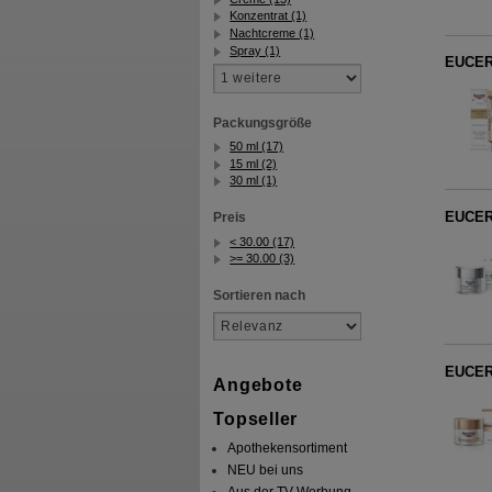
Konzentrat (1)
Nachtcreme (1)
Spray (1)
EUCERI
Packungsgröße
50 ml (17)
15 ml (2)
30 ml (1)
EUCERI
Preis
< 30.00 (17)
>= 30.00 (3)
Sortieren nach
EUCERI
Angebote
Topseller
Apothekensortiment
NEU bei uns
Aus der TV-Werbung