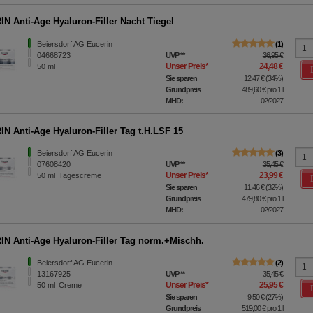
N Anti-Age Hyaluron-Filler Nacht Tiegel
Beiersdorf AG Eucerin
1
04668723
UVP
**
36,95 €
Unser Preis
*
24,48 €
50
ml
Sie sparen
12,47 €
(
34%
)
Grundpreis
489,60 €
pro 1 l
MHD:
02/2027
N Anti-Age Hyaluron-Filler Tag t.H.LSF 15
Beiersdorf AG Eucerin
3
07608420
UVP
**
35,45 €
Unser Preis
*
23,99 €
50
ml
Tagescreme
Sie sparen
11,46 €
(
32%
)
Grundpreis
479,80 €
pro 1 l
MHD:
02/2027
N Anti-Age Hyaluron-Filler Tag norm.+Mischh.
Beiersdorf AG Eucerin
2
13167925
UVP
**
35,45 €
Unser Preis
*
25,95 €
50
ml
Creme
Sie sparen
9,50 €
(
27%
)
Grundpreis
519,00 €
pro 1 l