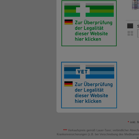
*
inkl. 
***
Verkaufspreis gemäß Lauer-Taxe; verbindlicher Abrech
Krankenversicherungen (z.B. bei Verschreibung des Medikamen
F