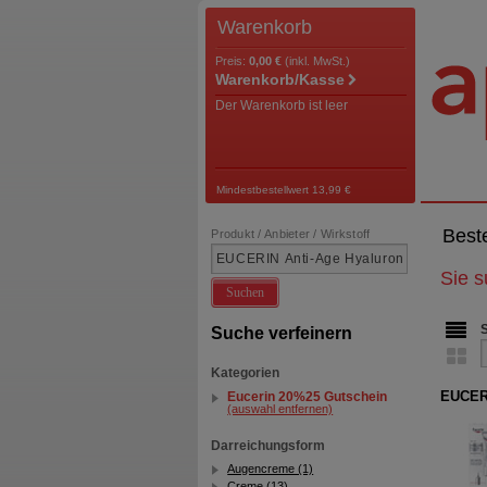
Warenkorb
Preis:
0,00 €
(inkl. MwSt.)
Warenkorb/Kasse
Der Warenkorb ist leer
Mindestbestellwert 13,99 €
Best
Produkt / Anbieter / Wirkstoff
Sie 
Suchen
Suche verfeinern
Kategorien
EUCERI
Eucerin 20%25 Gutschein
(auswahl entfernen)
Darreichungsform
Augencreme (1)
Creme (13)