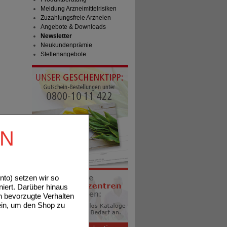
Meldung Arzneimittelrisiken
Zuzahlungsfreie Arzneien
Angebote & Downloads
Newsletter
Neukundenprämie
Stellenangebote
EN
to) setzen wir so
niert. Darüber hinaus
n bevorzugte Verhalten
ein, um den Shop zu