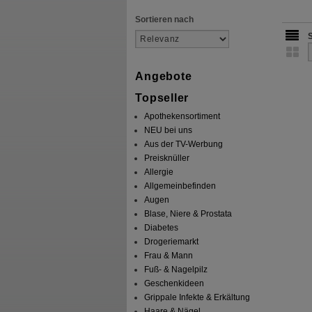
Sortieren nach
Angebote
Topseller
Apothekensortiment
NEU bei uns
Aus der TV-Werbung
Preisknüller
Allergie
Allgemeinbefinden
Augen
Blase, Niere & Prostata
Diabetes
Drogeriemarkt
Frau & Mann
Fuß- & Nagelpilz
Geschenkideen
Grippale Infekte & Erkältung
Haare & Nägel