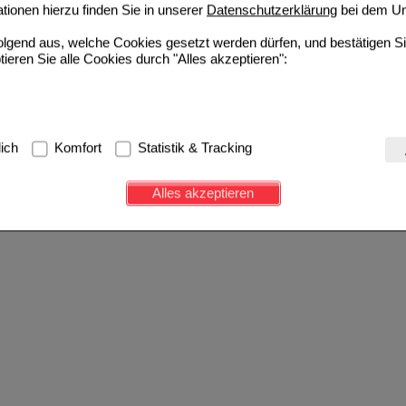
ionen hierzu finden Sie in unserer
Datenschutzerklärung
bei dem Un
folgend aus, welche Cookies gesetzt werden dürfen, und bestätigen S
tieren Sie alle Cookies durch "Alles akzeptieren":
g:
Hierbei handelt es sich um Cookies, die für die Grundfunktionen u
lich
Komfort
Statistik & Tracking
avigation, Warenkorb, Kundenkonto), weshalb auf diese nicht verzich
s werden genutzt um das Einkaufserlebnis noch ansprechender zu g
Alles akzeptieren
e Wiedererkennung des Besuchers oder unsere Seite an bevorzugte Ve
zupassen. Komfort-Cookies ermöglichen es uns auch auf Ihre Bedürf
d unser Partnerprogramm zu betreiben.
ierüber lassen sich Informationen über die Art und Weise der Nutzu
fe wir unsere Website weiter für Sie optimieren können, den Inhalt a
ittseiten möglichst relevant für Sie zu gestalten. Bitte beachten Sie
e z.B. Google oder soziale Medien übertragen werden.