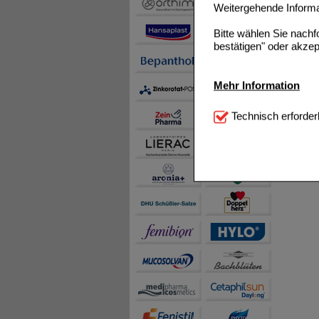
Weitergehende Informat
Bitte wählen Sie nach
bestätigen" oder akzep
Mehr Information
Technisch Notwendi
Technisch erforder
notwendig sind (z.B. N
Komfort:
Diese Cookie
beispielsweise für di
Spracheinstellung) an
Inhalte anzuzeigen un
Statistik & Tracking:
H
sammeln, mit deren Hil
auch die Werbung auf Dr
teilweise an Dritte wi