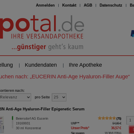
Anmelden
Kontakt
AGB
Datenschutz
Ba
ellung
Kundendaten
Ihre Apotheke
suchen nach:
„
EUCERIN Anti-Age Hyaluron-Filler Auge
“
Sortieren nach:
pro Seite
N Anti-Age Hyaluron-Filler Epigenetic Serum
Beiersdorf AG Eucerin
75
19169931
UVP
**
54,95 €
Unser Preis
*
36,57 €
30
ml
Konzentrat
Sie sparen
18,38 €
(
33%
)