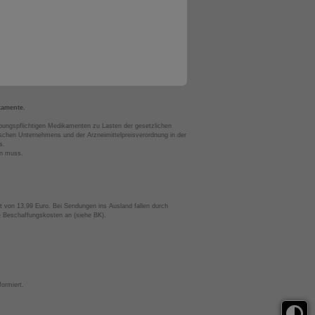
kamente.
bungspflichtigen Medikamenten zu Lasten der gesetzlichen
chen Unternehmens und der Arzneimittelpreisverordnung in der
s.
en muss.
t von 13,99 Euro. Bei Sendungen ins Ausland fallen durch
te Beschaffungskosten an (siehe BK).
ormiert.