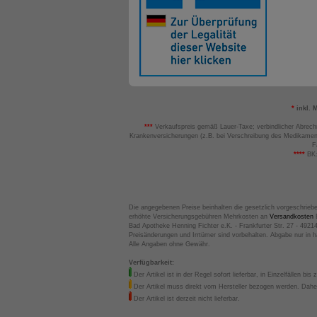
*
inkl. 
***
Verkaufspreis gemäß Lauer-Taxe; verbindlicher Abrech
Krankenversicherungen (z.B. bei Verschreibung des Medikamen
F
****
BK:
Die angegebenen Preise beinhalten die gesetzlich vorgeschrieb
erhöhte Versicherungsgebühren Mehrkosten an
Versandkosten
B
Bad Apotheke Henning Fichter e.K. - Frankfurter Str. 27 - 4921
Preisänderungen und Irrtümer sind vorbehalten. Abgabe nur in 
Alle Angaben ohne Gewähr.
Verfügbarkeit:
Der Artikel ist in der Regel sofort lieferbar, in Einzelfällen bis 
Der Artikel muss direkt vom Hersteller bezogen werden. Daher
Der Artikel ist derzeit nicht lieferbar.