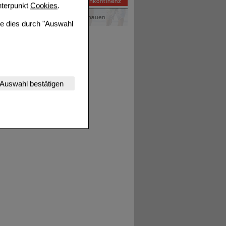
terpunkt
Cookies
.
ie dies durch "Auswahl
nserer Website
Auswahl bestätigen
tet werden kann.
estalten,
rhaltensweisen (z.B.
nisse zugeschrittene
ng unserer Website
uf unserer Website aber
, dass Daten hierfür