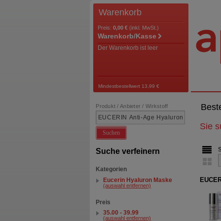
Warenkorb
Preis:
0,00 €
(inkl. MwSt.)
Warenkorb/Kasse
Der Warenkorb ist leer
Mindestbestellwert 13,99 €
Best
Produkt / Anbieter / Wirkstoff
Sie 
Suchen
Suche verfeinern
Kategorien
EUCERI
Eucerin Hyaluron Maske
(auswahl entfernen)
Preis
35.00 - 39.99
(auswahl entfernen)