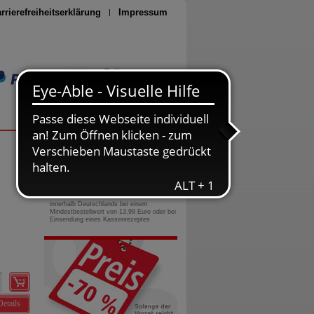
rrierefreiheitserklärung
Impressum
Seite drucken
0800-10 11 422
gebührenfreie Rufnummer
Versandkostenfrei
innerhalb Deutschlands bei einem
Mindestbestellwert von 13,99 Euro oder bei
Einsendung eines Kassenrezeptes
Details