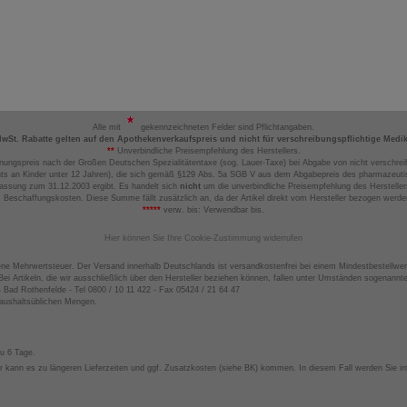
Alle mit
gekennzeichneten Felder sind Pflichtangaben.
MwSt. Rabatte gelten auf den Apothekenverkaufspreis und nicht für verschreibungspflichtige Medi
**
Unverbindliche Preisempfehlung des Herstellers.
nungspreis nach der Großen Deutschen Spezialitätentaxe (sog. Lauer-Taxe) bei Abgabe von nicht verschrei
ts an Kinder unter 12 Jahren), die sich gemäß §129 Abs. 5a SGB V aus dem Abgabepreis des pharmazeutis
assung zum 31.12.2003 ergibt. Es handelt sich
nicht
um die unverbindliche Preisempfehlung des Hersteller
 Beschaffungskosten. Diese Summe fällt zusätzlich an, da der Artikel direkt vom Hersteller bezogen werd
*****
verw. bis: Verwendbar bis.
Hier können Sie Ihre Cookie-Zustimmung widerrufen
ene Mehrwertsteuer. Der Versand innerhalb Deutschlands ist versandkostenfrei bei einem Mindestbestellwer
ei Artikeln, die wir ausschließlich über den Hersteller beziehen können, fallen unter Umständen sogenann
4 Bad Rothenfelde - Tel 0800 / 10 11 422 - Fax 05424 / 21 64 47
haushaltsüblichen Mengen.
zu 6 Tage.
 kann es zu längeren Lieferzeiten und ggf. Zusatzkosten (siehe BK) kommen. In diesem Fall werden Sie inf