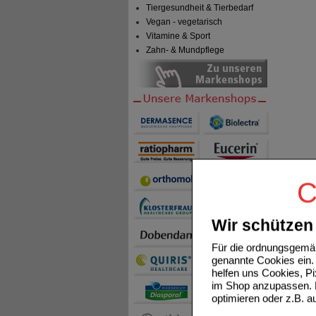
Tiergesundheit & Tierbedarf
Vegan - vegetarisch
Vitamine & Sport
Zahn- & Mundpflege
C
Wir schützen 
Für die ordnungsgemäß
genannte Cookies ein. 
helfen uns Cookies, P
im Shop anzupassen. D
optimieren oder z.B. 