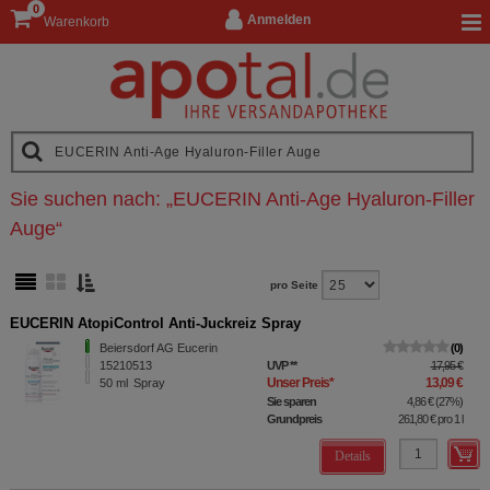
0
Anmelden
Warenkorb
Sie suchen nach:
„
EUCERIN Anti-Age Hyaluron-Filler
Auge
“
pro Seite
EUCERIN AtopiControl Anti-Juckreiz Spray
Beiersdorf AG Eucerin
0
15210513
UVP
**
17,95 €
Unser Preis
*
13,09 €
50
ml
Spray
Sie sparen
4,86 €
(
27%
)
Grundpreis
261,80 €
pro 1 l
Details