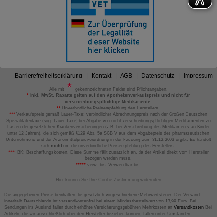
Barrierefreiheitserklärung
Kontakt
AGB
Datenschutz
Impressum
Alle mit
gekennzeichneten Felder sind Pflichtangaben.
*
inkl. MwSt. Rabatte gelten auf den Apothekenverkaufspreis und nicht für
verschreibungspflichtige Medikamente.
**
Unverbindliche Preisempfehlung des Herstellers.
***
Verkaufspreis gemäß Lauer-Taxe; verbindlicher Abrechnungspreis nach der Großen Deutschen
Spezialitätentaxe (sog. Lauer-Taxe) bei Abgabe von nicht verschreibungspflichtigen Medikamenten zu
Lasten der gesetzlichen Krankenversicherungen (z.B. bei Verschreibung des Medikaments an Kinder
unter 12 Jahren), die sich gemäß §129 Abs. 5a SGB V aus dem Abgabepreis des pharmazeutischen
Unternehmens und der Arzneimittelpreisverordnung in der Fassung zum 31.12.2003 ergibt. Es handelt
sich
nicht
um die unverbindliche Preisempfehlung des Herstellers.
****
BK: Beschaffungskosten. Diese Summe fällt zusätzlich an, da der Artikel direkt vom Hersteller
bezogen werden muss.
*****
verw. bis: Verwendbar bis.
Hier können Sie Ihre Cookie-Zustimmung widerrufen
Die angegebenen Preise beinhalten die gesetzlich vorgeschriebene Mehrwertsteuer. Der Versand
innerhalb Deutschlands ist versandkostenfrei bei einem Mindestbestellwert von 13,99 Euro. Bei
Sendungen ins Ausland fallen durch erhöhte Versicherungsgebühren Mehrkosten an
Versandkosten
Bei
Artikeln, die wir ausschließlich über den Hersteller beziehen können, fallen unter Umständen