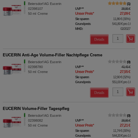
Beiersdorf AG Eucerin
1
02398107
UVP
**
38,95 €
Unser Preis
*
27,09 €
50
ml
Creme
Sie sparen
11,86 €
(
30%
)
Grundpreis
541,80 €
pro 1 l
MHD:
02/2027
Details
EUCERIN Anti-Age Volume-Filler Nachtpflege Creme
Beiersdorf AG Eucerin
0
02398780
UVP
**
40,45 €
Unser Preis
*
27,55 €
50
ml
Creme
Sie sparen
12,90 €
(
32%
)
Grundpreis
551,00 €
pro 1 l
Details
EUCERIN Volume-Filler Tagespfleg
Beiersdorf AG Eucerin
0
02398082
UVP
**
38,95 €
Unser Preis
*
27,21 €
50
ml
Creme
Sie sparen
11,74 €
(
30%
)
Grundpreis
544,20 €
pro 1 l