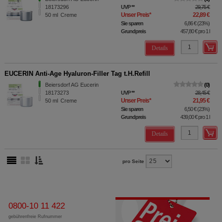
18173296
UVP
**
29,75 €
Unser Preis
*
22,89 €
50
ml
Creme
Sie sparen
6,86 €
(
23%
)
Grundpreis
457,80 €
pro 1 l
Details
EUCERIN Anti-Age Hyaluron-Filler Tag t.H.Refill
Beiersdorf AG Eucerin
0
18173273
UVP
**
28,45 €
Unser Preis
*
21,95 €
50
ml
Creme
Sie sparen
6,50 €
(
23%
)
Grundpreis
439,00 €
pro 1 l
Details
pro Seite
0800-10 11 422
gebührenfreie Rufnummer