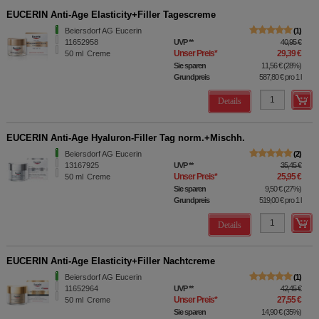
EUCERIN Anti-Age Elasticity+Filler Tagescreme
Beiersdorf AG Eucerin
1
11652958
UVP
**
40,95 €
Unser Preis
*
29,39 €
50
ml
Creme
Sie sparen
11,56 €
(
28%
)
Grundpreis
587,80 €
pro 1 l
Details
EUCERIN Anti-Age Hyaluron-Filler Tag norm.+Mischh.
Beiersdorf AG Eucerin
2
13167925
UVP
**
35,45 €
Unser Preis
*
25,95 €
50
ml
Creme
Sie sparen
9,50 €
(
27%
)
Grundpreis
519,00 €
pro 1 l
Details
EUCERIN Anti-Age Elasticity+Filler Nachtcreme
Beiersdorf AG Eucerin
1
11652964
UVP
**
42,45 €
Unser Preis
*
27,55 €
50
ml
Creme
Sie sparen
14,90 €
(
35%
)