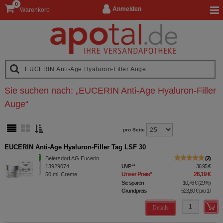
0
Anmelden
Warenkorb
Sie suchen nach:
„
EUCERIN Anti-Age Hyaluron-Filler
Auge
“
pro Seite
EUCERIN Anti-Age Hyaluron-Filler Tag LSF 30
Beiersdorf AG Eucerin
2
13929074
UVP
**
36,95 €
Unser Preis
*
26,19 €
50
ml
Creme
Sie sparen
10,76 €
(
29%
)
Grundpreis
523,80 €
pro 1 l
Details