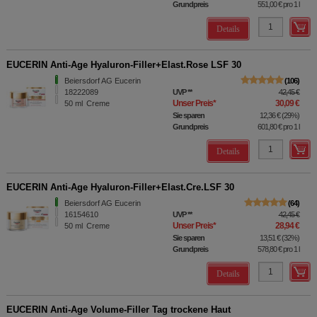
Grundpreis
551,00 €
pro 1 l
Details
EUCERIN Anti-Age Hyaluron-Filler+Elast.Rose LSF 30
Beiersdorf AG Eucerin
106
18222089
UVP
**
42,45 €
Unser Preis
*
30,09 €
50
ml
Creme
Sie sparen
12,36 €
(
29%
)
Grundpreis
601,80 €
pro 1 l
Details
EUCERIN Anti-Age Hyaluron-Filler+Elast.Cre.LSF 30
Beiersdorf AG Eucerin
64
16154610
UVP
**
42,45 €
Unser Preis
*
28,94 €
50
ml
Creme
Sie sparen
13,51 €
(
32%
)
Grundpreis
578,80 €
pro 1 l
Details
EUCERIN Anti-Age Volume-Filler Tag trockene Haut