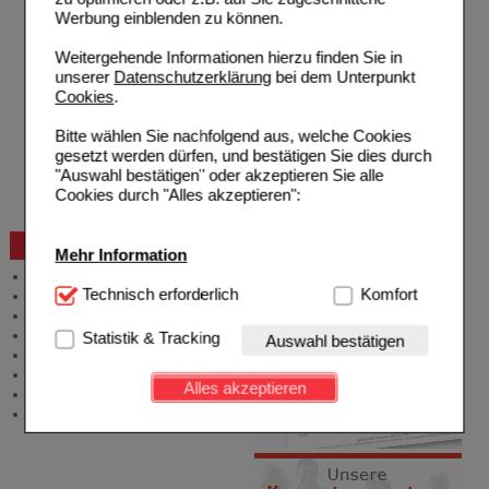
Hilfe zur Anmeldung
Werbung einblenden zu können.
Hilfe zum Bestellvorgang
Zahlungsmöglichkeiten
Weitergehende Informationen hierzu finden Sie in
Rezepte einlösen
unserer
Datenschutzerklärung
bei dem Unterpunkt
Freiumschläge anfordern
Cookies
.
Freiumschläge downloaden
Auslandsbestellung
Bitte wählen Sie nachfolgend aus, welche Cookies
Reklamation
gesetzt werden dürfen, und bestätigen Sie dies durch
Widerrufsformular
"Auswahl bestätigen" oder akzeptieren Sie alle
Problembehebung
Cookies durch "Alles akzeptieren":
Bestellschein
Beratung und Service
Mehr Information
Allgemeine Information
Technisch Notwendig:
Technisch erforderlich
Hierbei handelt es sich um
Komfort
Produktberatung
Cookies, die für die Grundfunktionen unserer
Meldung Arzneimittelrisiken
Website notwendig sind (z.B. Navigation, Warenkorb,
Zuzahlungsfreie Arzneien
Statistik & Tracking
Auswahl bestätigen
Kundenkonto), weshalb auf diese nicht verzichtet
Angebote & Downloads
werden kann.
Newsletter
Alles akzeptieren
Neukundenprämie
Komfort:
Diese Cookies werden genutzt um das
Stellenangebote
Einkaufserlebnis noch ansprechender zu gestalten,
beispielsweise für die Wiedererkennung des
Besuchers oder unsere Seite an bevorzugte