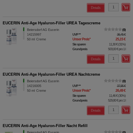
Details
EUCERIN Anti-Age Hyaluron-Filler UREA Tagescreme
Beiersdorf AG Eucerin
0
14215997
UVP
**
36,45 €
Unser Preis
*
25,15 €
50
ml
Creme
Sie sparen
11,30 €
(
31%
)
Grundpreis
503,00 €
pro 1 l
Details
EUCERIN Anti-Age Hyaluron-Filler UREA Nachtcreme
Beiersdorf AG Eucerin
0
14216005
UVP
**
37,95 €
Unser Preis
*
26,49 €
50
ml
Creme
Sie sparen
11,46 €
(
30%
)
Grundpreis
529,80 €
pro 1 l
Details
EUCERIN Anti-Age Hyaluron-Filler Nacht Refill
Beiersdorf AG Eucerin
0