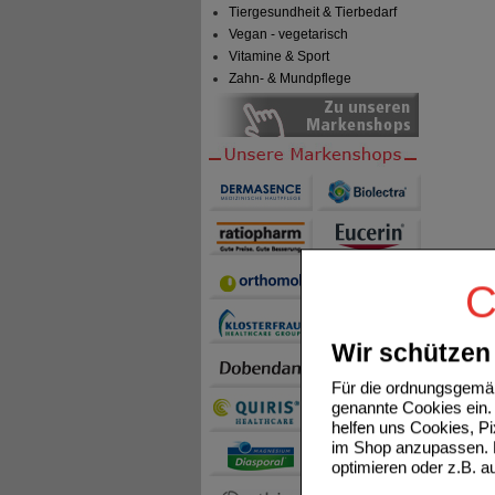
Tiergesundheit & Tierbedarf
Vegan - vegetarisch
Vitamine & Sport
Zahn- & Mundpflege
C
Wir schützen 
Für die ordnungsgemäß
genannte Cookies ein. 
helfen uns Cookies, P
im Shop anzupassen. D
optimieren oder z.B. 