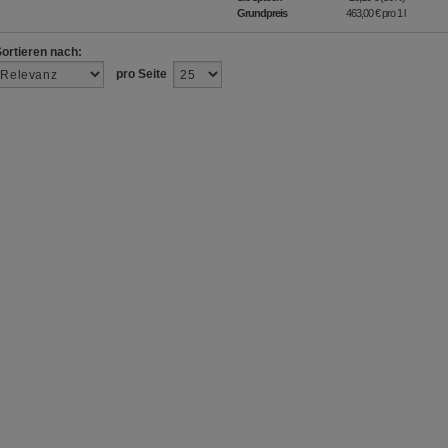
Grundpreis
463,00 €
pro 1 l
Sortieren nach:
pro Seite