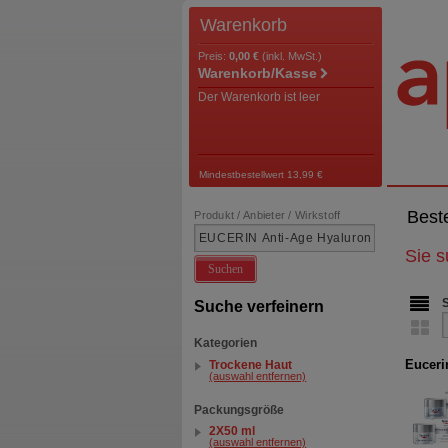
Warenkorb
Preis:
0,00 €
(inkl. MwSt.)
Warenkorb/Kasse
Der Warenkorb ist leer
Mindestbestellwert 13,99 €
Best
Produkt / Anbieter / Wirkstoff
Sie 
Suchen
Suche verfeinern
Kategorien
Euceri
Trockene Haut
(auswahl entfernen)
Packungsgröße
2X50 ml
(auswahl entfernen)