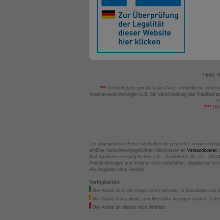
*
inkl. 
***
Verkaufspreis gemäß Lauer-Taxe; verbindlicher Abrech
Krankenversicherungen (z.B. bei Verschreibung des Medikamen
F
****
BK:
Die angegebenen Preise beinhalten die gesetzlich vorgeschrieb
erhöhte Versicherungsgebühren Mehrkosten an
Versandkosten
B
Bad Apotheke Henning Fichter e.K. - Frankfurter Str. 27 - 4921
Preisänderungen und Irrtümer sind vorbehalten. Abgabe nur in 
Alle Angaben ohne Gewähr.
Verfügbarkeit:
Der Artikel ist in der Regel sofort lieferbar, in Einzelfällen bis 
Der Artikel muss direkt vom Hersteller bezogen werden. Daher
Der Artikel ist derzeit nicht lieferbar.