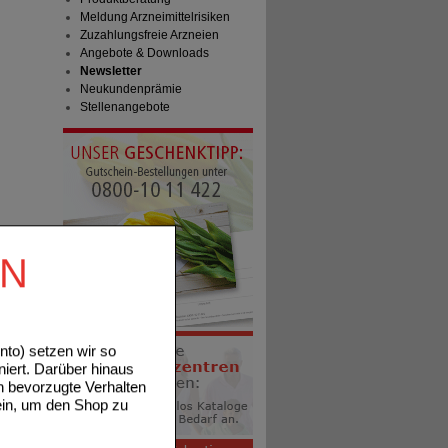
Meldung Arzneimittelrisiken
Zuzahlungsfreie Arzneien
Angebote & Downloads
Newsletter
Neukundenprämie
Stellenangebote
EN
to) setzen wir so
niert. Darüber hinaus
n bevorzugte Verhalten
ein, um den Shop zu