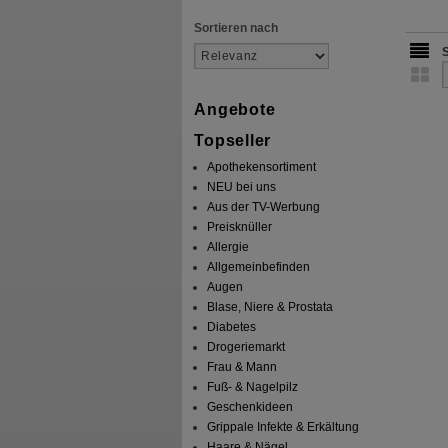
Sortieren nach
Angebote
Topseller
Apothekensortiment
NEU bei uns
Aus der TV-Werbung
Preisknüller
Allergie
Allgemeinbefinden
Augen
Blase, Niere & Prostata
Diabetes
Drogeriemarkt
Frau & Mann
Fuß- & Nagelpilz
Geschenkideen
Grippale Infekte & Erkältung
Haare & Nägel