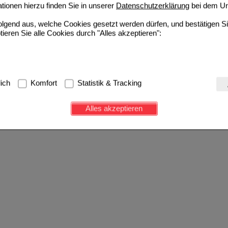
ionen hierzu finden Sie in unserer
Datenschutzerklärung
bei dem Un
folgend aus, welche Cookies gesetzt werden dürfen, und bestätigen S
tieren Sie alle Cookies durch "Alles akzeptieren":
g:
Hierbei handelt es sich um Cookies, die für die Grundfunktionen u
lich
Komfort
Statistik & Tracking
avigation, Warenkorb, Kundenkonto), weshalb auf diese nicht verzich
s werden genutzt um das Einkaufserlebnis noch ansprechender zu g
Alles akzeptieren
e Wiedererkennung des Besuchers oder unsere Seite an bevorzugte Ve
zupassen. Komfort-Cookies ermöglichen es uns auch auf Ihre Bedürf
d unser Partnerprogramm zu betreiben.
ierüber lassen sich Informationen über die Art und Weise der Nutzu
fe wir unsere Website weiter für Sie optimieren können, den Inhalt a
ittseiten möglichst relevant für Sie zu gestalten. Bitte beachten Sie
e z.B. Google oder soziale Medien übertragen werden.