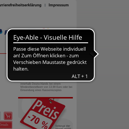
rrierefreiheitserklärung
Impressum
Seite drucken
0800-10 11 422
gebührenfreie Rufnummer
Versandkostenfrei
innerhalb Deutschlands bei einem
Mindestbestellwert von 13,99 Euro oder bei
Einsendung eines Kassenrezeptes
Details