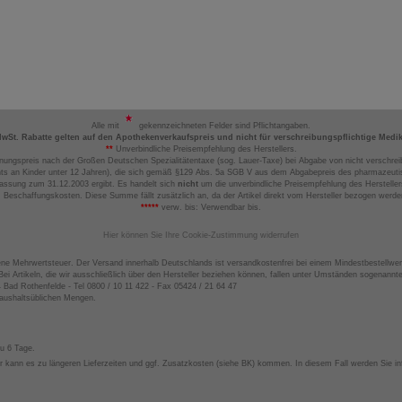
Alle mit
gekennzeichneten Felder sind Pflichtangaben.
MwSt. Rabatte gelten auf den Apothekenverkaufspreis und nicht für verschreibungspflichtige Medi
**
Unverbindliche Preisempfehlung des Herstellers.
nungspreis nach der Großen Deutschen Spezialitätentaxe (sog. Lauer-Taxe) bei Abgabe von nicht verschrei
ts an Kinder unter 12 Jahren), die sich gemäß §129 Abs. 5a SGB V aus dem Abgabepreis des pharmazeutis
assung zum 31.12.2003 ergibt. Es handelt sich
nicht
um die unverbindliche Preisempfehlung des Hersteller
 Beschaffungskosten. Diese Summe fällt zusätzlich an, da der Artikel direkt vom Hersteller bezogen werd
*****
verw. bis: Verwendbar bis.
Hier können Sie Ihre Cookie-Zustimmung widerrufen
ene Mehrwertsteuer. Der Versand innerhalb Deutschlands ist versandkostenfrei bei einem Mindestbestellwer
ei Artikeln, die wir ausschließlich über den Hersteller beziehen können, fallen unter Umständen sogenann
4 Bad Rothenfelde - Tel 0800 / 10 11 422 - Fax 05424 / 21 64 47
haushaltsüblichen Mengen.
zu 6 Tage.
 kann es zu längeren Lieferzeiten und ggf. Zusatzkosten (siehe BK) kommen. In diesem Fall werden Sie inf