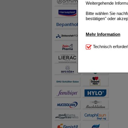
Weitergehende Informat
Bitte wählen Sie nach
bestätigen" oder akzep
Mehr Information
Technisch Notwendi
Technisch erforder
notwendig sind (z.B. N
Komfort:
Diese Cookie
beispielsweise für di
Spracheinstellung) an
Inhalte anzuzeigen un
Statistik & Tracking:
H
sammeln, mit deren Hil
auch die Werbung auf Dr
teilweise an Dritte wi