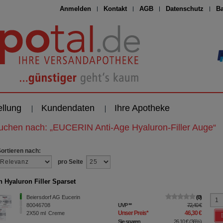
Anmelden
Kontakt
AGB
Datenschutz
Ba
ellung
Kundendaten
Ihre Apotheke
suchen nach:
„
EUCERIN Anti-Age Hyaluron-Filler Auge
“
Sortieren nach:
pro Seite
n Hyaluron Filler Sparset
Beiersdorf AG Eucerin
0
80046708
UVP
**
72,40 €
Unser Preis
*
46,30 €
2X50
ml
Creme
Sie sparen
26,10 €
(
36%
)