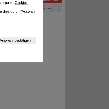
terpunkt
Cookies
.
ie dies durch "Auswahl
nserer Website
Auswahl bestätigen
tet werden kann.
estalten,
rhaltensweisen (z.B.
nisse zugeschrittene
ng unserer Website
uf unserer Website aber
, dass Daten hierfür