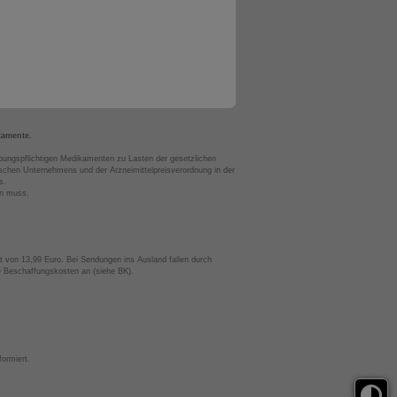
kamente.
bungspflichtigen Medikamenten zu Lasten der gesetzlichen
chen Unternehmens und der Arzneimittelpreisverordnung in der
s.
en muss.
t von 13,99 Euro. Bei Sendungen ins Ausland fallen durch
te Beschaffungskosten an (siehe BK).
ormiert.