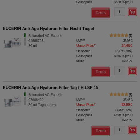
Grundpreis
587,80 €
pro 1 l
Details
EUCERIN Anti-Age Hyaluron-Filler Nacht Tiegel
Beiersdorf AG Eucerin
1
04668723
UVP
**
36,95 €
Unser Preis
*
24,48 €
50
ml
Sie sparen
12,47 €
(
34%
)
Grundpreis
489,60 €
pro 1 l
MHD:
02/2027
Details
EUCERIN Anti-Age Hyaluron-Filler Tag t.H.LSF 15
Beiersdorf AG Eucerin
3
07608420
UVP
**
35,45 €
Unser Preis
*
23,99 €
50
ml
Tagescreme
Sie sparen
11,46 €
(
32%
)
Grundpreis
479,80 €
pro 1 l
MHD:
02/2027
Details