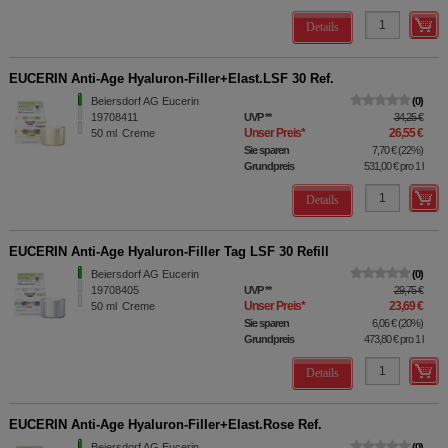
Details
EUCERIN Anti-Age Hyaluron-Filler+Elast.LSF 30 Ref.
Beiersdorf AG Eucerin
0
19708411
UVP
**
34,25 €
Unser Preis
*
26,55 €
50
ml
Creme
Sie sparen
7,70 €
(
22%
)
Grundpreis
531,00 €
pro 1 l
Details
EUCERIN Anti-Age Hyaluron-Filler Tag LSF 30 Refill
Beiersdorf AG Eucerin
0
19708405
UVP
**
29,75 €
Unser Preis
*
23,69 €
50
ml
Creme
Sie sparen
6,06 €
(
20%
)
Grundpreis
473,80 €
pro 1 l
Details
EUCERIN Anti-Age Hyaluron-Filler+Elast.Rose Ref.
Beiersdorf AG Eucerin
0