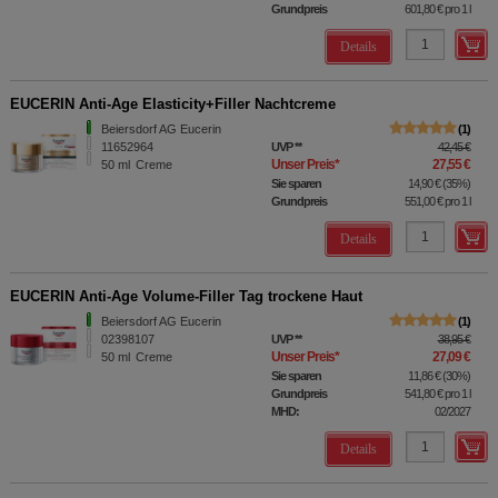
Grundpreis
601,80 €
pro 1 l
Details
EUCERIN Anti-Age Elasticity+Filler Nachtcreme
Beiersdorf AG Eucerin
1
11652964
UVP
**
42,45 €
Unser Preis
*
27,55 €
50
ml
Creme
Sie sparen
14,90 €
(
35%
)
Grundpreis
551,00 €
pro 1 l
Details
EUCERIN Anti-Age Volume-Filler Tag trockene Haut
Beiersdorf AG Eucerin
1
02398107
UVP
**
38,95 €
Unser Preis
*
27,09 €
50
ml
Creme
Sie sparen
11,86 €
(
30%
)
Grundpreis
541,80 €
pro 1 l
MHD:
02/2027
Details