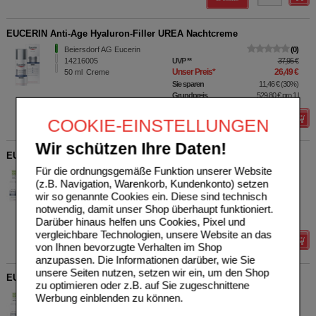
EUCERIN Anti-Age Hyaluron-Filler UREA Nachtcreme
Beiersdorf AG Eucerin
0
14216005
UVP
**
37,95 €
Unser Preis
*
26,49 €
50
ml
Creme
Sie sparen
11,46 €
(
30%
)
Grundpreis
529,80 €
pro 1 l
Details
COOKIE-EINSTELLUNGEN
Wir schützen Ihre Daten!
EUCERIN Anti-Age Hyaluron-Filler Nacht Refill
Für die ordnungsgemäße Funktion unserer Website
Beiersdorf AG Eucerin
0
(z.B. Navigation, Warenkorb, Kundenkonto) setzen
18173296
UVP
**
29,75 €
Unser Preis
*
22,89 €
50
ml
Creme
wir so genannte Cookies ein. Diese sind technisch
Sie sparen
6,86 €
(
23%
)
notwendig, damit unser Shop überhaupt funktioniert.
Grundpreis
457,80 €
pro 1 l
Darüber hinaus helfen uns Cookies, Pixel und
vergleichbare Technologien, unsere Website an das
Details
von Ihnen bevorzugte Verhalten im Shop
anzupassen. Die Informationen darüber, wie Sie
unsere Seiten nutzen, setzen wir ein, um den Shop
EUCERIN Anti-Age Hyaluron-Filler Tag t.H.Refill
zu optimieren oder z.B. auf Sie zugeschnittene
Beiersdorf AG Eucerin
0
Werbung einblenden zu können.
18173273
UVP
**
28,45 €