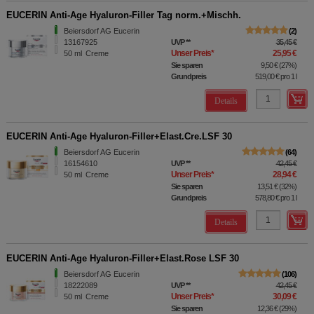
EUCERIN Anti-Age Hyaluron-Filler Tag norm.+Mischh.
Beiersdorf AG Eucerin
2
13167925
UVP
**
35,45 €
Unser Preis
*
25,95 €
50
ml
Creme
Sie sparen
9,50 €
(
27%
)
Grundpreis
519,00 €
pro 1 l
Details
EUCERIN Anti-Age Hyaluron-Filler+Elast.Cre.LSF 30
Beiersdorf AG Eucerin
64
16154610
UVP
**
42,45 €
Unser Preis
*
28,94 €
50
ml
Creme
Sie sparen
13,51 €
(
32%
)
Grundpreis
578,80 €
pro 1 l
Details
EUCERIN Anti-Age Hyaluron-Filler+Elast.Rose LSF 30
Beiersdorf AG Eucerin
106
18222089
UVP
**
42,45 €
Unser Preis
*
30,09 €
50
ml
Creme
Sie sparen
12,36 €
(
29%
)