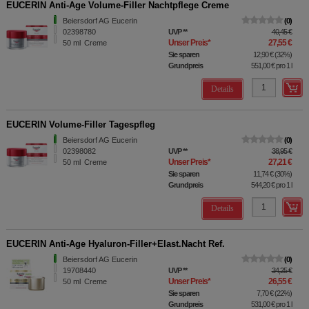
EUCERIN Anti-Age Volume-Filler Nachtpflege Creme
Beiersdorf AG Eucerin
0
02398780
UVP
**
40,45 €
Unser Preis
*
27,55 €
50
ml
Creme
Sie sparen
12,90 €
(
32%
)
Grundpreis
551,00 €
pro 1 l
Details
EUCERIN Volume-Filler Tagespfleg
Beiersdorf AG Eucerin
0
02398082
UVP
**
38,95 €
Unser Preis
*
27,21 €
50
ml
Creme
Sie sparen
11,74 €
(
30%
)
Grundpreis
544,20 €
pro 1 l
Details
EUCERIN Anti-Age Hyaluron-Filler+Elast.Nacht Ref.
Beiersdorf AG Eucerin
0
19708440
UVP
**
34,25 €
Unser Preis
*
26,55 €
50
ml
Creme
Sie sparen
7,70 €
(
22%
)
Grundpreis
531,00 €
pro 1 l