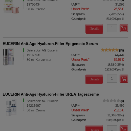
19708434
UVP
**
34,25 €
Unser Preis
*
26,55 €
50
ml
Creme
Sie sparen
7,70 €
(
22%
)
Grundpreis
531,00 €
pro 1 l
Details
EUCERIN Anti-Age Hyaluron-Filler Epigenetic Serum
Beiersdorf AG Eucerin
75
19169931
UVP
**
54,95 €
Unser Preis
*
36,57 €
30
ml
Konzentrat
Sie sparen
18,38 €
(
33%
)
Grundpreis
1219,00 €
pro 1 l
Details
EUCERIN Anti-Age Hyaluron-Filler UREA Tagescreme
Beiersdorf AG Eucerin
0
14215997
UVP
**
36,45 €
Unser Preis
*
25,15 €
50
ml
Creme
Sie sparen
11,30 €
(
31%
)
Grundpreis
503,00 €
pro 1 l
Details