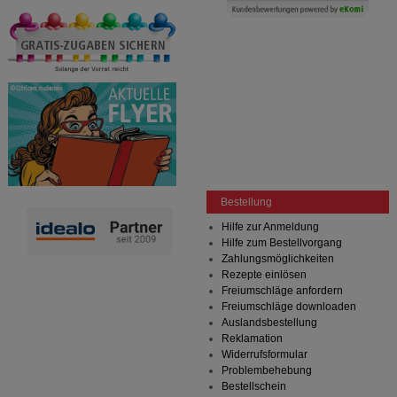
anzuzeigen und unser Partnerprogramm zu
betreiben.
Statistik & Tracking:
Hierüber lassen sich
Informationen über die Art und Weise der Nutzung
unserer Website sammeln, mit deren Hilfe wir unsere
Website weiter für Sie optimieren können, den Inhalt
auf unserer Website aber auch die Werbung auf
Drittseiten möglichst relevant für Sie zu gestalten.
Bitte beachten Sie, dass Daten hierfür teilweise an
Dritte wie z.B. Google oder soziale Medien
übertragen werden.
Bestellung
Hilfe zur Anmeldung
Hilfe zum Bestellvorgang
Zahlungsmöglichkeiten
Rezepte einlösen
Freiumschläge anfordern
Freiumschläge downloaden
Auslandsbestellung
Reklamation
Widerrufsformular
Problembehebung
Bestellschein