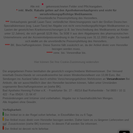
Alle mit
gekennzeichneten Felder sind Pflichtangaben.
*
inkl. MwSt. Rabatte gelten auf den Apothekenverkaufspreis und nicht für
verschreibungspflichtige Medikamente.
**
Unverbindliche Preisempfehlung des Herstellers.
***
Verkaufspreis gemäß Lauer-Taxe; verbindlicher Abrechnungspreis nach der Großen Deutschen
Spezialitätentaxe (sog. Lauer-Taxe) bei Abgabe von nicht verschreibungspflichtigen Medikamenten zu
Lasten der gesetzlichen Krankenversicherungen (z.B. bei Verschreibung des Medikaments an Kinder
unter 12 Jahren), die sich gemäß §129 Abs. 5a SGB V aus dem Abgabepreis des pharmazeutischen
Unternehmens und der Arzneimittelpreisverordnung in der Fassung zum 31.12.2003 ergibt. Es handelt
sich
nicht
um die unverbindliche Preisempfehlung des Herstellers.
****
BK: Beschaffungskosten. Diese Summe fällt zusätzlich an, da der Artikel direkt vom Hersteller
bezogen werden muss.
*****
verw. bis: Verwendbar bis.
Hier können Sie Ihre Cookie-Zustimmung widerrufen
Die angegebenen Preise beinhalten die gesetzlich vorgeschriebene Mehrwertsteuer. Der Versand
innerhalb Deutschlands ist versandkostenfrei bei einem Mindestbestellwert von 13,99 Euro. Bei
Sendungen ins Ausland fallen durch erhöhte Versicherungsgebühren Mehrkosten an
Versandkosten
Bei
Artikeln, die wir ausschließlich über den Hersteller beziehen können, fallen unter Umständen
sogenannte Beschaffungskosten an (siehe BK).
Bad Apotheke Henning Fichter e.K. - Frankfurter Str. 27 - 49214 Bad Rothenfelde - Tel 0800 / 10 11
422 - Fax 05424 / 21 64 47
Preisänderungen und Irrtümer sind vorbehalten. Abgabe nur in haushaltsüblichen Mengen.
Alle Angaben ohne Gewähr.
Verfügbarkeit:
Der Artikel ist in der Regel sofort lieferbar, in Einzelfällen bis zu 6 Tage.
Der Artikel muss direkt vom Hersteller bezogen werden. Daher kann es zu längeren Lieferzeiten und
ggf. Zusatzkosten (siehe BK) kommen. In diesem Fall werden Sie informiert.
Der Artikel ist derzeit nicht lieferbar.