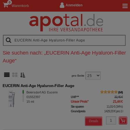
0
Anmelden
Warenkorb
Sie suchen nach:
„
EUCERIN Anti-Age Hyaluron-Filler
Auge
“
pro Seite
EUCERIN Anti-Age Hyaluron-Filler Auge
Beiersdorf AG Eucerin
64
01552397
UVP
**
32,45 €
Unser Preis
*
21,44 €
15
ml
Sie sparen
11,01 €
(
34%
)
Grundpreis
1429,33 €
pro 1 l
Details