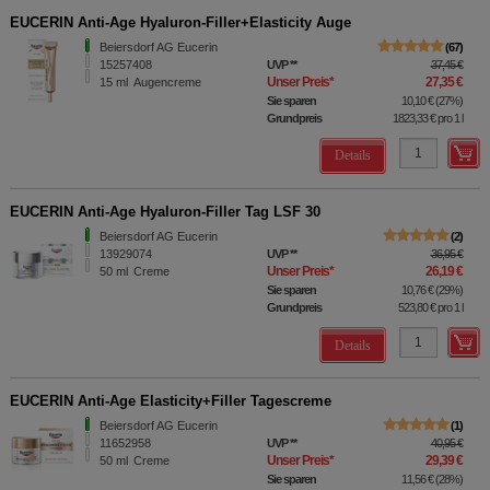
EUCERIN Anti-Age Hyaluron-Filler+Elasticity Auge
Beiersdorf AG Eucerin
67
15257408
UVP
**
37,45 €
Unser Preis
*
27,35 €
15
ml
Augencreme
Sie sparen
10,10 €
(
27%
)
Grundpreis
1823,33 €
pro 1 l
Details
EUCERIN Anti-Age Hyaluron-Filler Tag LSF 30
Beiersdorf AG Eucerin
2
13929074
UVP
**
36,95 €
Unser Preis
*
26,19 €
50
ml
Creme
Sie sparen
10,76 €
(
29%
)
Grundpreis
523,80 €
pro 1 l
Details
EUCERIN Anti-Age Elasticity+Filler Tagescreme
Beiersdorf AG Eucerin
1
11652958
UVP
**
40,95 €
Unser Preis
*
29,39 €
50
ml
Creme
Sie sparen
11,56 €
(
28%
)