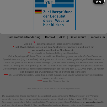
Barrierefreiheitserklärung
Kontakt
AGB
Datenschutz
Impressum
Alle mit
gekennzeichneten Felder sind Pflichtangaben.
*
inkl. MwSt. Rabatte gelten auf den Apothekenverkaufspreis und nicht für
verschreibungspflichtige Medikamente.
**
Unverbindliche Preisempfehlung des Herstellers.
***
Verkaufspreis gemäß Lauer-Taxe; verbindlicher Abrechnungspreis nach der Großen Deutschen
Spezialitätentaxe (sog. Lauer-Taxe) bei Abgabe von nicht verschreibungspflichtigen Medikamenten zu
Lasten der gesetzlichen Krankenversicherungen (z.B. bei Verschreibung des Medikaments an Kinder
unter 12 Jahren), die sich gemäß §129 Abs. 5a SGB V aus dem Abgabepreis des pharmazeutischen
Unternehmens und der Arzneimittelpreisverordnung in der Fassung zum 31.12.2003 ergibt. Es handelt
sich
nicht
um die unverbindliche Preisempfehlung des Herstellers.
****
BK: Beschaffungskosten. Diese Summe fällt zusätzlich an, da der Artikel direkt vom Hersteller
bezogen werden muss.
*****
verw. bis: Verwendbar bis.
Hier können Sie Ihre Cookie-Zustimmung widerrufen
Die angegebenen Preise beinhalten die gesetzlich vorgeschriebene Mehrwertsteuer. Der Versand
innerhalb Deutschlands ist versandkostenfrei bei einem Mindestbestellwert von 13,99 Euro. Bei
Sendungen ins Ausland fallen durch erhöhte Versicherungsgebühren Mehrkosten an
Versandkosten
Bei
Artikeln, die wir ausschließlich über den Hersteller beziehen können, fallen unter Umständen