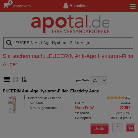
0
Anmelden
Warenkorb
Sie suchen nach:
„
EUCERIN Anti-Age Hyaluron-Filler
Auge
“
pro Seite
EUCERIN Anti-Age Hyaluron-Filler+Elasticity Auge
Beiersdorf AG Eucerin
67
15257408
UVP
**
37,45 €
Unser Preis
*
27,35 €
15
ml
Augencreme
Sie sparen
10,10 €
(
27%
)
Grundpreis
1823,33 €
pro 1 l
Details