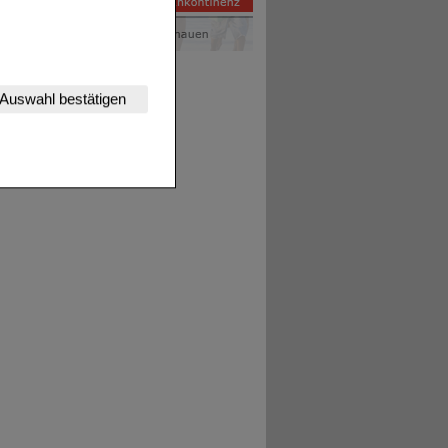
nserer Website
Auswahl bestätigen
tet werden kann.
estalten,
rhaltensweisen (z.B.
nisse zugeschrittene
ng unserer Website
uf unserer Website aber
, dass Daten hierfür