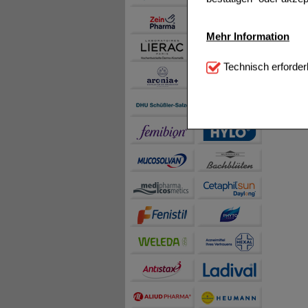
Mehr Information
Technisch Notwendi
Technisch erforder
notwendig sind (z.B. N
Komfort:
Diese Cookie
beispielsweise für di
Spracheinstellung) an
Inhalte anzuzeigen un
Statistik & Tracking:
H
sammeln, mit deren Hil
auch die Werbung auf Dr
teilweise an Dritte wi