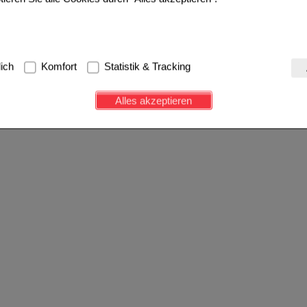
g:
Hierbei handelt es sich um Cookies, die für die Grundfunktionen u
lich
Komfort
Statistik & Tracking
avigation, Warenkorb, Kundenkonto), weshalb auf diese nicht verzich
s werden genutzt um das Einkaufserlebnis noch ansprechender zu g
Alles akzeptieren
e Wiedererkennung des Besuchers oder unsere Seite an bevorzugte Ve
zupassen. Komfort-Cookies ermöglichen es uns auch auf Ihre Bedürf
d unser Partnerprogramm zu betreiben.
ierüber lassen sich Informationen über die Art und Weise der Nutzu
fe wir unsere Website weiter für Sie optimieren können, den Inhalt a
ittseiten möglichst relevant für Sie zu gestalten. Bitte beachten Sie
e z.B. Google oder soziale Medien übertragen werden.