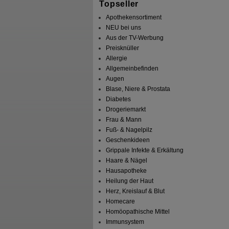
Topseller
Apothekensortiment
NEU bei uns
Aus der TV-Werbung
Preisknüller
Allergie
Allgemeinbefinden
Augen
Blase, Niere & Prostata
Diabetes
Drogeriemarkt
Frau & Mann
Fuß- & Nagelpilz
Geschenkideen
Grippale Infekte & Erkältung
Haare & Nägel
Hausapotheke
Heilung der Haut
Herz, Kreislauf & Blut
Homecare
Homöopathische Mittel
Immunsystem