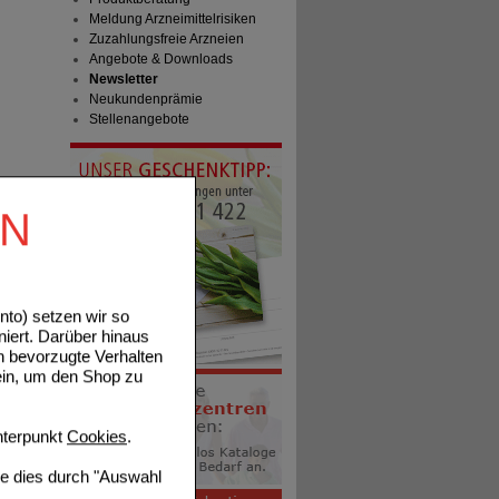
Meldung Arzneimittelrisiken
Zuzahlungsfreie Arzneien
Angebote & Downloads
Newsletter
Neukundenprämie
Stellenangebote
EN
to) setzen wir so
niert. Darüber hinaus
n bevorzugte Verhalten
ein, um den Shop zu
terpunkt
Cookies
.
ie dies durch "Auswahl