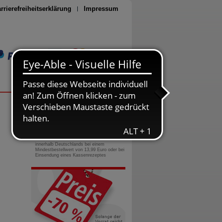
rrierefreiheitserklärung
Impressum
Seite drucken
0800-10 11 422
gebührenfreie Rufnummer
Versandkostenfrei
innerhalb Deutschlands bei einem
Mindestbestellwert von 13,99 Euro oder bei
Einsendung eines Kassenrezeptes