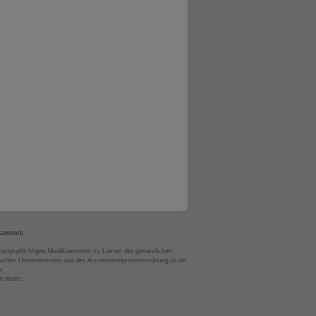
kamente.
bungspflichtigen Medikamenten zu Lasten der gesetzlichen
chen Unternehmens und der Arzneimittelpreisverordnung in der
s.
en muss.