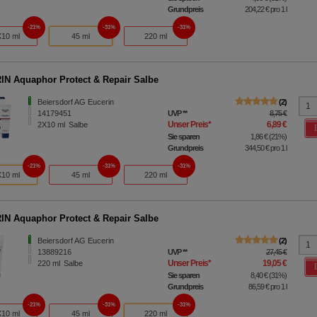
Grundpreis
204,22 €
pro 1 l
21%
31%
31%
10 ml
45 ml
220 ml
N Aquaphor Protect & Repair Salbe
Beiersdorf AG Eucerin
2
14179451
UVP
**
8,75 €
Unser Preis
*
6,89 €
2X10
ml
Salbe
Sie sparen
1,86 €
(
21%
)
Grundpreis
344,50 €
pro 1 l
21%
31%
31%
10 ml
45 ml
220 ml
N Aquaphor Protect & Repair Salbe
Beiersdorf AG Eucerin
2
13889216
UVP
**
27,45 €
Unser Preis
*
19,05 €
220
ml
Salbe
Sie sparen
8,40 €
(
31%
)
Grundpreis
86,59 €
pro 1 l
21%
31%
31%
10 ml
45 ml
220 ml