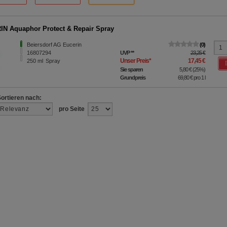
N Aquaphor Protect & Repair Spray
Beiersdorf AG Eucerin
0
16807294
UVP
**
23,25 €
Unser Preis
*
17,45 €
250
ml
Spray
Sie sparen
5,80 €
(
25%
)
Grundpreis
69,80 €
pro 1 l
Sortieren nach:
pro Seite