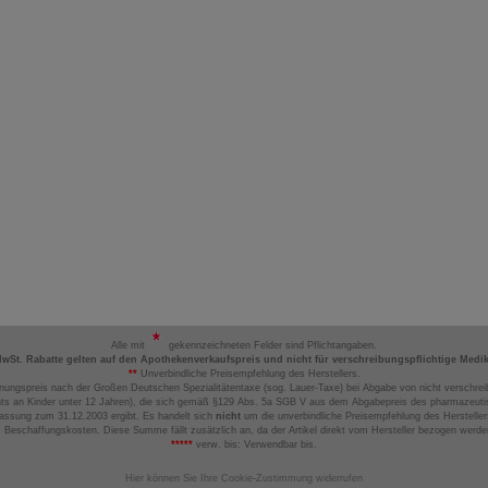
Alle mit
gekennzeichneten Felder sind Pflichtangaben.
MwSt. Rabatte gelten auf den Apothekenverkaufspreis und nicht für verschreibungspflichtige Medi
**
Unverbindliche Preisempfehlung des Herstellers.
nungspreis nach der Großen Deutschen Spezialitätentaxe (sog. Lauer-Taxe) bei Abgabe von nicht verschrei
ts an Kinder unter 12 Jahren), die sich gemäß §129 Abs. 5a SGB V aus dem Abgabepreis des pharmazeutis
assung zum 31.12.2003 ergibt. Es handelt sich
nicht
um die unverbindliche Preisempfehlung des Hersteller
 Beschaffungskosten. Diese Summe fällt zusätzlich an, da der Artikel direkt vom Hersteller bezogen werd
*****
verw. bis: Verwendbar bis.
Hier können Sie Ihre Cookie-Zustimmung widerrufen