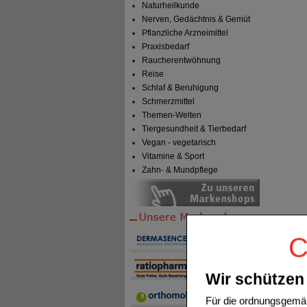
Naturheilkunde
Nerven, Gedächtnis & Gemüt
Pflanzliche Arzneimittel
Praxisbedarf
Raucherentwöhnung
Reise
Schlaf & Beruhigung
Schmerzmittel
Themen-Welten
Tiergesundheit & Tierbedarf
Vegan - vegetarisch
Vitamine & Sport
Zahn- & Mundpflege
C
Wir schützen 
Für die ordnungsgemäß