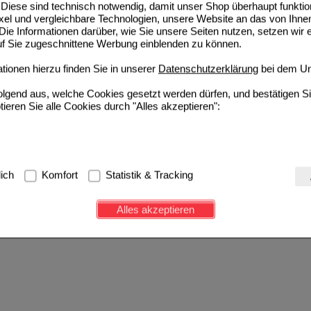
Diese sind technisch notwendig, damit unser Shop überhaupt funktio
ixel und vergleichbare Technologien, unsere Website an das von Ihne
ie Informationen darüber, wie Sie unsere Seiten nutzen, setzen wir 
auf Sie zugeschnittene Werbung einblenden zu können.
ionen hierzu finden Sie in unserer
Datenschutzerklärung
bei dem Un
folgend aus, welche Cookies gesetzt werden dürfen, und bestätigen S
tieren Sie alle Cookies durch "Alles akzeptieren":
g:
Hierbei handelt es sich um Cookies, die für die Grundfunktionen u
lich
Komfort
Statistik & Tracking
avigation, Warenkorb, Kundenkonto), weshalb auf diese nicht verzich
s werden genutzt um das Einkaufserlebnis noch ansprechender zu g
Alles akzeptieren
e Wiedererkennung des Besuchers oder unsere Seite an bevorzugte Ve
zupassen. Komfort-Cookies ermöglichen es uns auch auf Ihre Bedürf
d unser Partnerprogramm zu betreiben.
ierüber lassen sich Informationen über die Art und Weise der Nutzu
fe wir unsere Website weiter für Sie optimieren können, den Inhalt a
ittseiten möglichst relevant für Sie zu gestalten. Bitte beachten Sie
e z.B. Google oder soziale Medien übertragen werden.