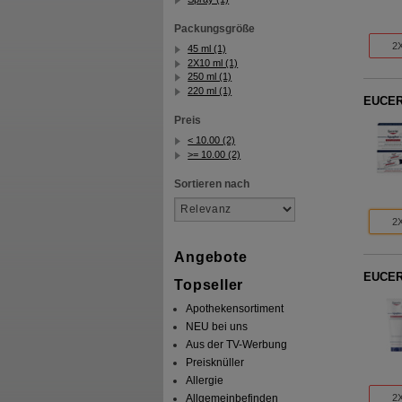
Packungsgröße
2X
45 ml (1)
2X10 ml (1)
250 ml (1)
220 ml (1)
EUCERI
Preis
< 10.00 (2)
>= 10.00 (2)
Sortieren nach
2X
Angebote
EUCERI
Topseller
Apothekensortiment
NEU bei uns
Aus der TV-Werbung
Preisknüller
Allergie
Allgemeinbefinden
2X