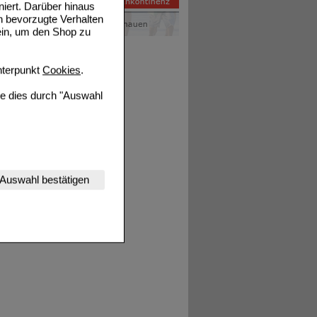
niert. Darüber hinaus
n bevorzugte Verhalten
ein, um den Shop zu
terpunkt
Cookies
.
ie dies durch "Auswahl
nserer Website
Auswahl bestätigen
tet werden kann.
estalten,
rhaltensweisen (z.B.
nisse zugeschrittene
ng unserer Website
uf unserer Website aber
, dass Daten hierfür