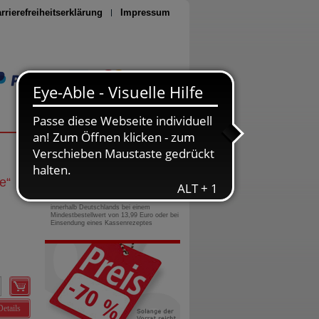
rrierefreiheitserklärung
Impressum
Seite drucken
0800-10 11 422
gebührenfreie Rufnummer
e
“
Versandkostenfrei
innerhalb Deutschlands bei einem
Mindestbestellwert von 13,99 Euro oder bei
Einsendung eines Kassenrezeptes
Details