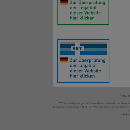
*
inkl. 
***
Verkaufspreis gemäß Lauer-Taxe; verbindlicher Abrech
Krankenversicherungen (z.B. bei Verschreibung des Medikamen
F
****
BK: