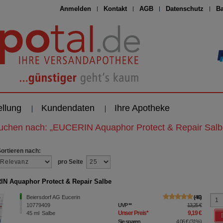
Anmelden
Kontakt
AGB
Datenschutz
Ba
ellung
Kundendaten
Ihre Apotheke
suchen nach:
„
EUCERIN Aquaphor Protect & Repair Salb
Sortieren nach:
pro Seite
N Aquaphor Protect & Repair Salbe
Beiersdorf AG Eucerin
46
10779409
UVP
**
13,25 €
Unser Preis
*
9,19 €
45
ml
Salbe
Sie sparen
4,06 €
(
31%
)