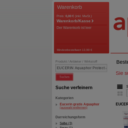
Warenkorb
Preis:
0,00 €
(inkl. MwSt.)
Warenkorb/Kasse
Der Warenkorb ist leer
Mindestbestellwert 13,99 €
Best
Produkt / Anbieter / Wirkstoff
Sie 
Suchen
Suche verfeinern
Kategorien
EUCERI
Eucerin gratis Aquaphor
(auswahl entfernen)
Darreichungsform
Salbe (3)
Spray (1)