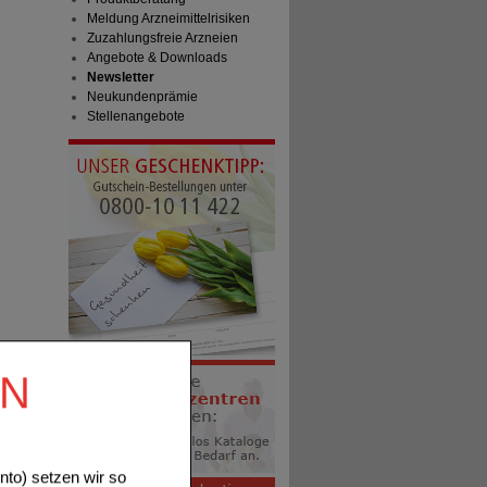
Meldung Arzneimittelrisiken
Zuzahlungsfreie Arzneien
Angebote & Downloads
Newsletter
Neukundenprämie
Stellenangebote
EN
to) setzen wir so