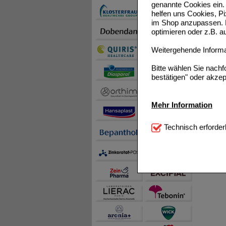
genannte Cookies ein. 
helfen uns Cookies, P
im Shop anzupassen. D
optimieren oder z.B. 
Weitergehende Informat
Bitte wählen Sie nach
bestätigen" oder akzep
Mehr Information
Technisch Notwendi
Technisch erforder
notwendig sind (z.B. N
Komfort:
Diese Cookie
beispielsweise für di
Spracheinstellung) an
Inhalte anzuzeigen un
Statistik & Tracking:
H
sammeln, mit deren Hil
auch die Werbung auf Dr
teilweise an Dritte wi