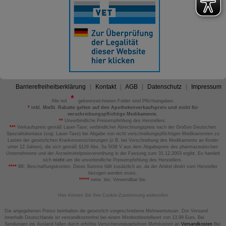
Barrierefreiheitserklärung
Kontakt
AGB
Datenschutz
Impressum
Alle mit
gekennzeichneten Felder sind Pflichtangaben.
*
inkl. MwSt. Rabatte gelten auf den Apothekenverkaufspreis und nicht für
verschreibungspflichtige Medikamente.
**
Unverbindliche Preisempfehlung des Herstellers.
***
Verkaufspreis gemäß Lauer-Taxe; verbindlicher Abrechnungspreis nach der Großen Deutschen
Spezialitätentaxe (sog. Lauer-Taxe) bei Abgabe von nicht verschreibungspflichtigen Medikamenten zu
Lasten der gesetzlichen Krankenversicherungen (z.B. bei Verschreibung des Medikaments an Kinder
unter 12 Jahren), die sich gemäß §129 Abs. 5a SGB V aus dem Abgabepreis des pharmazeutischen
Unternehmens und der Arzneimittelpreisverordnung in der Fassung zum 31.12.2003 ergibt. Es handelt
sich
nicht
um die unverbindliche Preisempfehlung des Herstellers.
****
BK: Beschaffungskosten. Diese Summe fällt zusätzlich an, da der Artikel direkt vom Hersteller
bezogen werden muss.
*****
verw. bis: Verwendbar bis.
Hier können Sie Ihre Cookie-Zustimmung widerrufen
Die angegebenen Preise beinhalten die gesetzlich vorgeschriebene Mehrwertsteuer. Der Versand
innerhalb Deutschlands ist versandkostenfrei bei einem Mindestbestellwert von 13,99 Euro. Bei
Sendungen ins Ausland fallen durch erhöhte Versicherungsgebühren Mehrkosten an
Versandkosten
Bei