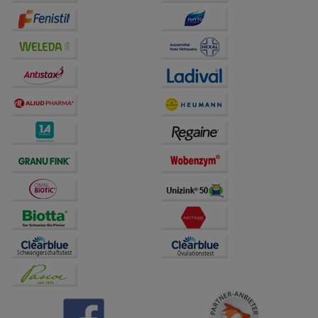
auf unserer Website aber auch die Werbung auf
Drittseiten möglichst relevant für Sie zu gestalten.
Bitte beachten Sie, dass Daten hierfür teilweise an
Dritte wie z.B. Google oder soziale Medien
übertragen werden.