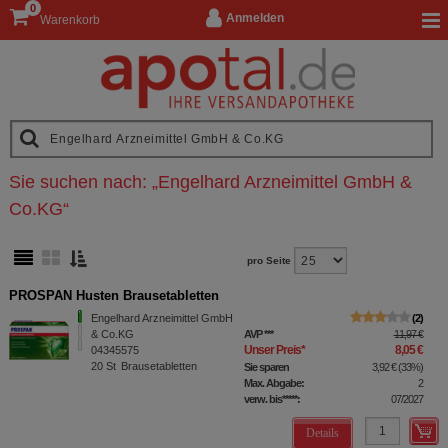
0
Anmelden
Warenkorb
Sie suchen nach:
„
Engelhard Arzneimittel GmbH &
Co.KG
“
pro Seite
PROSPAN Husten Brausetabletten
Engelhard Arzneimittel GmbH
2
& Co.KG
AVP
***
11,97 €
Unser Preis
*
8,05 €
04345575
20
St
Brausetabletten
Sie sparen
3,92 €
(
33%
)
Max. Abgabe:
2
verw. bis*****:
07/2027
Details