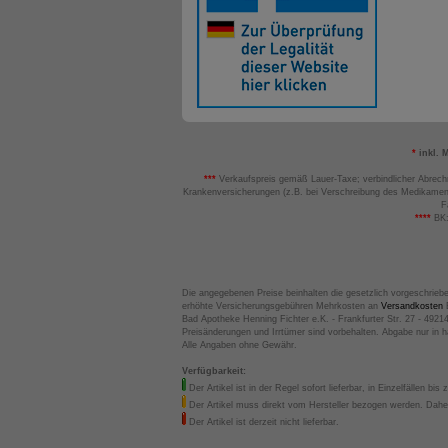
*
inkl. 
***
Verkaufspreis gemäß Lauer-Taxe; verbindlicher Abrech
Krankenversicherungen (z.B. bei Verschreibung des Medikamen
F
****
BK:
Die angegebenen Preise beinhalten die gesetzlich vorgeschrieb
erhöhte Versicherungsgebühren Mehrkosten an
Versandkosten
B
Bad Apotheke Henning Fichter e.K. - Frankfurter Str. 27 - 4921
Preisänderungen und Irrtümer sind vorbehalten. Abgabe nur in 
Alle Angaben ohne Gewähr.
Verfügbarkeit:
Der Artikel ist in der Regel sofort lieferbar, in Einzelfällen bis 
Der Artikel muss direkt vom Hersteller bezogen werden. Daher
Der Artikel ist derzeit nicht lieferbar.