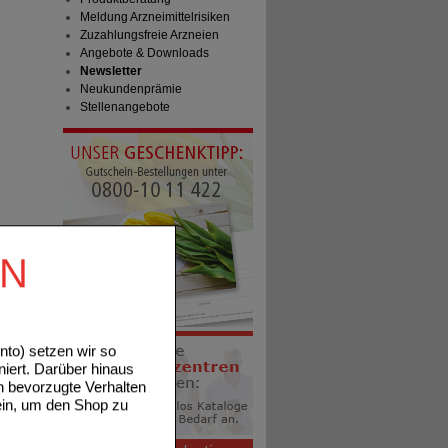
Meldung Arzneimittelrisiken
Zuzahlungsfreie Arzneien
Angebote & Downloads
Newsletter
Neukundenprämie
Stellenangebote
EN
to) setzen wir so
niert. Darüber hinaus
n bevorzugte Verhalten
ein, um den Shop zu