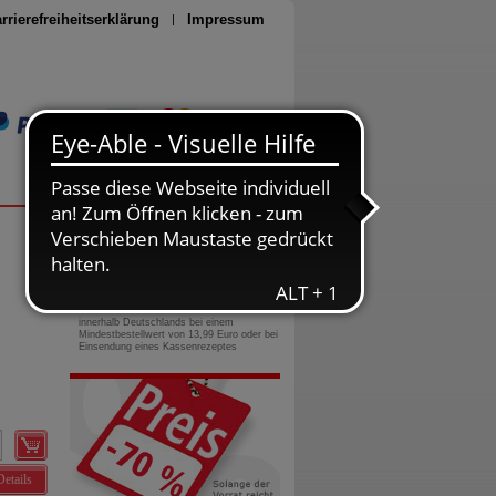
rrierefreiheitserklärung
Impressum
Seite drucken
0800-10 11 422
gebührenfreie Rufnummer
Versandkostenfrei
innerhalb Deutschlands bei einem
Mindestbestellwert von 13,99 Euro oder bei
Einsendung eines Kassenrezeptes
Details