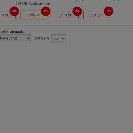
2X56
St
Kombipackung
34%
31%
28%
35%
X28 St
2X56 St
2X84 St
2X112 St
Sortieren nach:
pro Seite