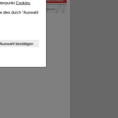
terpunkt
Cookies
.
ie dies durch "Auswahl
nserer Website
Auswahl bestätigen
tet werden kann.
estalten,
rhaltensweisen (z.B.
nisse zugeschrittene
ng unserer Website
uf unserer Website aber
, dass Daten hierfür