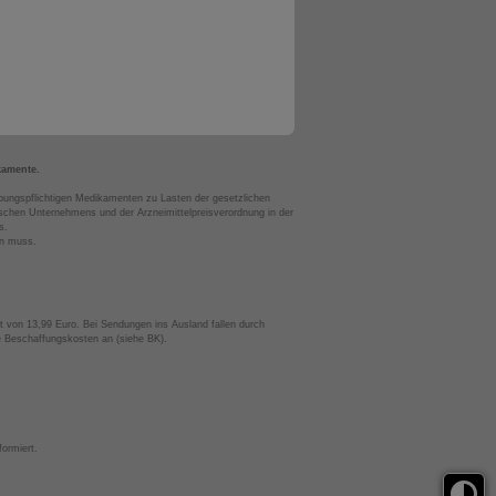
kamente.
bungspflichtigen Medikamenten zu Lasten der gesetzlichen
chen Unternehmens und der Arzneimittelpreisverordnung in der
s.
en muss.
t von 13,99 Euro. Bei Sendungen ins Ausland fallen durch
te Beschaffungskosten an (siehe BK).
ormiert.