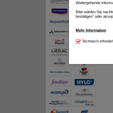
Weitergehende Informat
Bitte wählen Sie nach
bestätigen" oder akzep
Mehr Information
Technisch Notwendi
Technisch erforder
notwendig sind (z.B. N
Komfort:
Diese Cookie
beispielsweise für di
Spracheinstellung) an
Inhalte anzuzeigen un
Statistik & Tracking:
H
sammeln, mit deren Hil
auch die Werbung auf Dr
teilweise an Dritte wi