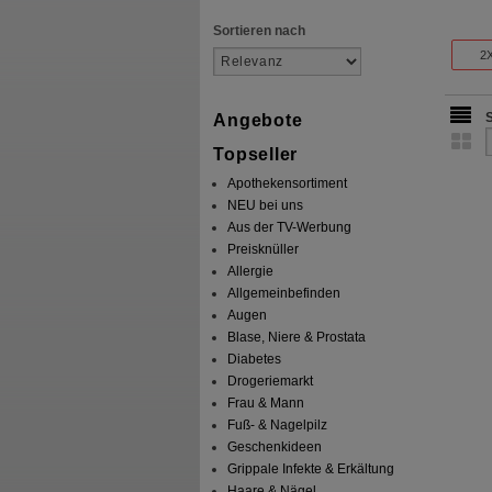
Sortieren nach
2
Angebote
Topseller
Apothekensortiment
NEU bei uns
Aus der TV-Werbung
Preisknüller
Allergie
Allgemeinbefinden
Augen
Blase, Niere & Prostata
Diabetes
Drogeriemarkt
Frau & Mann
Fuß- & Nagelpilz
Geschenkideen
Grippale Infekte & Erkältung
Haare & Nägel