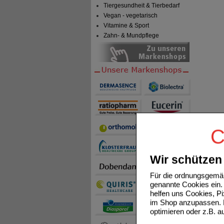
Tiergesundheit & Tierbedarf
Vegan - vegetarisch
Vitamine & Sport
Zahn- & Mundpflege
C
Wir schützen 
Für die ordnungsgemäß
genannte Cookies ein. 
helfen uns Cookies, P
im Shop anzupassen. D
optimieren oder z.B. 