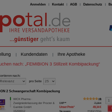
Anmelden
Kontakt
AGB
Datenschutz
Ba
ellung
Kundendaten
Ihre Apotheke
suchen nach:
„
FEMIBION 3 Stillzeit Kombipackung
“
Sortieren nach:
pro Seite
ION 2 Schwangerschaft Kombipackung
WICK Pharma -
4
Zweigniederlassung der Procter &
UVP
**
71,99 €
Unser Preis
*
49,34 €
Gamble GmbH
15200012
Sie sparen
22,65 €
(
31%
)