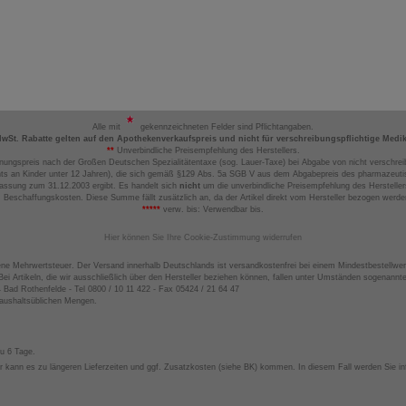
Alle mit
gekennzeichneten Felder sind Pflichtangaben.
MwSt. Rabatte gelten auf den Apothekenverkaufspreis und nicht für verschreibungspflichtige Medi
**
Unverbindliche Preisempfehlung des Herstellers.
nungspreis nach der Großen Deutschen Spezialitätentaxe (sog. Lauer-Taxe) bei Abgabe von nicht verschrei
ts an Kinder unter 12 Jahren), die sich gemäß §129 Abs. 5a SGB V aus dem Abgabepreis des pharmazeutis
assung zum 31.12.2003 ergibt. Es handelt sich
nicht
um die unverbindliche Preisempfehlung des Hersteller
 Beschaffungskosten. Diese Summe fällt zusätzlich an, da der Artikel direkt vom Hersteller bezogen werd
*****
verw. bis: Verwendbar bis.
Hier können Sie Ihre Cookie-Zustimmung widerrufen
ene Mehrwertsteuer. Der Versand innerhalb Deutschlands ist versandkostenfrei bei einem Mindestbestellwer
ei Artikeln, die wir ausschließlich über den Hersteller beziehen können, fallen unter Umständen sogenann
4 Bad Rothenfelde - Tel 0800 / 10 11 422 - Fax 05424 / 21 64 47
haushaltsüblichen Mengen.
zu 6 Tage.
 kann es zu längeren Lieferzeiten und ggf. Zusatzkosten (siehe BK) kommen. In diesem Fall werden Sie inf