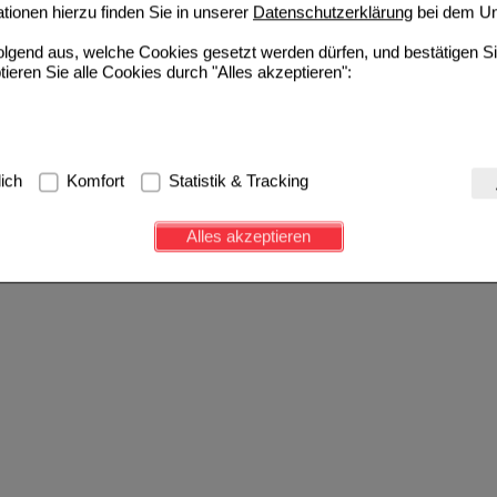
ionen hierzu finden Sie in unserer
Datenschutzerklärung
bei dem Un
folgend aus, welche Cookies gesetzt werden dürfen, und bestätigen S
tieren Sie alle Cookies durch "Alles akzeptieren":
g:
Hierbei handelt es sich um Cookies, die für die Grundfunktionen u
lich
Komfort
Statistik & Tracking
avigation, Warenkorb, Kundenkonto), weshalb auf diese nicht verzich
s werden genutzt um das Einkaufserlebnis noch ansprechender zu g
Alles akzeptieren
e Wiedererkennung des Besuchers oder unsere Seite an bevorzugte Ve
zupassen. Komfort-Cookies ermöglichen es uns auch auf Ihre Bedürf
d unser Partnerprogramm zu betreiben.
ierüber lassen sich Informationen über die Art und Weise der Nutzu
fe wir unsere Website weiter für Sie optimieren können, den Inhalt a
ittseiten möglichst relevant für Sie zu gestalten. Bitte beachten Sie
e z.B. Google oder soziale Medien übertragen werden.