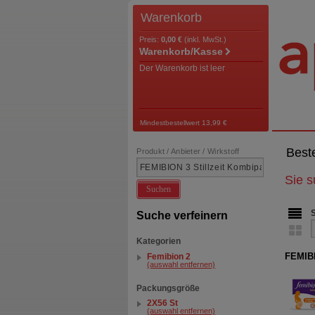
Warenkorb
Preis:
0,00 €
(inkl. MwSt.)
Warenkorb/Kasse
Der Warenkorb ist leer
Mindestbestellwert 13,99 €
Best
Produkt / Anbieter / Wirkstoff
Sie 
Suchen
Suche verfeinern
Kategorien
FEMIB
Femibion 2
(auswahl entfernen)
Packungsgröße
2X56 St
(auswahl entfernen)