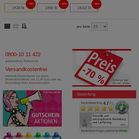
34%
31%
34%
2X28 St
2X56 St
2X112 St
pro Seite
0800-10 11 422
gebührenfreie Rufnummer
Versandkostenfrei
innerhalb Deutschlands bei einem
Mindestbestellwert von 13,99 Euro oder bei
Einsendung eines Kassenrezeptes
Bewertung