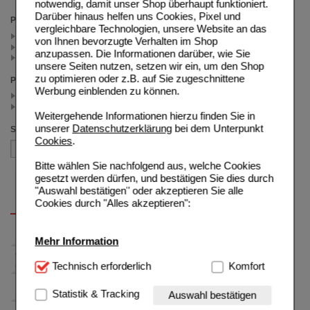
notwendig, damit unser Shop überhaupt funktioniert.
Darüber hinaus helfen uns Cookies, Pixel und
Packungsgröße
vergleichbare Technologien, unsere Website an das
2X56 St (1)
von Ihnen bevorzugte Verhalten im Shop
2X28 St (1)
anzupassen. Die Informationen darüber, wie Sie
2X112 St (1)
unsere Seiten nutzen, setzen wir ein, um den Shop
zu optimieren oder z.B. auf Sie zugeschnittene
Preis
Werbung einblenden zu können.
< 50.00 (2)
>= 50.00 (1)
Weitergehende Informationen hierzu finden Sie in
unserer
Datenschutzerklärung
bei dem Unterpunkt
Sortieren nach
Cookies
.
Bitte wählen Sie nachfolgend aus, welche Cookies
gesetzt werden dürfen, und bestätigen Sie dies durch
"Auswahl bestätigen" oder akzeptieren Sie alle
Cookies durch "Alles akzeptieren":
Mehr Information
Technisch Notwendig:
Technisch erforderlich
Hierbei handelt es sich um
Komfort
Cookies, die für die Grundfunktionen unserer
Website notwendig sind (z.B. Navigation, Warenkorb,
Statistik & Tracking
Auswahl bestätigen
Kundenkonto), weshalb auf diese nicht verzichtet