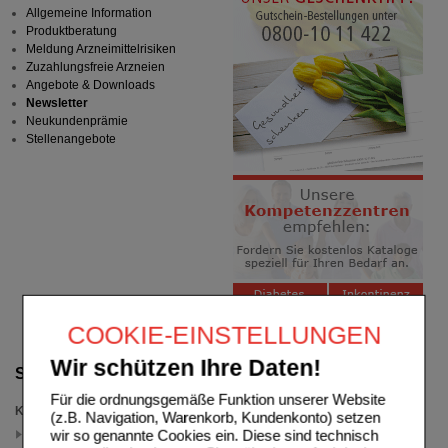
Allgemeine Information
Produktberatung
Meldung Arzneimittelrisiken
Zuzahlungsfreie Arzneien
Angebote & Downloads
Newsletter
Neukundenprämie
Stellenangebote
COOKIE-EINSTELLUNGEN
Wir schützen Ihre Daten!
Suche verfeinern
Für die ordnungsgemäße Funktion unserer Website
Kategorien
(z.B. Navigation, Warenkorb, Kundenkonto) setzen
Femibion 3
wir so genannte Cookies ein. Diese sind technisch
(auswahl entfernen)