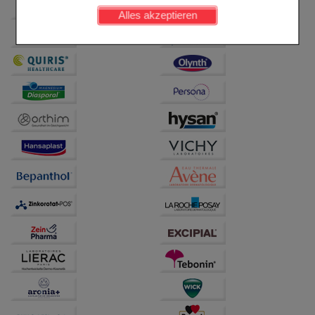
werden kann.
Alles akzeptieren
Komfort:
Diese Cookies werden genutzt um das
Einkaufserlebnis noch ansprechender zu gestalten,
beispielsweise für die Wiedererkennung des
Besuchers oder unsere Seite an bevorzugte
Verhaltensweisen (z.B. Spracheinstellung)
anzupassen. Komfort-Cookies ermöglichen es uns
auch auf Ihre Bedürfnisse zugeschrittene Inhalte
anzuzeigen und unser Partnerprogramm zu
betreiben.
Statistik & Tracking:
Hierüber lassen sich
Informationen über die Art und Weise der Nutzung
unserer Website sammeln, mit deren Hilfe wir unsere
Website weiter für Sie optimieren können, den Inhalt
auf unserer Website aber auch die Werbung auf
Drittseiten möglichst relevant für Sie zu gestalten.
Bitte beachten Sie, dass Daten hierfür teilweise an
Dritte wie z.B. Google oder soziale Medien
übertragen werden.