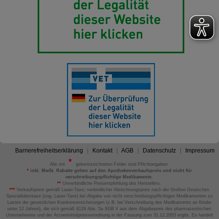
Barrierefreiheitserklärung
Kontakt
AGB
Datenschutz
Impressum
Alle mit
gekennzeichneten Felder sind Pflichtangaben.
*
inkl. MwSt. Rabatte gelten auf den Apothekenverkaufspreis und nicht für
verschreibungspflichtige Medikamente.
**
Unverbindliche Preisempfehlung des Herstellers.
***
Verkaufspreis gemäß Lauer-Taxe; verbindlicher Abrechnungspreis nach der Großen Deutschen
Spezialitätentaxe (sog. Lauer-Taxe) bei Abgabe von nicht verschreibungspflichtigen Medikamenten zu
Lasten der gesetzlichen Krankenversicherungen (z.B. bei Verschreibung des Medikaments an Kinder
unter 12 Jahren), die sich gemäß §129 Abs. 5a SGB V aus dem Abgabepreis des pharmazeutischen
Unternehmens und der Arzneimittelpreisverordnung in der Fassung zum 31.12.2003 ergibt. Es handelt