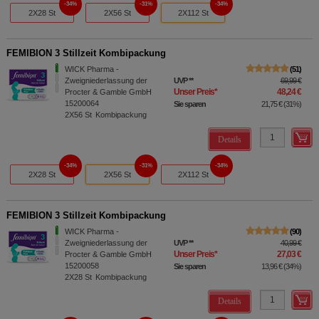
34%
31%
34%
2X28 St
2X56 St
2X112 St
FEMIBION 3 Stillzeit Kombipackung
WICK Pharma -
51
Zweigniederlassung der
UVP
**
69,99 €
Unser Preis
*
48,24 €
Procter & Gamble GmbH
15200064
Sie sparen
21,75 €
(
31%
)
2X56
St
Kombipackung
Details
34%
31%
34%
2X28 St
2X56 St
2X112 St
FEMIBION 3 Stillzeit Kombipackung
WICK Pharma -
90
Zweigniederlassung der
UVP
**
40,99 €
Unser Preis
*
27,03 €
Procter & Gamble GmbH
15200058
Sie sparen
13,96 €
(
34%
)
2X28
St
Kombipackung
Details