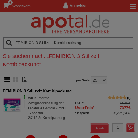
0
Anmelden
Warenkorb
Sie suchen nach:
„
FEMIBION 3 Stillzeit
Kombipackung
“
pro Seite
FEMIBION 3 Stillzeit Kombipackung
WICK Pharma -
1
Zweigniederlassung der
UVP
**
111,99 €
Unser Preis
*
73,77 €
Procter & Gamble GmbH
17668759
Sie sparen
38,22 €
(
34%
)
2X112
St
Kombipackung
Details