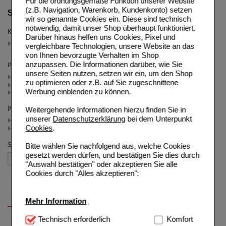
Für die ordnungsgemäße Funktion unserer Website
(z.B. Navigation, Warenkorb, Kundenkonto) setzen
Suche verfeinern
wir so genannte Cookies ein. Diese sind technisch
notwendig, damit unser Shop überhaupt funktioniert.
Kategorien
Darüber hinaus helfen uns Cookies, Pixel und
Für Mama
vergleichbare Technologien, unsere Website an das
(auswahl entfernen)
von Ihnen bevorzugte Verhalten im Shop
anzupassen. Die Informationen darüber, wie Sie
Packungsgröße
unsere Seiten nutzen, setzen wir ein, um den Shop
2X84 St (1)
zu optimieren oder z.B. auf Sie zugeschnittene
2X56 St (1)
Werbung einblenden zu können.
2X28 St (1)
Weitergehende Informationen hierzu finden Sie in
Preis
unserer
Datenschutzerklärung
bei dem Unterpunkt
< 50.00 (2)
Cookies
.
>= 50.00 (1)
Sortieren nach
Bitte wählen Sie nachfolgend aus, welche Cookies
gesetzt werden dürfen, und bestätigen Sie dies durch
"Auswahl bestätigen" oder akzeptieren Sie alle
Cookies durch "Alles akzeptieren":
Mehr Information
Technisch Notwendig:
Technisch erforderlich
Hierbei handelt es sich um
Komfort