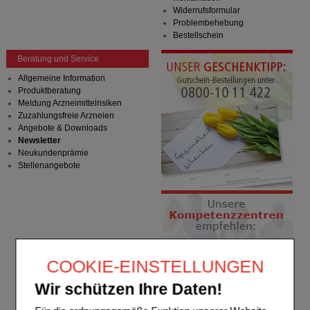
Widerrufsformular
Problembehebung
Bestellschein
Beratung und Service
Allgemeine Information
Produktberatung
Meldung Arzneimittelrisiken
Zuzahlungsfreie Arzneien
Angebote & Downloads
Newsletter
Neukundenprämie
Stellenangebote
COOKIE-EINSTELLUNGEN
Wir schützen Ihre Daten!