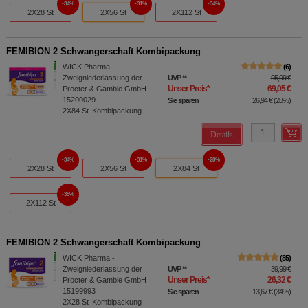
34%
31%
34%
2X28 St
2X56 St
2X112 St
FEMIBION 2 Schwangerschaft Kombipackung
WICK Pharma -
6
Zweigniederlassung der
UVP
**
95,99 €
Unser Preis
*
69,05 €
Procter & Gamble GmbH
15200029
Sie sparen
26,94 €
(
28%
)
2X84
St
Kombipackung
Details
34%
31%
28%
2X28 St
2X56 St
2X84 St
35%
2X112 St
FEMIBION 2 Schwangerschaft Kombipackung
WICK Pharma -
85
Zweigniederlassung der
UVP
**
39,99 €
Unser Preis
*
26,32 €
Procter & Gamble GmbH
15199993
Sie sparen
13,67 €
(
34%
)
2X28
St
Kombipackung