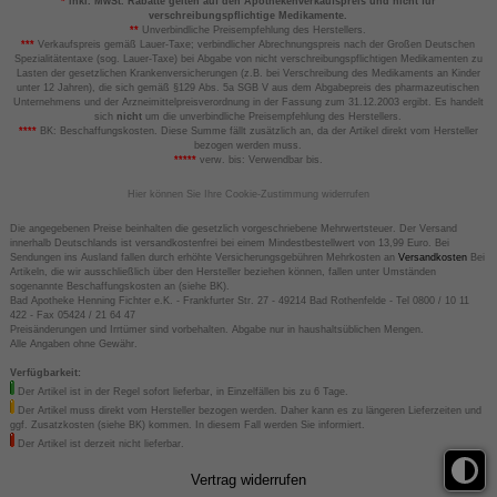
*
inkl. MwSt. Rabatte gelten auf den Apothekenverkaufspreis und nicht für
verschreibungspflichtige Medikamente.
**
Unverbindliche Preisempfehlung des Herstellers.
***
Verkaufspreis gemäß Lauer-Taxe; verbindlicher Abrechnungspreis nach der Großen Deutschen
Spezialitätentaxe (sog. Lauer-Taxe) bei Abgabe von nicht verschreibungspflichtigen Medikamenten zu
Lasten der gesetzlichen Krankenversicherungen (z.B. bei Verschreibung des Medikaments an Kinder
unter 12 Jahren), die sich gemäß §129 Abs. 5a SGB V aus dem Abgabepreis des pharmazeutischen
Unternehmens und der Arzneimittelpreisverordnung in der Fassung zum 31.12.2003 ergibt. Es handelt
sich
nicht
um die unverbindliche Preisempfehlung des Herstellers.
****
BK: Beschaffungskosten. Diese Summe fällt zusätzlich an, da der Artikel direkt vom Hersteller
bezogen werden muss.
*****
verw. bis: Verwendbar bis.
Hier können Sie Ihre Cookie-Zustimmung widerrufen
Die angegebenen Preise beinhalten die gesetzlich vorgeschriebene Mehrwertsteuer. Der Versand
innerhalb Deutschlands ist versandkostenfrei bei einem Mindestbestellwert von 13,99 Euro. Bei
Sendungen ins Ausland fallen durch erhöhte Versicherungsgebühren Mehrkosten an
Versandkosten
Bei
Artikeln, die wir ausschließlich über den Hersteller beziehen können, fallen unter Umständen
sogenannte Beschaffungskosten an (siehe BK).
Bad Apotheke Henning Fichter e.K. - Frankfurter Str. 27 - 49214 Bad Rothenfelde - Tel 0800 / 10 11
422 - Fax 05424 / 21 64 47
Preisänderungen und Irrtümer sind vorbehalten. Abgabe nur in haushaltsüblichen Mengen.
Alle Angaben ohne Gewähr.
Verfügbarkeit:
Der Artikel ist in der Regel sofort lieferbar, in Einzelfällen bis zu 6 Tage.
Der Artikel muss direkt vom Hersteller bezogen werden. Daher kann es zu längeren Lieferzeiten und
ggf. Zusatzkosten (siehe BK) kommen. In diesem Fall werden Sie informiert.
Der Artikel ist derzeit nicht lieferbar.
Vertrag widerrufen