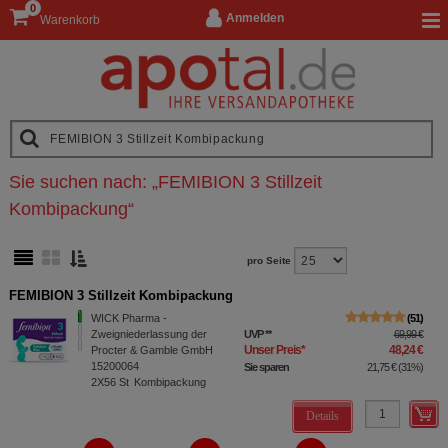
0
Anmelden
Warenkorb
Sie suchen nach:
„
FEMIBION 3 Stillzeit
Kombipackung
“
pro Seite
FEMIBION 3 Stillzeit Kombipackung
WICK Pharma -
51
Zweigniederlassung der
UVP
**
69,99 €
Unser Preis
*
48,24 €
Procter & Gamble GmbH
15200064
Sie sparen
21,75 €
(
31%
)
2X56
St
Kombipackung
Details