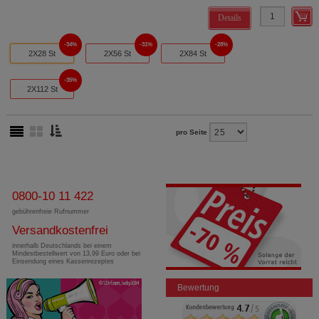
Details
34%
31%
28%
2X28 St
2X56 St
2X84 St
35%
2X112 St
pro Seite
0800-10 11 422
gebührenfreie Rufnummer
Versandkostenfrei
innerhalb Deutschlands bei einem
Mindestbestellwert von 13,99 Euro oder bei
Einsendung eines Kassenrezeptes
Bewertung