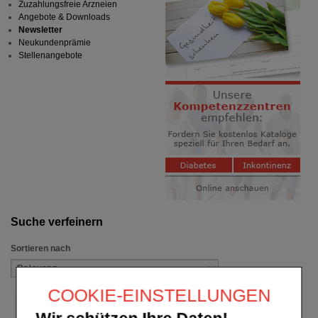
Zuzahlungsfreie Arzneien
Angebote & Downloads
Newsletter
Neukundenprämie
Stellenangebote
Suche verfeinern
Sortieren nach
COOKIE-EINSTELLUNGEN