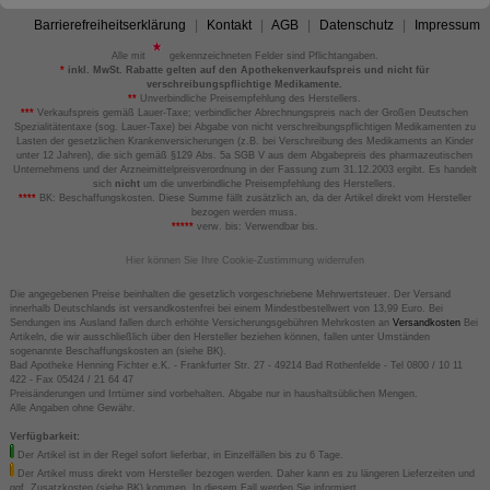
Barrierefreiheitserklärung
Kontakt
AGB
Datenschutz
Impressum
Alle mit
gekennzeichneten Felder sind Pflichtangaben.
*
inkl. MwSt. Rabatte gelten auf den Apothekenverkaufspreis und nicht für
verschreibungspflichtige Medikamente.
**
Unverbindliche Preisempfehlung des Herstellers.
***
Verkaufspreis gemäß Lauer-Taxe; verbindlicher Abrechnungspreis nach der Großen Deutschen
Spezialitätentaxe (sog. Lauer-Taxe) bei Abgabe von nicht verschreibungspflichtigen Medikamenten zu
Lasten der gesetzlichen Krankenversicherungen (z.B. bei Verschreibung des Medikaments an Kinder
unter 12 Jahren), die sich gemäß §129 Abs. 5a SGB V aus dem Abgabepreis des pharmazeutischen
Unternehmens und der Arzneimittelpreisverordnung in der Fassung zum 31.12.2003 ergibt. Es handelt
sich
nicht
um die unverbindliche Preisempfehlung des Herstellers.
****
BK: Beschaffungskosten. Diese Summe fällt zusätzlich an, da der Artikel direkt vom Hersteller
bezogen werden muss.
*****
verw. bis: Verwendbar bis.
Hier können Sie Ihre Cookie-Zustimmung widerrufen
Die angegebenen Preise beinhalten die gesetzlich vorgeschriebene Mehrwertsteuer. Der Versand
innerhalb Deutschlands ist versandkostenfrei bei einem Mindestbestellwert von 13,99 Euro. Bei
Sendungen ins Ausland fallen durch erhöhte Versicherungsgebühren Mehrkosten an
Versandkosten
Bei
Artikeln, die wir ausschließlich über den Hersteller beziehen können, fallen unter Umständen
sogenannte Beschaffungskosten an (siehe BK).
Bad Apotheke Henning Fichter e.K. - Frankfurter Str. 27 - 49214 Bad Rothenfelde - Tel 0800 / 10 11
422 - Fax 05424 / 21 64 47
Preisänderungen und Irrtümer sind vorbehalten. Abgabe nur in haushaltsüblichen Mengen.
Alle Angaben ohne Gewähr.
Verfügbarkeit:
Der Artikel ist in der Regel sofort lieferbar, in Einzelfällen bis zu 6 Tage.
Der Artikel muss direkt vom Hersteller bezogen werden. Daher kann es zu längeren Lieferzeiten und
ggf. Zusatzkosten (siehe BK) kommen. In diesem Fall werden Sie informiert.