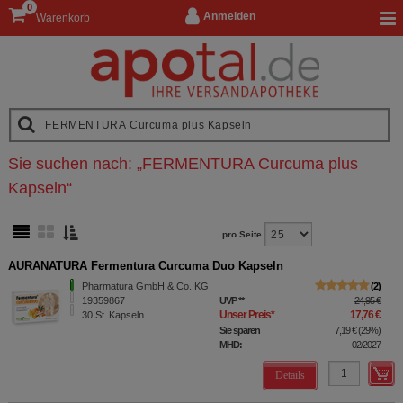
0
Anmelden
Warenkorb
Sie suchen nach:
„
FERMENTURA Curcuma plus
Kapseln
“
pro Seite
AURANATURA Fermentura Curcuma Duo Kapseln
Pharmatura GmbH & Co. KG
2
19359867
UVP
**
24,95 €
Unser Preis
*
17,76 €
30
St
Kapseln
Sie sparen
7,19 €
(
29%
)
MHD:
02/2027
Details