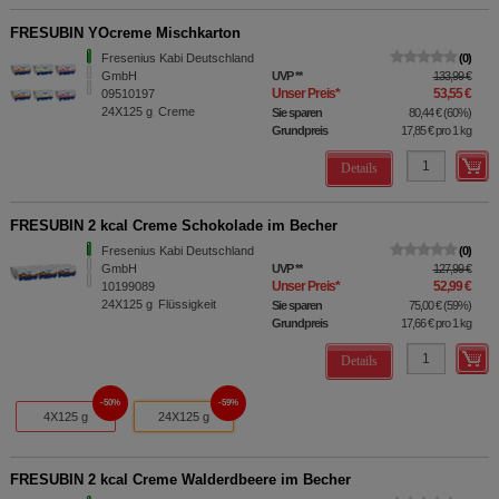
FRESUBIN YOcreme Mischkarton
Fresenius Kabi Deutschland
0
GmbH
UVP
**
133,99 €
Unser Preis
*
53,55 €
09510197
24X125
g
Creme
Sie sparen
80,44 €
(
60%
)
Grundpreis
17,85 €
pro 1 kg
Details
FRESUBIN 2 kcal Creme Schokolade im Becher
Fresenius Kabi Deutschland
0
GmbH
UVP
**
127,99 €
Unser Preis
*
52,99 €
10199089
24X125
g
Flüssigkeit
Sie sparen
75,00 €
(
59%
)
Grundpreis
17,66 €
pro 1 kg
Details
50%
59%
4X125 g
24X125 g
FRESUBIN 2 kcal Creme Walderdbeere im Becher