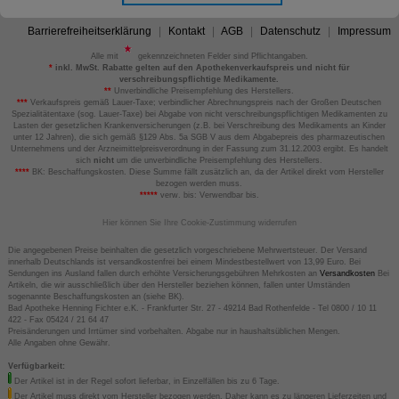
Barrierefreiheitserklärung
Kontakt
AGB
Datenschutz
Impressum
Alle mit
gekennzeichneten Felder sind Pflichtangaben.
*
inkl. MwSt. Rabatte gelten auf den Apothekenverkaufspreis und nicht für
verschreibungspflichtige Medikamente.
**
Unverbindliche Preisempfehlung des Herstellers.
***
Verkaufspreis gemäß Lauer-Taxe; verbindlicher Abrechnungspreis nach der Großen Deutschen
Spezialitätentaxe (sog. Lauer-Taxe) bei Abgabe von nicht verschreibungspflichtigen Medikamenten zu
Lasten der gesetzlichen Krankenversicherungen (z.B. bei Verschreibung des Medikaments an Kinder
unter 12 Jahren), die sich gemäß §129 Abs. 5a SGB V aus dem Abgabepreis des pharmazeutischen
Unternehmens und der Arzneimittelpreisverordnung in der Fassung zum 31.12.2003 ergibt. Es handelt
sich
nicht
um die unverbindliche Preisempfehlung des Herstellers.
****
BK: Beschaffungskosten. Diese Summe fällt zusätzlich an, da der Artikel direkt vom Hersteller
bezogen werden muss.
*****
verw. bis: Verwendbar bis.
Hier können Sie Ihre Cookie-Zustimmung widerrufen
Die angegebenen Preise beinhalten die gesetzlich vorgeschriebene Mehrwertsteuer. Der Versand
innerhalb Deutschlands ist versandkostenfrei bei einem Mindestbestellwert von 13,99 Euro. Bei
Sendungen ins Ausland fallen durch erhöhte Versicherungsgebühren Mehrkosten an
Versandkosten
Bei
Artikeln, die wir ausschließlich über den Hersteller beziehen können, fallen unter Umständen
sogenannte Beschaffungskosten an (siehe BK).
Bad Apotheke Henning Fichter e.K. - Frankfurter Str. 27 - 49214 Bad Rothenfelde - Tel 0800 / 10 11
422 - Fax 05424 / 21 64 47
Preisänderungen und Irrtümer sind vorbehalten. Abgabe nur in haushaltsüblichen Mengen.
Alle Angaben ohne Gewähr.
Verfügbarkeit:
Der Artikel ist in der Regel sofort lieferbar, in Einzelfällen bis zu 6 Tage.
Der Artikel muss direkt vom Hersteller bezogen werden. Daher kann es zu längeren Lieferzeiten und