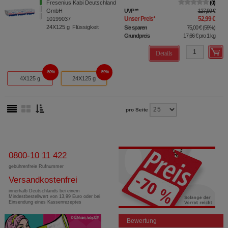
Fresenius Kabi Deutschland
0
GmbH
UVP
**
127,99 €
Unser Preis
*
52,99 €
10199037
24X125
g
Flüssigkeit
Sie sparen
75,00 €
(
59%
)
Grundpreis
17,66 €
pro 1 kg
Details
50%
59%
4X125 g
24X125 g
pro Seite
0800-10 11 422
gebührenfreie Rufnummer
Versandkostenfrei
innerhalb Deutschlands bei einem
Mindestbestellwert von 13,99 Euro oder bei
Einsendung eines Kassenrezeptes
Bewertung