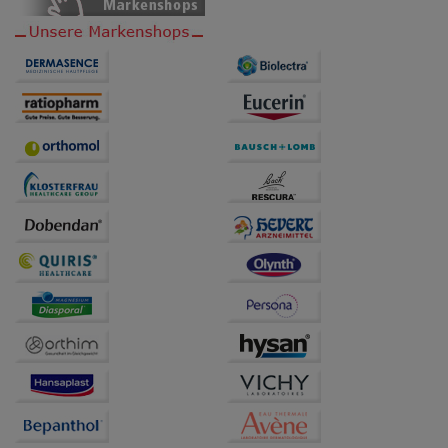
auch auf Ihre Bedürfnisse zugeschrittene Inhalte
anzuzeigen und unser Partnerprogramm zu
betreiben.
Statistik & Tracking:
Hierüber lassen sich
Informationen über die Art und Weise der Nutzung
unserer Website sammeln, mit deren Hilfe wir unsere
Website weiter für Sie optimieren können, den Inhalt
auf unserer Website aber auch die Werbung auf
Drittseiten möglichst relevant für Sie zu gestalten.
Bitte beachten Sie, dass Daten hierfür teilweise an
Dritte wie z.B. Google oder soziale Medien
übertragen werden.