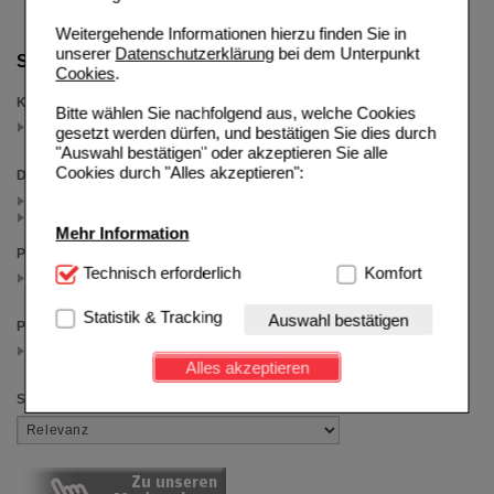
Weitergehende Informationen hierzu finden Sie in
unserer
Datenschutzerklärung
bei dem Unterpunkt
Suche verfeinern
Cookies
.
Kategorien
Bitte wählen Sie nachfolgend aus, welche Cookies
Ernährung
gesetzt werden dürfen, und bestätigen Sie dies durch
(auswahl entfernen)
"Auswahl bestätigen" oder akzeptieren Sie alle
Cookies durch "Alles akzeptieren":
Darreichungsform
Creme (1)
Flüssigkeit (5)
Mehr Information
Packungsgröße
Technisch Notwendig:
Technisch erforderlich
Hierbei handelt es sich um
Komfort
24X125 g
(auswahl entfernen)
Cookies, die für die Grundfunktionen unserer
Website notwendig sind (z.B. Navigation, Warenkorb,
Statistik & Tracking
Auswahl bestätigen
Preis
Kundenkonto), weshalb auf diese nicht verzichtet
2.50 - 74.99
werden kann.
(auswahl entfernen)
Alles akzeptieren
Komfort:
Diese Cookies werden genutzt um das
Sortieren nach
Einkaufserlebnis noch ansprechender zu gestalten,
beispielsweise für die Wiedererkennung des
Besuchers oder unsere Seite an bevorzugte
Verhaltensweisen (z.B. Spracheinstellung)
anzupassen. Komfort-Cookies ermöglichen es uns