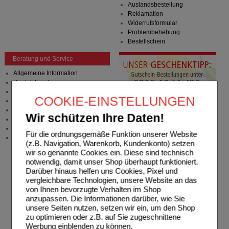
Auslandsbestellung
Reklamation
Widerrufsformular
Problembehebung
Bestellschein
Beratung und Service
Allgemeine Information
Produktberatung
Meldung Arzneimittelrisiken
COOKIE-EINSTELLUNGEN
Zuzahlungsfreie Arzneien
Angebote & Downloads
Wir schützen Ihre Daten!
Newsletter
Neukundenprämie
Für die ordnungsgemäße Funktion unserer Website
Stellenangebote
(z.B. Navigation, Warenkorb, Kundenkonto) setzen
wir so genannte Cookies ein. Diese sind technisch
notwendig, damit unser Shop überhaupt funktioniert.
Darüber hinaus helfen uns Cookies, Pixel und
vergleichbare Technologien, unsere Website an das
von Ihnen bevorzugte Verhalten im Shop
anzupassen. Die Informationen darüber, wie Sie
unsere Seiten nutzen, setzen wir ein, um den Shop
zu optimieren oder z.B. auf Sie zugeschnittene
Werbung einblenden zu können.