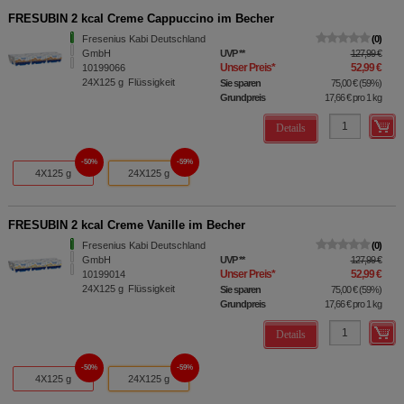
FRESUBIN 2 kcal Creme Cappuccino im Becher
Fresenius Kabi Deutschland
0
GmbH
UVP
**
127,99 €
Unser Preis
*
52,99 €
10199066
24X125
g
Flüssigkeit
Sie sparen
75,00 €
(
59%
)
Grundpreis
17,66 €
pro 1 kg
Details
50%
59%
4X125 g
24X125 g
FRESUBIN 2 kcal Creme Vanille im Becher
Fresenius Kabi Deutschland
0
GmbH
UVP
**
127,99 €
Unser Preis
*
52,99 €
10199014
24X125
g
Flüssigkeit
Sie sparen
75,00 €
(
59%
)
Grundpreis
17,66 €
pro 1 kg
Details
50%
59%
4X125 g
24X125 g