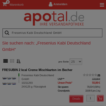
0
Anmelden
Warenkorb
Sie suchen nach:
„
Fresenius Kabi Deutschland
GmbH
“
pro Seite
FRESUBIN 2 kcal Creme Mischkarton im Becher
Fresenius Kabi Deutschland
0
GmbH
UVP
**
133,99 €
Unser Preis
*
55,99 €
10211293
24X125
g
Flüssigkeit
Sie sparen
78,00 €
(
58%
)
Grundpreis
18,66 €
pro 1 kg
Details