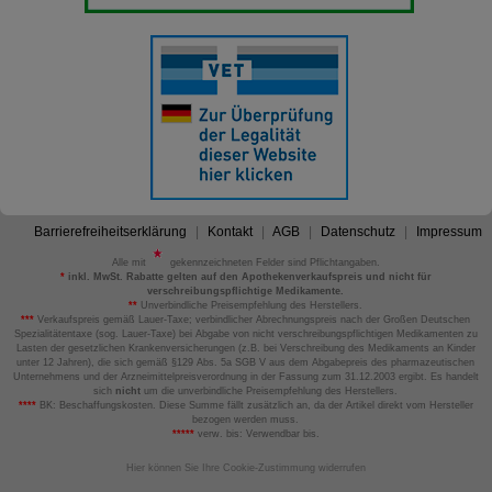
Barrierefreiheitserklärung
Kontakt
AGB
Datenschutz
Impressum
Alle mit
gekennzeichneten Felder sind Pflichtangaben.
*
inkl. MwSt. Rabatte gelten auf den Apothekenverkaufspreis und nicht für
verschreibungspflichtige Medikamente.
**
Unverbindliche Preisempfehlung des Herstellers.
***
Verkaufspreis gemäß Lauer-Taxe; verbindlicher Abrechnungspreis nach der Großen Deutschen
Spezialitätentaxe (sog. Lauer-Taxe) bei Abgabe von nicht verschreibungspflichtigen Medikamenten zu
Lasten der gesetzlichen Krankenversicherungen (z.B. bei Verschreibung des Medikaments an Kinder
unter 12 Jahren), die sich gemäß §129 Abs. 5a SGB V aus dem Abgabepreis des pharmazeutischen
Unternehmens und der Arzneimittelpreisverordnung in der Fassung zum 31.12.2003 ergibt. Es handelt
sich
nicht
um die unverbindliche Preisempfehlung des Herstellers.
****
BK: Beschaffungskosten. Diese Summe fällt zusätzlich an, da der Artikel direkt vom Hersteller
bezogen werden muss.
*****
verw. bis: Verwendbar bis.
Hier können Sie Ihre Cookie-Zustimmung widerrufen