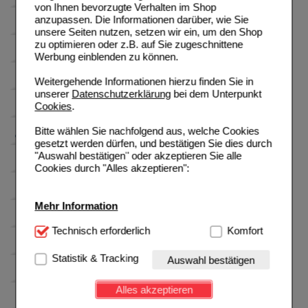
von Ihnen bevorzugte Verhalten im Shop
anzupassen. Die Informationen darüber, wie Sie
unsere Seiten nutzen, setzen wir ein, um den Shop
zu optimieren oder z.B. auf Sie zugeschnittene
Werbung einblenden zu können.
Weitergehende Informationen hierzu finden Sie in
unserer
Datenschutzerklärung
bei dem Unterpunkt
Cookies
.
Bitte wählen Sie nachfolgend aus, welche Cookies
gesetzt werden dürfen, und bestätigen Sie dies durch
"Auswahl bestätigen" oder akzeptieren Sie alle
Cookies durch "Alles akzeptieren":
Mehr Information
Technisch Notwendig:
Technisch erforderlich
Hierbei handelt es sich um
Komfort
Cookies, die für die Grundfunktionen unserer
Website notwendig sind (z.B. Navigation, Warenkorb,
Statistik & Tracking
Auswahl bestätigen
Kundenkonto), weshalb auf diese nicht verzichtet
werden kann.
Alles akzeptieren
Komfort:
Diese Cookies werden genutzt um das