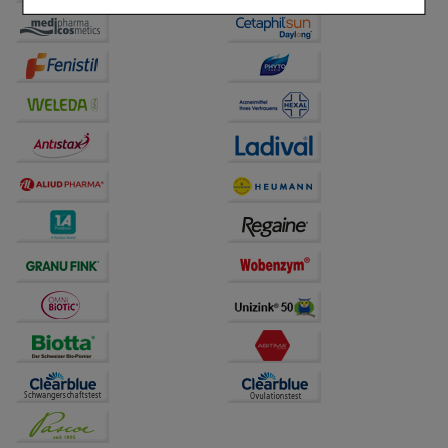
Einkaufserlebnis noch ansprechender zu gestalten,
beispielsweise für die Wiedererkennung des
Besuchers oder unsere Seite an bevorzugte
Verhaltensweisen (z.B. Spracheinstellung)
anzupassen. Komfort-Cookies ermöglichen es uns
auch auf Ihre Bedürfnisse zugeschrittene Inhalte
anzuzeigen und unser Partnerprogramm zu
betreiben.
Statistik & Tracking:
Hierüber lassen sich
Informationen über die Art und Weise der Nutzung
unserer Website sammeln, mit deren Hilfe wir unsere
Website weiter für Sie optimieren können, den Inhalt
auf unserer Website aber auch die Werbung auf
Drittseiten möglichst relevant für Sie zu gestalten.
Bitte beachten Sie, dass Daten hierfür teilweise an
Dritte wie z.B. Google oder soziale Medien
übertragen werden.