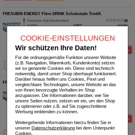
FRESUBIN ENERGY Fibre DRINK Schokolade Trinkfl.
Fresenius Kabi Deutschland
0
GmbH
UVP
**
147,99 €
Unser Preis
*
118,39 €
06698639
6X4X200
ml
Lösung
Sie sparen
29,60 €
(
20%
)
COOKIE-EINSTELLUNGEN
Grundpreis
24,66 €
pro 1 l
Wir schützen Ihre Daten!
Details
Für die ordnungsgemäße Funktion unserer Website
63%
20%
(z.B. Navigation, Warenkorb, Kundenkonto) setzen
4X200 ml
6X4X200 ml
wir so genannte Cookies ein. Diese sind technisch
notwendig, damit unser Shop überhaupt funktioniert.
Darüber hinaus helfen uns Cookies, Pixel und
FRESUBIN PROTEIN Energy DRINK Nuss Trinkflasche
vergleichbare Technologien, unsere Website an das
Fresenius Kabi Deutschland
0
von Ihnen bevorzugte Verhalten im Shop
GmbH
UVP
**
155,99 €
anzupassen. Die Informationen darüber, wie Sie
Unser Preis
*
124,79 €
06698757
unsere Seiten nutzen, setzen wir ein, um den Shop
6X4X200
ml
Lösung
Sie sparen
31,20 €
(
20%
)
zu optimieren oder z.B. auf Sie zugeschnittene
Grundpreis
25,99 €
pro 1 l
Werbung einblenden zu können.
Details
Weitergehende Informationen hierzu finden Sie in
unserer
Datenschutzerklärung
bei dem Unterpunkt
64%
20%
Cookies
.
4X200 ml
6X4X200 ml