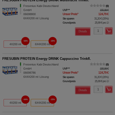
FRESUBIN PROTEIN Energy DRINK Multifrucht Trinkfl.
Fresenius Kabi Deutschland
0
GmbH
UVP
**
155,99 €
Unser Preis
*
124,79 €
06698800
6X4X200
ml
Lösung
Sie sparen
31,20 €
(
20%
)
Grundpreis
25,99 €
pro 1 l
Details
64%
20%
4X200 ml
6X4X200 ml
FRESUBIN PROTEIN Energy DRINK Cappuccino Trinkfl.
Fresenius Kabi Deutschland
0
GmbH
UVP
**
155,99 €
Unser Preis
*
124,79 €
06698786
6X4X200
ml
Lösung
Sie sparen
31,20 €
(
20%
)
Grundpreis
25,99 €
pro 1 l
Details
64%
20%
4X200 ml
6X4X200 ml