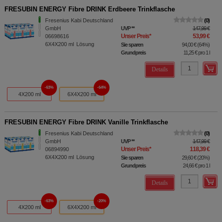
FRESUBIN ENERGY Fibre DRINK Erdbeere Trinkflasche
Fresenius Kabi Deutschland
0
GmbH
UVP
**
147,99 €
Unser Preis
*
53,99 €
06698616
6X4X200
ml
Lösung
Sie sparen
94,00 €
(
64%
)
Grundpreis
11,25 €
pro 1 l
Details
63%
64%
4X200 ml
6X4X200 ml
FRESUBIN ENERGY Fibre DRINK Vanille Trinkflasche
Fresenius Kabi Deutschland
0
GmbH
UVP
**
147,99 €
Unser Preis
*
118,39 €
06894990
6X4X200
ml
Lösung
Sie sparen
29,60 €
(
20%
)
Grundpreis
24,66 €
pro 1 l
Details
63%
20%
4X200 ml
6X4X200 ml