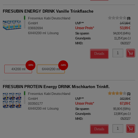
FRESUBIN ENERGY DRINK Vanille Trinkflasche
Fresenius Kabi Deutschland
0
GmbH
UVP
**
147,99 €
Unser Preis
*
53,99 €
03692694
6X4X200
ml
Lösung
Sie sparen
94,00 €
(
64%
)
Grundpreis
11,25 €
pro 1 l
MHD:
06/2027
Details
63%
64%
4X200 ml
6X4X200 ml
FRESUBIN PROTEIN Energy DRINK Mischkarton Trinkfl.
Fresenius Kabi Deutschland
1
GmbH
UVP
**
162,99 €
Unser Preis
*
67,09 €
00350177
6X4X200
ml
Lösung
Sie sparen
95,90 €
(
59%
)
Grundpreis
13,98 €
pro 1 l
MHD:
05/2027
Details