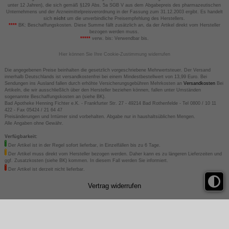
unter 12 Jahren), die sich gemäß §129 Abs. 5a SGB V aus dem Abgabepreis des pharmazeutischen
Unternehmens und der Arzneimittelpreisverordnung in der Fassung zum 31.12.2003 ergibt. Es handelt
sich
nicht
um die unverbindliche Preisempfehlung des Herstellers.
****
BK: Beschaffungskosten. Diese Summe fällt zusätzlich an, da der Artikel direkt vom Hersteller
bezogen werden muss.
*****
verw. bis: Verwendbar bis.
Hier können Sie Ihre Cookie-Zustimmung widerrufen
Die angegebenen Preise beinhalten die gesetzlich vorgeschriebene Mehrwertsteuer. Der Versand
innerhalb Deutschlands ist versandkostenfrei bei einem Mindestbestellwert von 13,99 Euro. Bei
Sendungen ins Ausland fallen durch erhöhte Versicherungsgebühren Mehrkosten an
Versandkosten
Bei
Artikeln, die wir ausschließlich über den Hersteller beziehen können, fallen unter Umständen
sogenannte Beschaffungskosten an (siehe BK).
Bad Apotheke Henning Fichter e.K. - Frankfurter Str. 27 - 49214 Bad Rothenfelde - Tel 0800 / 10 11
422 - Fax 05424 / 21 64 47
Preisänderungen und Irrtümer sind vorbehalten. Abgabe nur in haushaltsüblichen Mengen.
Alle Angaben ohne Gewähr.
Verfügbarkeit:
Der Artikel ist in der Regel sofort lieferbar, in Einzelfällen bis zu 6 Tage.
Der Artikel muss direkt vom Hersteller bezogen werden. Daher kann es zu längeren Lieferzeiten und
ggf. Zusatzkosten (siehe BK) kommen. In diesem Fall werden Sie informiert.
Der Artikel ist derzeit nicht lieferbar.
Vertrag widerrufen