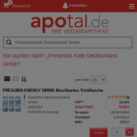
0
Anmelden
Warenkorb
Sie suchen nach:
„
Fresenius Kabi Deutschland
GmbH
“
pro Seite
FRESUBIN ENERGY DRINK Mischkarton Trinkflasche
Fresenius Kabi Deutschland
1
GmbH
UVP
**
154,99 €
Unser Preis
*
53,99 €
06091564
6X4X200
ml
Lösung
Sie sparen
101,00 €
(
65%
)
Grundpreis
11,25 €
pro 1 l
MHD:
06/2027
Details