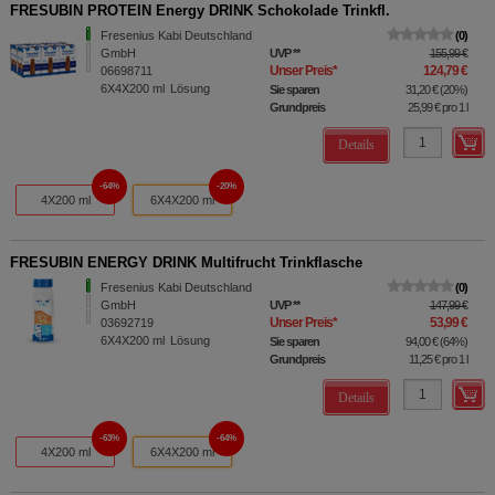
FRESUBIN PROTEIN Energy DRINK Schokolade Trinkfl.
Fresenius Kabi Deutschland
0
GmbH
UVP
**
155,99 €
Unser Preis
*
124,79 €
06698711
6X4X200
ml
Lösung
Sie sparen
31,20 €
(
20%
)
Grundpreis
25,99 €
pro 1 l
Details
64%
20%
4X200 ml
6X4X200 ml
FRESUBIN ENERGY DRINK Multifrucht Trinkflasche
Fresenius Kabi Deutschland
0
GmbH
UVP
**
147,99 €
Unser Preis
*
53,99 €
03692719
6X4X200
ml
Lösung
Sie sparen
94,00 €
(
64%
)
Grundpreis
11,25 €
pro 1 l
Details
63%
64%
4X200 ml
6X4X200 ml