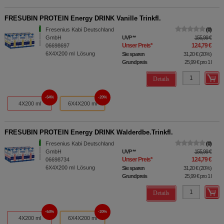
FRESUBIN PROTEIN Energy DRINK Vanille Trinkfl.
Fresenius Kabi Deutschland
0
GmbH
UVP
**
155,99 €
Unser Preis
*
124,79 €
06698697
6X4X200
ml
Lösung
Sie sparen
31,20 €
(
20%
)
Grundpreis
25,99 €
pro 1 l
Details
64%
20%
4X200 ml
6X4X200 ml
FRESUBIN PROTEIN Energy DRINK Walderdbe.Trinkfl.
Fresenius Kabi Deutschland
0
GmbH
UVP
**
155,99 €
Unser Preis
*
124,79 €
06698734
6X4X200
ml
Lösung
Sie sparen
31,20 €
(
20%
)
Grundpreis
25,99 €
pro 1 l
Details
64%
20%
4X200 ml
6X4X200 ml