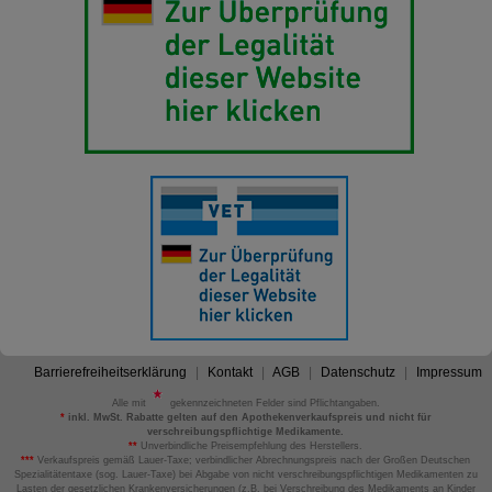
Barrierefreiheitserklärung
Kontakt
AGB
Datenschutz
Impressum
Alle mit
gekennzeichneten Felder sind Pflichtangaben.
*
inkl. MwSt. Rabatte gelten auf den Apothekenverkaufspreis und nicht für
verschreibungspflichtige Medikamente.
**
Unverbindliche Preisempfehlung des Herstellers.
***
Verkaufspreis gemäß Lauer-Taxe; verbindlicher Abrechnungspreis nach der Großen Deutschen
Spezialitätentaxe (sog. Lauer-Taxe) bei Abgabe von nicht verschreibungspflichtigen Medikamenten zu
Lasten der gesetzlichen Krankenversicherungen (z.B. bei Verschreibung des Medikaments an Kinder