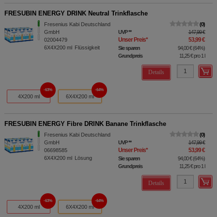
FRESUBIN ENERGY DRINK Neutral Trinkflasche
Fresenius Kabi Deutschland
0
GmbH
UVP
**
147,99 €
Unser Preis
*
53,99 €
02004479
6X4X200
ml
Flüssigkeit
Sie sparen
94,00 €
(
64%
)
Grundpreis
11,25 €
pro 1 l
Details
63%
64%
4X200 ml
6X4X200 ml
FRESUBIN ENERGY Fibre DRINK Banane Trinkflasche
Fresenius Kabi Deutschland
0
GmbH
UVP
**
147,99 €
Unser Preis
*
53,99 €
06698585
6X4X200
ml
Lösung
Sie sparen
94,00 €
(
64%
)
Grundpreis
11,25 €
pro 1 l
Details
63%
64%
4X200 ml
6X4X200 ml