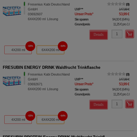
Fresenius Kabi Deutschland
0
GmbH
UVP
**
147,99 €
Unser Preis
*
53,99 €
03692607
6X4X200
ml
Lösung
Sie sparen
94,00 €
(
64%
)
Grundpreis
11,25 €
pro 1 l
Details
63%
64%
4X200 ml
6X4X200 ml
FRESUBIN ENERGY DRINK Waldfrucht Trinkflasche
Fresenius Kabi Deutschland
0
GmbH
UVP
**
147,99 €
Unser Preis
*
53,99 €
03692671
6X4X200
ml
Lösung
Sie sparen
94,00 €
(
64%
)
Grundpreis
11,25 €
pro 1 l
Details
63%
64%
4X200 ml
6X4X200 ml