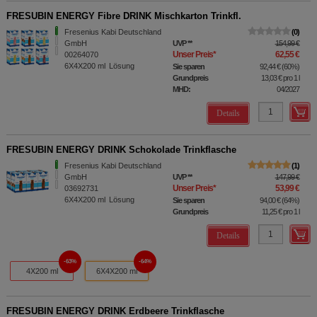
FRESUBIN ENERGY Fibre DRINK Mischkarton Trinkfl.
Fresenius Kabi Deutschland
0
GmbH
UVP
**
154,99 €
Unser Preis
*
62,55 €
00264070
6X4X200
ml
Lösung
Sie sparen
92,44 €
(
60%
)
Grundpreis
13,03 €
pro 1 l
MHD:
04/2027
Details
FRESUBIN ENERGY DRINK Schokolade Trinkflasche
Fresenius Kabi Deutschland
1
GmbH
UVP
**
147,99 €
Unser Preis
*
53,99 €
03692731
6X4X200
ml
Lösung
Sie sparen
94,00 €
(
64%
)
Grundpreis
11,25 €
pro 1 l
Details
63%
64%
4X200 ml
6X4X200 ml
FRESUBIN ENERGY DRINK Erdbeere Trinkflasche