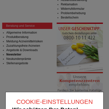
Auslandsbestellung
Reklamation
Widerrufsformular
Problembehebung
Bestellschein
Beratung und Service
Allgemeine Information
Produktberatung
Meldung Arzneimittelrisiken
Zuzahlungsfreie Arzneien
Angebote & Downloads
Newsletter
Neukundenprämie
Stellenangebote
COOKIE-EINSTELLUNGEN