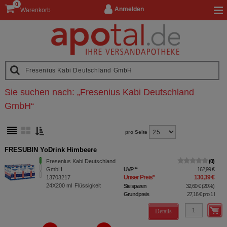
0
Anmelden
Warenkorb
Sie suchen nach:
„
Fresenius Kabi Deutschland
GmbH
“
pro Seite
FRESUBIN YoDrink Himbeere
Fresenius Kabi Deutschland
0
GmbH
UVP
**
162,99 €
Unser Preis
*
130,39 €
13703217
24X200
ml
Flüssigkeit
Sie sparen
32,60 €
(
20%
)
Grundpreis
27,16 €
pro 1 l
Details