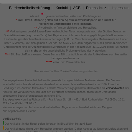
Barrierefreiheitserklärung
Kontakt
AGB
Datenschutz
Impressum
Alle mit
gekennzeichneten Felder sind Pflichtangaben.
*
inkl. MwSt. Rabatte gelten auf den Apothekenverkaufspreis und nicht für
verschreibungspflichtige Medikamente.
**
Unverbindliche Preisempfehlung des Herstellers.
***
Verkaufspreis gemäß Lauer-Taxe; verbindlicher Abrechnungspreis nach der Großen Deutschen
Spezialitätentaxe (sog. Lauer-Taxe) bei Abgabe von nicht verschreibungspflichtigen Medikamenten zu
Lasten der gesetzlichen Krankenversicherungen (z.B. bei Verschreibung des Medikaments an Kinder
unter 12 Jahren), die sich gemäß §129 Abs. 5a SGB V aus dem Abgabepreis des pharmazeutischen
Unternehmens und der Arzneimittelpreisverordnung in der Fassung zum 31.12.2003 ergibt. Es handelt
sich
nicht
um die unverbindliche Preisempfehlung des Herstellers.
****
BK: Beschaffungskosten. Diese Summe fällt zusätzlich an, da der Artikel direkt vom Hersteller
bezogen werden muss.
*****
verw. bis: Verwendbar bis.
Hier können Sie Ihre Cookie-Zustimmung widerrufen
Die angegebenen Preise beinhalten die gesetzlich vorgeschriebene Mehrwertsteuer. Der Versand
innerhalb Deutschlands ist versandkostenfrei bei einem Mindestbestellwert von 13,99 Euro. Bei
Sendungen ins Ausland fallen durch erhöhte Versicherungsgebühren Mehrkosten an
Versandkosten
Bei
Artikeln, die wir ausschließlich über den Hersteller beziehen können, fallen unter Umständen
sogenannte Beschaffungskosten an (siehe BK).
Bad Apotheke Henning Fichter e.K. - Frankfurter Str. 27 - 49214 Bad Rothenfelde - Tel 0800 / 10 11
422 - Fax 05424 / 21 64 47
Preisänderungen und Irrtümer sind vorbehalten. Abgabe nur in haushaltsüblichen Mengen.
Alle Angaben ohne Gewähr.
Verfügbarkeit:
Der Artikel ist in der Regel sofort lieferbar, in Einzelfällen bis zu 6 Tage.
Der Artikel muss direkt vom Hersteller bezogen werden. Daher kann es zu längeren Lieferzeiten und