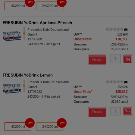
20%
20%
4X200 ml
24X200 ml
FRESUBIN YoDrink Aprikose-Pfirsich
Fresenius Kabi Deutschland
0
GmbH
UVP
**
162,99 €
Unser Preis
*
130,39 €
13703200
24X200
ml
Flüssigkeit
Sie sparen
32,60 €
(
20%
)
Grundpreis
27,16 €
pro 1 l
Details
FRESUBIN YoDrink Lemon
Fresenius Kabi Deutschland
0
GmbH
UVP
**
162,99 €
Unser Preis
*
130,39 €
13703223
24X200
ml
Flüssigkeit
Sie sparen
32,60 €
(
20%
)
Grundpreis
27,16 €
pro 1 l
Details
20%
20%
4X200 ml
24X200 ml