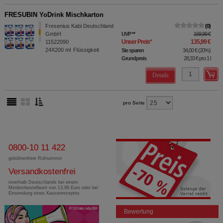
FRESUBIN YoDrink Mischkarton
Fresenius Kabi Deutschland
0
GmbH
UVP
**
169,99 €
Unser Preis
*
135,99 €
11522090
24X200
ml
Flüssigkeit
Sie sparen
34,00 €
(
20%
)
Grundpreis
28,33 €
pro 1 l
Details
pro Seite
0800-10 11 422
gebührenfreie Rufnummer
Versandkostenfrei
innerhalb Deutschlands bei einem
Mindestbestellwert von 13,99 Euro oder bei
Einsendung eines Kassenrezeptes
Bewertung