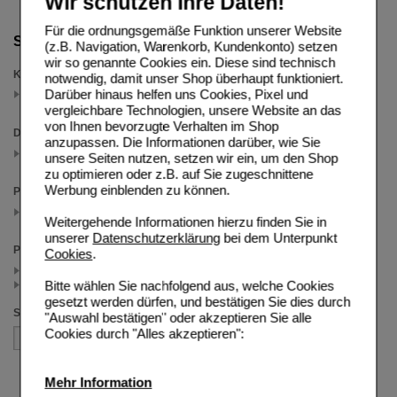
Wir schützen Ihre Daten!
Für die ordnungsgemäße Funktion unserer Website
Suche verfeinern
(z.B. Navigation, Warenkorb, Kundenkonto) setzen
wir so genannte Cookies ein. Diese sind technisch
Kategorien
notwendig, damit unser Shop überhaupt funktioniert.
Darüber hinaus helfen uns Cookies, Pixel und
Aufbaupräparate
(auswahl entfernen)
vergleichbare Technologien, unsere Website an das
von Ihnen bevorzugte Verhalten im Shop
Darreichungsform
anzupassen. Die Informationen darüber, wie Sie
Flüssigkeit
unsere Seiten nutzen, setzen wir ein, um den Shop
(auswahl entfernen)
zu optimieren oder z.B. auf Sie zugeschnittene
Werbung einblenden zu können.
Packungsgröße
24X200 ml
Weitergehende Informationen hierzu finden Sie in
(auswahl entfernen)
unserer
Datenschutzerklärung
bei dem Unterpunkt
Preis
Cookies
.
< 132.50 (3)
Bitte wählen Sie nachfolgend aus, welche Cookies
>= 132.50 (1)
gesetzt werden dürfen, und bestätigen Sie dies durch
Sortieren nach
"Auswahl bestätigen" oder akzeptieren Sie alle
Cookies durch "Alles akzeptieren":
Mehr Information