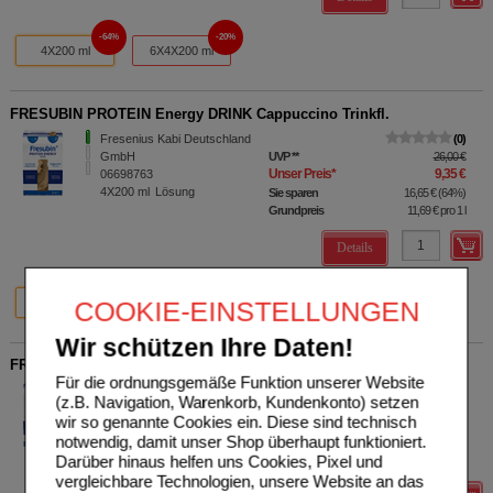
64%
20%
4X200 ml
6X4X200 ml
FRESUBIN PROTEIN Energy DRINK Cappuccino Trinkfl.
Fresenius Kabi Deutschland
0
GmbH
UVP
**
26,00 €
Unser Preis
*
9,35 €
06698763
4X200
ml
Lösung
Sie sparen
16,65 €
(
64%
)
Grundpreis
11,69 €
pro 1 l
Details
64%
20%
4X200 ml
6X4X200 ml
COOKIE-EINSTELLUNGEN
Wir schützen Ihre Daten!
FRESUBIN PROTEIN Energy DRINK Schokolade Trinkfl.
Für die ordnungsgemäße Funktion unserer Website
Fresenius Kabi Deutschland
0
(z.B. Navigation, Warenkorb, Kundenkonto) setzen
GmbH
UVP
**
26,00 €
wir so genannte Cookies ein. Diese sind technisch
Unser Preis
*
9,35 €
06698705
notwendig, damit unser Shop überhaupt funktioniert.
4X200
ml
Lösung
Sie sparen
16,65 €
(
64%
)
Darüber hinaus helfen uns Cookies, Pixel und
Grundpreis
11,69 €
pro 1 l
vergleichbare Technologien, unsere Website an das