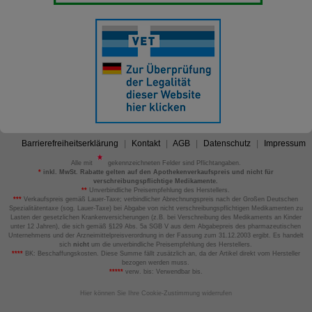
Barrierefreiheitserklärung
Kontakt
AGB
Datenschutz
Impressum
Alle mit
gekennzeichneten Felder sind Pflichtangaben.
*
inkl. MwSt. Rabatte gelten auf den Apothekenverkaufspreis und nicht für
verschreibungspflichtige Medikamente.
**
Unverbindliche Preisempfehlung des Herstellers.
***
Verkaufspreis gemäß Lauer-Taxe; verbindlicher Abrechnungspreis nach der Großen Deutschen
Spezialitätentaxe (sog. Lauer-Taxe) bei Abgabe von nicht verschreibungspflichtigen Medikamenten zu
Lasten der gesetzlichen Krankenversicherungen (z.B. bei Verschreibung des Medikaments an Kinder
unter 12 Jahren), die sich gemäß §129 Abs. 5a SGB V aus dem Abgabepreis des pharmazeutischen
Unternehmens und der Arzneimittelpreisverordnung in der Fassung zum 31.12.2003 ergibt. Es handelt
sich
nicht
um die unverbindliche Preisempfehlung des Herstellers.
****
BK: Beschaffungskosten. Diese Summe fällt zusätzlich an, da der Artikel direkt vom Hersteller
bezogen werden muss.
*****
verw. bis: Verwendbar bis.
Hier können Sie Ihre Cookie-Zustimmung widerrufen