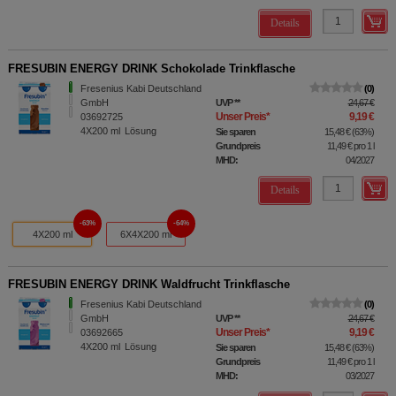
Details
FRESUBIN ENERGY DRINK Schokolade Trinkflasche
Fresenius Kabi Deutschland
0
GmbH
UVP
**
24,67 €
Unser Preis
*
9,19 €
03692725
4X200
ml
Lösung
Sie sparen
15,48 €
(
63%
)
Grundpreis
11,49 €
pro 1 l
MHD:
04/2027
Details
63%
64%
4X200 ml
6X4X200 ml
FRESUBIN ENERGY DRINK Waldfrucht Trinkflasche
Fresenius Kabi Deutschland
0
GmbH
UVP
**
24,67 €
Unser Preis
*
9,19 €
03692665
4X200
ml
Lösung
Sie sparen
15,48 €
(
63%
)
Grundpreis
11,49 €
pro 1 l
MHD:
03/2027