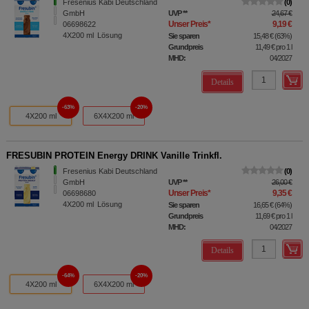
Fresenius Kabi Deutschland
0
GmbH
UVP
**
24,67 €
Unser Preis
*
9,19 €
06698622
4X200
ml
Lösung
Sie sparen
15,48 €
(
63%
)
Grundpreis
11,49 €
pro 1 l
MHD:
04/2027
Details
63%
20%
4X200 ml
6X4X200 ml
FRESUBIN PROTEIN Energy DRINK Vanille Trinkfl.
Fresenius Kabi Deutschland
0
GmbH
UVP
**
26,00 €
Unser Preis
*
9,35 €
06698680
4X200
ml
Lösung
Sie sparen
16,65 €
(
64%
)
Grundpreis
11,69 €
pro 1 l
MHD:
04/2027
Details
64%
20%
4X200 ml
6X4X200 ml