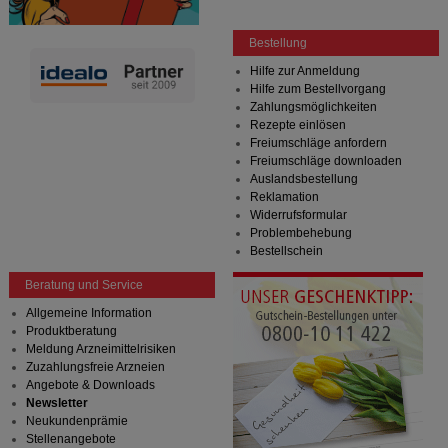
Bestellung
Hilfe zur Anmeldung
Hilfe zum Bestellvorgang
Zahlungsmöglichkeiten
Rezepte einlösen
Freiumschläge anfordern
Freiumschläge downloaden
Auslandsbestellung
Reklamation
Widerrufsformular
Problembehebung
Bestellschein
Beratung und Service
Allgemeine Information
Produktberatung
Meldung Arzneimittelrisiken
Zuzahlungsfreie Arzneien
Angebote & Downloads
Newsletter
Neukundenprämie
Stellenangebote