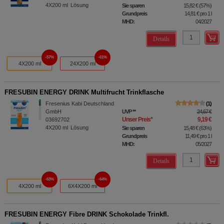
4X200
ml
Lösung
Sie sparen
15,82 €
(
57%
)
Grundpreis
14,81 €
pro 1 l
MHD:
04/2027
Details
57%
61%
4X200 ml
24X200 ml
FRESUBIN ENERGY DRINK Multifrucht Trinkflasche
Fresenius Kabi Deutschland
1
GmbH
UVP
**
24,67 €
Unser Preis
*
9,19 €
03692702
4X200
ml
Lösung
Sie sparen
15,48 €
(
63%
)
Grundpreis
11,49 €
pro 1 l
MHD:
05/2027
Details
63%
64%
4X200 ml
6X4X200 ml
FRESUBIN ENERGY Fibre DRINK Schokolade Trinkfl.