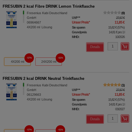
FRESUBIN 2 kcal Fibre DRINK Lemon Trinkflasche
Fresenius Kabi Deutschland
0
GmbH
UVP
**
27,67 €
Unser Preis
*
11,85 €
06964667
4X200
ml
Lösung
Sie sparen
15,82 €
(
57%
)
Grundpreis
14,81 €
pro 1 l
MHD:
10/2026
Details
57%
61%
4X200 ml
24X200 ml
FRESUBIN 2 kcal DRINK Neutral Trinkflasche
Fresenius Kabi Deutschland
1
GmbH
UVP
**
27,67 €
Unser Preis
*
11,85 €
06129663
4X200
ml
Lösung
Sie sparen
15,82 €
(
57%
)
Grundpreis
14,81 €
pro 1 l
MHD:
03/2027
Details
57%
61%