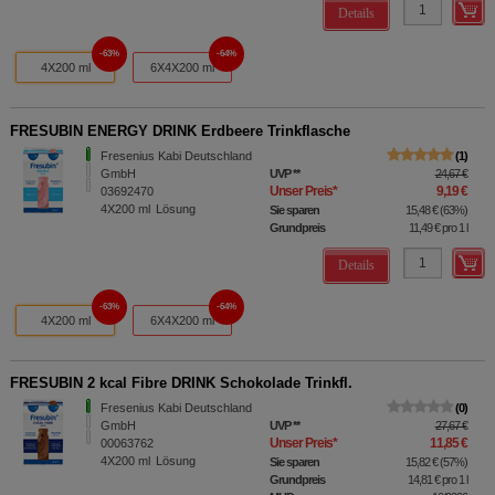
Details
63%
64%
4X200 ml
6X4X200 ml
FRESUBIN ENERGY DRINK Erdbeere Trinkflasche
Fresenius Kabi Deutschland
1
GmbH
UVP
**
24,67 €
Unser Preis
*
9,19 €
03692470
4X200
ml
Lösung
Sie sparen
15,48 €
(
63%
)
Grundpreis
11,49 €
pro 1 l
Details
63%
64%
4X200 ml
6X4X200 ml
FRESUBIN 2 kcal Fibre DRINK Schokolade Trinkfl.
Fresenius Kabi Deutschland
0
GmbH
UVP
**
27,67 €
Unser Preis
*
11,85 €
00063762
4X200
ml
Lösung
Sie sparen
15,82 €
(
57%
)
Grundpreis
14,81 €
pro 1 l