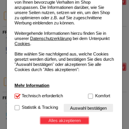
Details
von Ihnen bevorzugte Verhalten im Shop
anzupassen. Die Informationen darüber, wie Sie
unsere Seiten nutzen, setzen wir ein, um den Shop
64%
20%
4X200 ml
6X4X200 ml
zu optimieren oder z.B. auf Sie zugeschnittene
Werbung einblenden zu können.
FRESUBIN PROTEIN Energy DRINK Multifrucht Trinkfl.
Weitergehende Informationen hierzu finden Sie in
unserer
Datenschutzerklärung
bei dem Unterpunkt
Fresenius Kabi Deutschland
0
Cookies
.
GmbH
UVP
**
26,00 €
Unser Preis
*
9,35 €
06698792
4X200
ml
Lösung
Sie sparen
16,65 €
(
64%
)
Bitte wählen Sie nachfolgend aus, welche Cookies
Grundpreis
11,69 €
pro 1 l
gesetzt werden dürfen, und bestätigen Sie dies durch
"Auswahl bestätigen" oder akzeptieren Sie alle
Details
Cookies durch "Alles akzeptieren":
64%
20%
4X200 ml
6X4X200 ml
Mehr Information
Technisch Notwendig:
Technisch erforderlich
Hierbei handelt es sich um
Komfort
FRESUBIN ENERGY Fibre DRINK Karamell Trinkflasche
Cookies, die für die Grundfunktionen unserer
Fresenius Kabi Deutschland
0
Website notwendig sind (z.B. Navigation, Warenkorb,
Statistik & Tracking
Auswahl bestätigen
GmbH
UVP
**
24,67 €
Kundenkonto), weshalb auf diese nicht verzichtet
Unser Preis
*
9,19 €
00063733
werden kann.
4X200
ml
Lösung
Sie sparen
15,48 €
(
63%
)
Alles akzeptieren
Grundpreis
11,49 €
pro 1 l
Komfort:
Diese Cookies werden genutzt um das
MHD:
04/2027