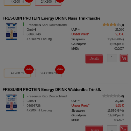
4X200 ml
24X200 ml
FRESUBIN PROTEIN Energy DRINK Nuss Trinkflasche
Fresenius Kabi Deutschland
1
GmbH
UVP
**
26,00 €
Unser Preis
*
9,35 €
06698740
4X200
ml
Lösung
Sie sparen
16,65 €
(
64%
)
Grundpreis
11,69 €
pro 1 l
MHD:
02/2027
Details
64%
20%
4X200 ml
6X4X200 ml
FRESUBIN PROTEIN Energy DRINK Walderdbe.Trinkfl.
Fresenius Kabi Deutschland
0
GmbH
UVP
**
26,00 €
Unser Preis
*
9,35 €
06698728
4X200
ml
Lösung
Sie sparen
16,65 €
(
64%
)
Grundpreis
11,69 €
pro 1 l
MHD:
03/2027
Details