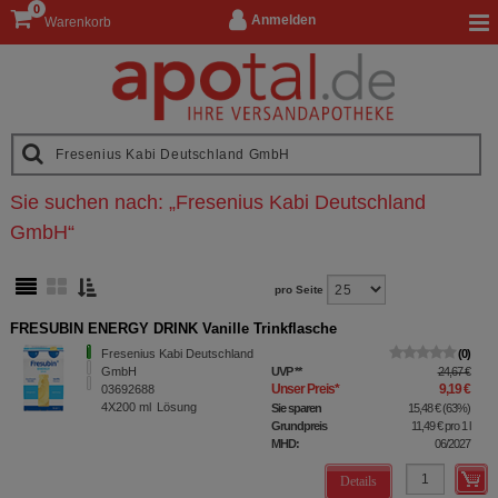
0
Anmelden
Warenkorb
Sie suchen nach:
„
Fresenius Kabi Deutschland
GmbH
“
pro Seite
FRESUBIN ENERGY DRINK Vanille Trinkflasche
Fresenius Kabi Deutschland
0
GmbH
UVP
**
24,67 €
Unser Preis
*
9,19 €
03692688
4X200
ml
Lösung
Sie sparen
15,48 €
(
63%
)
Grundpreis
11,49 €
pro 1 l
MHD:
06/2027
Details