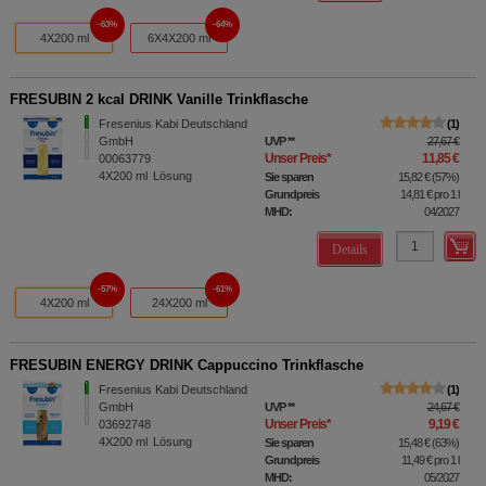
63%
64%
4X200 ml
6X4X200 ml
FRESUBIN 2 kcal DRINK Vanille Trinkflasche
Fresenius Kabi Deutschland
1
GmbH
UVP
**
27,67 €
Unser Preis
*
11,85 €
00063779
4X200
ml
Lösung
Sie sparen
15,82 €
(
57%
)
Grundpreis
14,81 €
pro 1 l
MHD:
04/2027
Details
57%
61%
4X200 ml
24X200 ml
FRESUBIN ENERGY DRINK Cappuccino Trinkflasche
Fresenius Kabi Deutschland
1
GmbH
UVP
**
24,67 €
Unser Preis
*
9,19 €
03692748
4X200
ml
Lösung
Sie sparen
15,48 €
(
63%
)
Grundpreis
11,49 €
pro 1 l
MHD:
05/2027