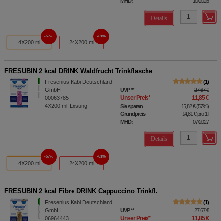
MHD:
10/2026
Details
57%
61%
4X200 ml
24X200 ml
FRESUBIN 2 kcal DRINK Waldfrucht Trinkflasche
Fresenius Kabi Deutschland
1
GmbH
UVP
**
27,67 €
Unser Preis
*
11,85 €
00063785
4X200
ml
Lösung
Sie sparen
15,82 €
(
57%
)
Grundpreis
14,81 €
pro 1 l
MHD:
07/2027
Details
57%
61%
4X200 ml
24X200 ml
FRESUBIN 2 kcal Fibre DRINK Cappuccino Trinkfl.
Fresenius Kabi Deutschland
1
GmbH
UVP
**
27,67 €
Unser Preis
*
11,85 €
06964443