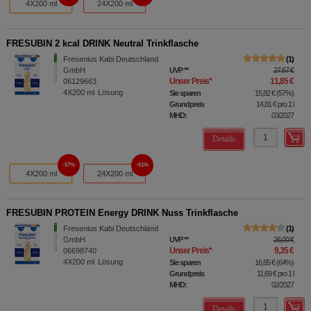
4X200 ml
24X200 ml
FRESUBIN 2 kcal DRINK Neutral Trinkflasche
Fresenius Kabi Deutschland
1
GmbH
UVP
**
27,67 €
Unser Preis
*
11,85 €
06129663
4X200
ml
Lösung
Sie sparen
15,82 €
(
57%
)
Grundpreis
14,81 €
pro 1 l
MHD:
03/2027
Details
57%
61%
4X200 ml
24X200 ml
FRESUBIN PROTEIN Energy DRINK Nuss Trinkflasche
Fresenius Kabi Deutschland
1
GmbH
UVP
**
26,00 €
Unser Preis
*
9,35 €
06698740
4X200
ml
Lösung
Sie sparen
16,65 €
(
64%
)
Grundpreis
11,69 €
pro 1 l
MHD:
02/2027
Details