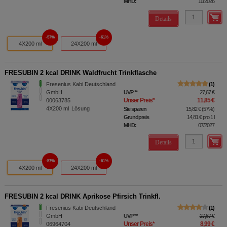
MHD:
10/2026
Details
57%
61%
4X200 ml
24X200 ml
FRESUBIN 2 kcal DRINK Waldfrucht Trinkflasche
Fresenius Kabi Deutschland
1
GmbH
UVP
**
27,67 €
Unser Preis
*
11,85 €
00063785
4X200
ml
Lösung
Sie sparen
15,82 €
(
57%
)
Grundpreis
14,81 €
pro 1 l
MHD:
07/2027
Details
57%
61%
4X200 ml
24X200 ml
FRESUBIN 2 kcal DRINK Aprikose Pfirsich Trinkfl.
Fresenius Kabi Deutschland
1
GmbH
UVP
**
27,67 €
Unser Preis
*
8,99 €
06964704