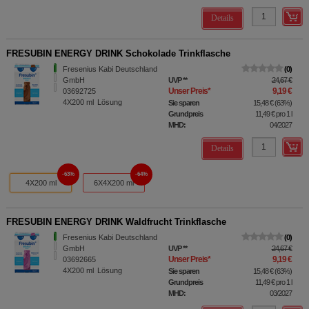
Details
FRESUBIN ENERGY DRINK Schokolade Trinkflasche
Fresenius Kabi Deutschland
0
GmbH
UVP
**
24,67 €
Unser Preis
*
9,19 €
03692725
4X200
ml
Lösung
Sie sparen
15,48 €
(
63%
)
Grundpreis
11,49 €
pro 1 l
MHD:
04/2027
Details
63%
64%
4X200 ml
6X4X200 ml
FRESUBIN ENERGY DRINK Waldfrucht Trinkflasche
Fresenius Kabi Deutschland
0
GmbH
UVP
**
24,67 €
Unser Preis
*
9,19 €
03692665
4X200
ml
Lösung
Sie sparen
15,48 €
(
63%
)
Grundpreis
11,49 €
pro 1 l
MHD:
03/2027