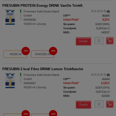
FRESUBIN PROTEIN Energy DRINK Vanille Trinkfl.
Fresenius Kabi Deutschland
0
GmbH
UVP
**
26,00 €
Unser Preis
*
9,35 €
06698680
4X200
ml
Lösung
Sie sparen
16,65 €
(
64%
)
Grundpreis
11,69 €
pro 1 l
MHD:
04/2027
Details
64%
20%
4X200 ml
6X4X200 ml
FRESUBIN 2 kcal Fibre DRINK Lemon Trinkflasche
Fresenius Kabi Deutschland
0
GmbH
UVP
**
27,67 €
Unser Preis
*
11,85 €
06964667
4X200
ml
Lösung
Sie sparen
15,82 €
(
57%
)
Grundpreis
14,81 €
pro 1 l
MHD:
10/2026
Details
57%
61%