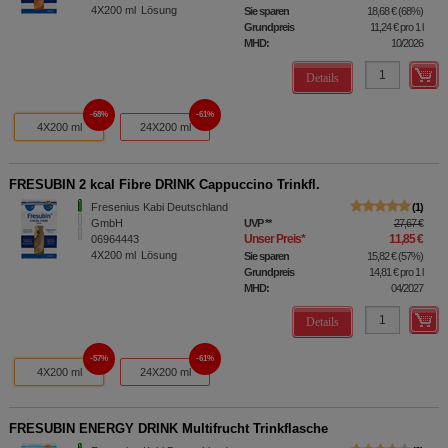
4X200
ml
Lösung
Sie sparen
18,68 €
(
68%
)
Grundpreis
11,24 €
pro 1 l
MHD:
10/2026
Details
68%
61%
4X200 ml
24X200 ml
FRESUBIN 2 kcal Fibre DRINK Cappuccino Trinkfl.
Fresenius Kabi Deutschland
1
GmbH
UVP
**
27,67 €
Unser Preis
*
11,85 €
06964443
4X200
ml
Lösung
Sie sparen
15,82 €
(
57%
)
Grundpreis
14,81 €
pro 1 l
MHD:
04/2027
Details
57%
61%
4X200 ml
24X200 ml
FRESUBIN ENERGY DRINK Multifrucht Trinkflasche