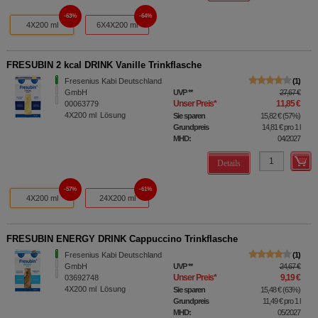
63%
64%
4X200 ml
6X4X200 ml
FRESUBIN 2 kcal DRINK Vanille Trinkflasche
Fresenius Kabi Deutschland
1
GmbH
UVP
**
27,67 €
Unser Preis
*
11,85 €
00063779
4X200
ml
Lösung
Sie sparen
15,82 €
(
57%
)
Grundpreis
14,81 €
pro 1 l
MHD:
04/2027
Details
57%
61%
4X200 ml
24X200 ml
FRESUBIN ENERGY DRINK Cappuccino Trinkflasche
Fresenius Kabi Deutschland
1
GmbH
UVP
**
24,67 €
Unser Preis
*
9,19 €
03692748
4X200
ml
Lösung
Sie sparen
15,48 €
(
63%
)
Grundpreis
11,49 €
pro 1 l
MHD:
05/2027