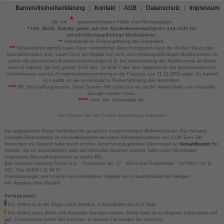
Barrierefreiheitserklärung
Kontakt
AGB
Datenschutz
Impressum
Alle mit
gekennzeichneten Felder sind Pflichtangaben.
*
inkl. MwSt. Rabatte gelten auf den Apothekenverkaufspreis und nicht für
verschreibungspflichtige Medikamente.
**
Unverbindliche Preisempfehlung des Herstellers.
***
Verkaufspreis gemäß Lauer-Taxe; verbindlicher Abrechnungspreis nach der Großen Deutschen
Spezialitätentaxe (sog. Lauer-Taxe) bei Abgabe von nicht verschreibungspflichtigen Medikamenten zu
Lasten der gesetzlichen Krankenversicherungen (z.B. bei Verschreibung des Medikaments an Kinder
unter 12 Jahren), die sich gemäß §129 Abs. 5a SGB V aus dem Abgabepreis des pharmazeutischen
Unternehmens und der Arzneimittelpreisverordnung in der Fassung zum 31.12.2003 ergibt. Es handelt
sich
nicht
um die unverbindliche Preisempfehlung des Herstellers.
****
BK: Beschaffungskosten. Diese Summe fällt zusätzlich an, da der Artikel direkt vom Hersteller
bezogen werden muss.
*****
verw. bis: Verwendbar bis.
Hier können Sie Ihre Cookie-Zustimmung widerrufen
Die angegebenen Preise beinhalten die gesetzlich vorgeschriebene Mehrwertsteuer. Der Versand
innerhalb Deutschlands ist versandkostenfrei bei einem Mindestbestellwert von 13,99 Euro. Bei
Sendungen ins Ausland fallen durch erhöhte Versicherungsgebühren Mehrkosten an
Versandkosten
Bei
Artikeln, die wir ausschließlich über den Hersteller beziehen können, fallen unter Umständen
sogenannte Beschaffungskosten an (siehe BK).
Bad Apotheke Henning Fichter e.K. - Frankfurter Str. 27 - 49214 Bad Rothenfelde - Tel 0800 / 10 11
422 - Fax 05424 / 21 64 47
Preisänderungen und Irrtümer sind vorbehalten. Abgabe nur in haushaltsüblichen Mengen.
Alle Angaben ohne Gewähr.
Verfügbarkeit:
Der Artikel ist in der Regel sofort lieferbar, in Einzelfällen bis zu 6 Tage.
Der Artikel muss direkt vom Hersteller bezogen werden. Daher kann es zu längeren Lieferzeiten und
ggf. Zusatzkosten (siehe BK) kommen. In diesem Fall werden Sie informiert.