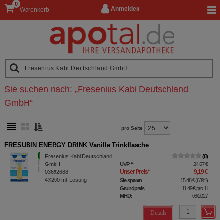
0
Anmelden
Warenkorb
Sie suchen nach:
„
Fresenius Kabi Deutschland
GmbH
“
pro Seite
FRESUBIN ENERGY DRINK Vanille Trinkflasche
Fresenius Kabi Deutschland
0
GmbH
UVP
**
24,67 €
Unser Preis
*
9,19 €
03692688
4X200
ml
Lösung
Sie sparen
15,48 €
(
63%
)
Grundpreis
11,49 €
pro 1 l
MHD:
06/2027
Details