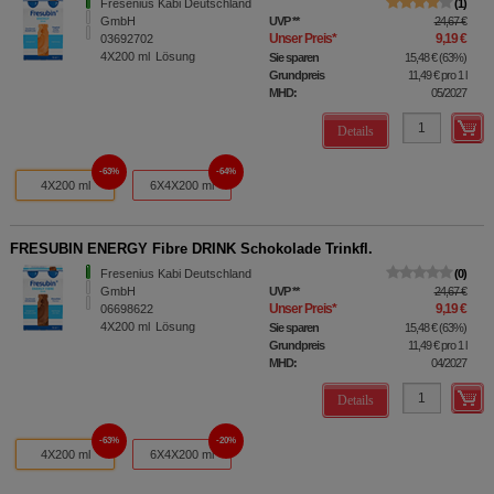
Fresenius Kabi Deutschland
1
GmbH
UVP
**
24,67 €
Unser Preis
*
9,19 €
03692702
4X200
ml
Lösung
Sie sparen
15,48 €
(
63%
)
Grundpreis
11,49 €
pro 1 l
MHD:
05/2027
Details
63%
64%
4X200 ml
6X4X200 ml
FRESUBIN ENERGY Fibre DRINK Schokolade Trinkfl.
Fresenius Kabi Deutschland
0
GmbH
UVP
**
24,67 €
Unser Preis
*
9,19 €
06698622
4X200
ml
Lösung
Sie sparen
15,48 €
(
63%
)
Grundpreis
11,49 €
pro 1 l
MHD:
04/2027
Details
63%
20%
4X200 ml
6X4X200 ml