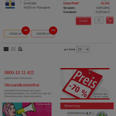
Unser Preis
*
21,74 €
12442358
4X200
ml
Flüssigkeit
Sie sparen
5,43 €
(
20%
)
Grundpreis
27,18 €
pro 1 l
Details
20%
20%
4X200 ml
24X200 ml
pro Seite
0800-10 11 422
gebührenfreie Rufnummer
Versandkostenfrei
innerhalb Deutschlands bei einem
Mindestbestellwert von 13,99 Euro oder bei
Einsendung eines Kassenrezeptes
Bewertung