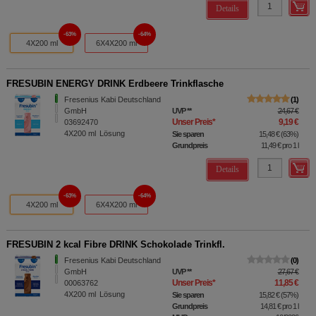
Details
63%
64%
4X200 ml
6X4X200 ml
FRESUBIN ENERGY DRINK Erdbeere Trinkflasche
Fresenius Kabi Deutschland
1
GmbH
UVP
**
24,67 €
Unser Preis
*
9,19 €
03692470
4X200
ml
Lösung
Sie sparen
15,48 €
(
63%
)
Grundpreis
11,49 €
pro 1 l
Details
63%
64%
4X200 ml
6X4X200 ml
FRESUBIN 2 kcal Fibre DRINK Schokolade Trinkfl.
Fresenius Kabi Deutschland
0
GmbH
UVP
**
27,67 €
Unser Preis
*
11,85 €
00063762
4X200
ml
Lösung
Sie sparen
15,82 €
(
57%
)
Grundpreis
14,81 €
pro 1 l