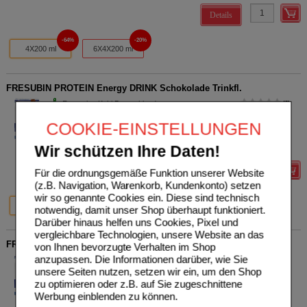
Details
64%
20%
4X200 ml
6X4X200 ml
FRESUBIN PROTEIN Energy DRINK Schokolade Trinkfl.
Fresenius Kabi Deutschland
0
GmbH
UVP
**
26,00 €
COOKIE-EINSTELLUNGEN
Unser Preis
*
9,35 €
06698705
4X200
ml
Lösung
Sie sparen
16,65 €
(
64%
)
Wir schützen Ihre Daten!
Grundpreis
11,69 €
pro 1 l
Details
Für die ordnungsgemäße Funktion unserer Website
(z.B. Navigation, Warenkorb, Kundenkonto) setzen
wir so genannte Cookies ein. Diese sind technisch
64%
20%
4X200 ml
6X4X200 ml
notwendig, damit unser Shop überhaupt funktioniert.
Darüber hinaus helfen uns Cookies, Pixel und
vergleichbare Technologien, unsere Website an das
FRESUBIN PROTEIN Energy DRINK Multifrucht Trinkfl.
von Ihnen bevorzugte Verhalten im Shop
anzupassen. Die Informationen darüber, wie Sie
Fresenius Kabi Deutschland
0
unsere Seiten nutzen, setzen wir ein, um den Shop
GmbH
UVP
**
26,00 €
Unser Preis
*
9,35 €
06698792
zu optimieren oder z.B. auf Sie zugeschnittene
4X200
ml
Lösung
Sie sparen
16,65 €
(
64%
)
Werbung einblenden zu können.
Grundpreis
11,69 €
pro 1 l