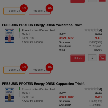
64%
20%
4X200 ml
6X4X200 ml
FRESUBIN PROTEIN Energy DRINK Walderdbe.Trinkfl.
Fresenius Kabi Deutschland
0
GmbH
UVP
**
26,00 €
Unser Preis
*
9,35 €
06698728
4X200
ml
Lösung
Sie sparen
16,65 €
(
64%
)
Grundpreis
11,69 €
pro 1 l
MHD:
03/2027
Details
64%
20%
4X200 ml
6X4X200 ml
FRESUBIN PROTEIN Energy DRINK Cappuccino Trinkfl.
Fresenius Kabi Deutschland
0
GmbH
UVP
**
26,00 €
Unser Preis
*
9,35 €
06698763
4X200
ml
Lösung
Sie sparen
16,65 €
(
64%
)
Grundpreis
11,69 €
pro 1 l