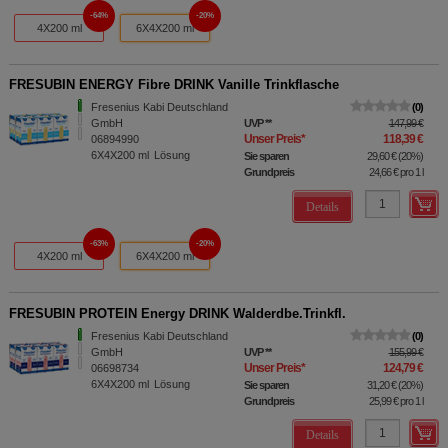
64%
20%
4X200 ml
6X4X200 ml
FRESUBIN ENERGY Fibre DRINK Vanille Trinkflasche
Fresenius Kabi Deutschland
0
GmbH
UVP
**
147,99 €
Unser Preis
*
118,39 €
06894990
6X4X200
ml
Lösung
Sie sparen
29,60 €
(
20%
)
Grundpreis
24,66 €
pro 1 l
Details
63%
20%
4X200 ml
6X4X200 ml
FRESUBIN PROTEIN Energy DRINK Walderdbe.Trinkfl.
Fresenius Kabi Deutschland
0
GmbH
UVP
**
155,99 €
Unser Preis
*
124,79 €
06698734
6X4X200
ml
Lösung
Sie sparen
31,20 €
(
20%
)
Grundpreis
25,99 €
pro 1 l
Details