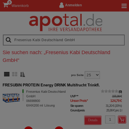
0
Anmelden
Warenkorb
Sie suchen nach:
„
Fresenius Kabi Deutschland
GmbH
“
pro Seite
FRESUBIN PROTEIN Energy DRINK Multifrucht Trinkfl.
Fresenius Kabi Deutschland
0
GmbH
UVP
**
155,99 €
Unser Preis
*
124,79 €
06698800
6X4X200
ml
Lösung
Sie sparen
31,20 €
(
20%
)
Grundpreis
25,99 €
pro 1 l
Details