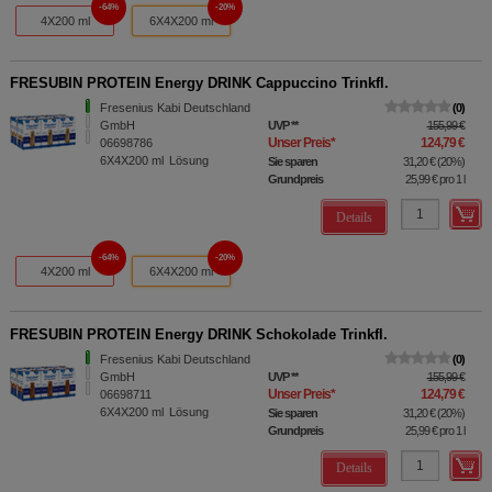
64%
20%
4X200 ml
6X4X200 ml
FRESUBIN PROTEIN Energy DRINK Cappuccino Trinkfl.
Fresenius Kabi Deutschland
0
GmbH
UVP
**
155,99 €
Unser Preis
*
124,79 €
06698786
6X4X200
ml
Lösung
Sie sparen
31,20 €
(
20%
)
Grundpreis
25,99 €
pro 1 l
Details
64%
20%
4X200 ml
6X4X200 ml
FRESUBIN PROTEIN Energy DRINK Schokolade Trinkfl.
Fresenius Kabi Deutschland
0
GmbH
UVP
**
155,99 €
Unser Preis
*
124,79 €
06698711
6X4X200
ml
Lösung
Sie sparen
31,20 €
(
20%
)
Grundpreis
25,99 €
pro 1 l
Details