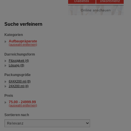
Dritte wie z.B. Google oder soziale Medien
übertragen werden.
Suche verfeinern
Kategorien
Aufbaupräparate
(auswahl entfernen)
Darreichungsform
Flüssigkeit (4)
Lösung (8)
Packungsgröße
6X4X200 ml (8)
24X200 ml (4)
Preis
75.00 - 24999.99
(auswahl entfernen)
Sortieren nach