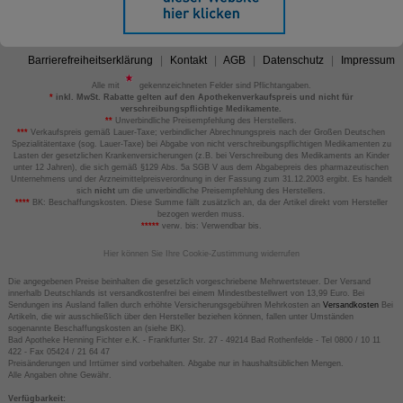
Barrierefreiheitserklärung
Kontakt
AGB
Datenschutz
Impressum
Alle mit
gekennzeichneten Felder sind Pflichtangaben.
*
inkl. MwSt. Rabatte gelten auf den Apothekenverkaufspreis und nicht für
verschreibungspflichtige Medikamente.
**
Unverbindliche Preisempfehlung des Herstellers.
***
Verkaufspreis gemäß Lauer-Taxe; verbindlicher Abrechnungspreis nach der Großen Deutschen
Spezialitätentaxe (sog. Lauer-Taxe) bei Abgabe von nicht verschreibungspflichtigen Medikamenten zu
Lasten der gesetzlichen Krankenversicherungen (z.B. bei Verschreibung des Medikaments an Kinder
unter 12 Jahren), die sich gemäß §129 Abs. 5a SGB V aus dem Abgabepreis des pharmazeutischen
Unternehmens und der Arzneimittelpreisverordnung in der Fassung zum 31.12.2003 ergibt. Es handelt
sich
nicht
um die unverbindliche Preisempfehlung des Herstellers.
****
BK: Beschaffungskosten. Diese Summe fällt zusätzlich an, da der Artikel direkt vom Hersteller
bezogen werden muss.
*****
verw. bis: Verwendbar bis.
Hier können Sie Ihre Cookie-Zustimmung widerrufen
Die angegebenen Preise beinhalten die gesetzlich vorgeschriebene Mehrwertsteuer. Der Versand
innerhalb Deutschlands ist versandkostenfrei bei einem Mindestbestellwert von 13,99 Euro. Bei
Sendungen ins Ausland fallen durch erhöhte Versicherungsgebühren Mehrkosten an
Versandkosten
Bei
Artikeln, die wir ausschließlich über den Hersteller beziehen können, fallen unter Umständen
sogenannte Beschaffungskosten an (siehe BK).
Bad Apotheke Henning Fichter e.K. - Frankfurter Str. 27 - 49214 Bad Rothenfelde - Tel 0800 / 10 11
422 - Fax 05424 / 21 64 47
Preisänderungen und Irrtümer sind vorbehalten. Abgabe nur in haushaltsüblichen Mengen.
Alle Angaben ohne Gewähr.
Verfügbarkeit: