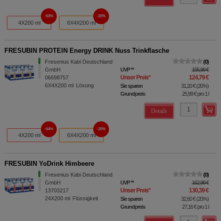
63%
20%
4X200 ml
6X4X200 ml
FRESUBIN PROTEIN Energy DRINK Nuss Trinkflasche
Fresenius Kabi Deutschland
0
GmbH
UVP
**
155,99 €
Unser Preis
*
124,79 €
06698757
6X4X200
ml
Lösung
Sie sparen
31,20 €
(
20%
)
Grundpreis
25,99 €
pro 1 l
Details
64%
20%
4X200 ml
6X4X200 ml
FRESUBIN YoDrink Himbeere
Fresenius Kabi Deutschland
0
GmbH
UVP
**
162,99 €
Unser Preis
*
130,39 €
13703217
24X200
ml
Flüssigkeit
Sie sparen
32,60 €
(
20%
)
Grundpreis
27,16 €
pro 1 l