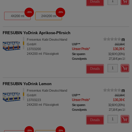
Details
20%
20%
4X200 ml
24X200 ml
FRESUBIN YoDrink Aprikose-Pfirsich
Fresenius Kabi Deutschland
0
GmbH
UVP
**
162,99 €
Unser Preis
*
130,39 €
13703200
24X200
ml
Flüssigkeit
Sie sparen
32,60 €
(
20%
)
Grundpreis
27,16 €
pro 1 l
Details
FRESUBIN YoDrink Lemon
Fresenius Kabi Deutschland
0
GmbH
UVP
**
162,99 €
Unser Preis
*
130,39 €
13703223
24X200
ml
Flüssigkeit
Sie sparen
32,60 €
(
20%
)
Grundpreis
27,16 €
pro 1 l
Details
20%
20%