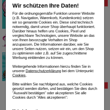
Bewertung
Wir schützen Ihre Daten!
Für die ordnungsgemäße Funktion unserer Website
(z.B. Navigation, Warenkorb, Kundenkonto) setzen
wir so genannte Cookies ein. Diese sind technisch
notwendig, damit unser Shop überhaupt funktioniert.
Darüber hinaus helfen uns Cookies, Pixel und
vergleichbare Technologien, unsere Website an das
von Ihnen bevorzugte Verhalten im Shop
anzupassen. Die Informationen darüber, wie Sie
unsere Seiten nutzen, setzen wir ein, um den Shop
zu optimieren oder z.B. auf Sie zugeschnittene
Werbung einblenden zu können.
Weitergehende Informationen hierzu finden Sie in
unserer
Datenschutzerklärung
bei dem Unterpunkt
Cookies
.
Bitte wählen Sie nachfolgend aus, welche Cookies
Bestellung
gesetzt werden dürfen, und bestätigen Sie dies durch
Hilfe zur Anmeldung
"Auswahl bestätigen" oder akzeptieren Sie alle
Hilfe zum Bestellvorgang
Cookies durch "Alles akzeptieren":
Zahlungsmöglichkeiten
Rezepte einlösen
Freiumschläge anfordern