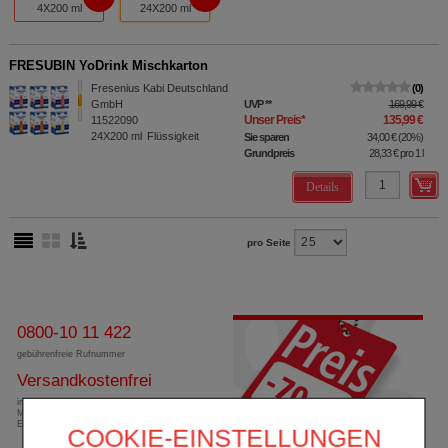
4X200 ml
24X200 ml
FRESUBIN YoDrink Mischkarton
Fresenius Kabi Deutschland
0
GmbH
UVP
**
169,99 €
Unser Preis
*
135,99 €
11522090
24X200
ml
Flüssigkeit
Sie sparen
34,00 €
(
20%
)
Grundpreis
28,33 €
pro 1 l
Details
pro Seite
0800-10 11 422
gebührenfreie Rufnummer
Versandkostenfrei
innerhalb Deutschlands bei einem
Mindestbestellwert von 13,99 Euro oder bei
Einsendung eines Kassenrezeptes
COOKIE-EINSTELLUNGEN