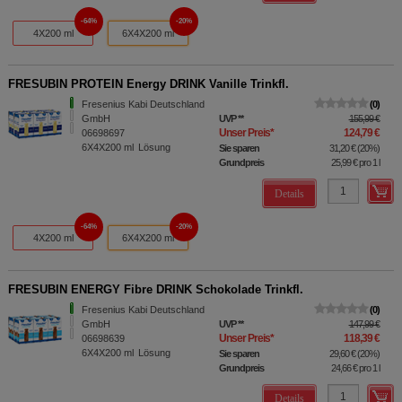
64%
20%
4X200 ml
6X4X200 ml
FRESUBIN PROTEIN Energy DRINK Vanille Trinkfl.
Fresenius Kabi Deutschland
0
GmbH
UVP
**
155,99 €
Unser Preis
*
124,79 €
06698697
6X4X200
ml
Lösung
Sie sparen
31,20 €
(
20%
)
Grundpreis
25,99 €
pro 1 l
Details
64%
20%
4X200 ml
6X4X200 ml
FRESUBIN ENERGY Fibre DRINK Schokolade Trinkfl.
Fresenius Kabi Deutschland
0
GmbH
UVP
**
147,99 €
Unser Preis
*
118,39 €
06698639
6X4X200
ml
Lösung
Sie sparen
29,60 €
(
20%
)
Grundpreis
24,66 €
pro 1 l
Details