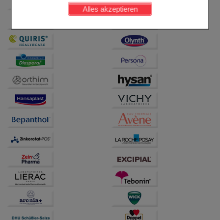
werden kann.
Alles akzeptieren
Komfort:
Diese Cookies werden genutzt um das
Einkaufserlebnis noch ansprechender zu gestalten,
beispielsweise für die Wiedererkennung des
Besuchers oder unsere Seite an bevorzugte
Verhaltensweisen (z.B. Spracheinstellung)
anzupassen. Komfort-Cookies ermöglichen es uns
auch auf Ihre Bedürfnisse zugeschrittene Inhalte
anzuzeigen und unser Partnerprogramm zu
betreiben.
Statistik & Tracking:
Hierüber lassen sich
Informationen über die Art und Weise der Nutzung
unserer Website sammeln, mit deren Hilfe wir unsere
Website weiter für Sie optimieren können, den Inhalt
auf unserer Website aber auch die Werbung auf
Drittseiten möglichst relevant für Sie zu gestalten.
Bitte beachten Sie, dass Daten hierfür teilweise an
Dritte wie z.B. Google oder soziale Medien
übertragen werden.