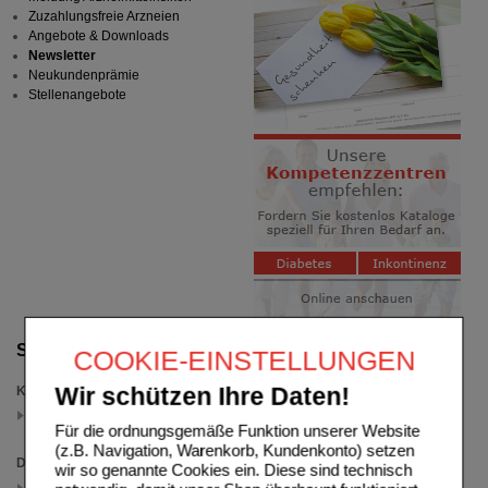
Zuzahlungsfreie Arzneien
Angebote & Downloads
Newsletter
Neukundenprämie
Stellenangebote
Suche verfeinern
COOKIE-EINSTELLUNGEN
Kategorien
Wir schützen Ihre Daten!
Weitere Arzneimittel
(auswahl entfernen)
Für die ordnungsgemäße Funktion unserer Website
(z.B. Navigation, Warenkorb, Kundenkonto) setzen
Darreichungsform
wir so genannte Cookies ein. Diese sind technisch
Beutel