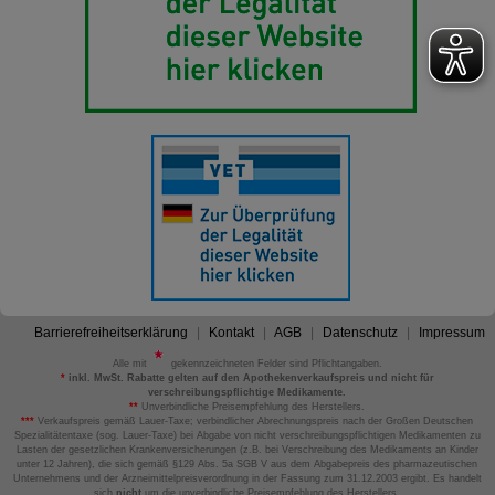
Barrierefreiheitserklärung
Kontakt
AGB
Datenschutz
Impressum
Alle mit
gekennzeichneten Felder sind Pflichtangaben.
*
inkl. MwSt. Rabatte gelten auf den Apothekenverkaufspreis und nicht für
verschreibungspflichtige Medikamente.
**
Unverbindliche Preisempfehlung des Herstellers.
***
Verkaufspreis gemäß Lauer-Taxe; verbindlicher Abrechnungspreis nach der Großen Deutschen
Spezialitätentaxe (sog. Lauer-Taxe) bei Abgabe von nicht verschreibungspflichtigen Medikamenten zu
Lasten der gesetzlichen Krankenversicherungen (z.B. bei Verschreibung des Medikaments an Kinder
unter 12 Jahren), die sich gemäß §129 Abs. 5a SGB V aus dem Abgabepreis des pharmazeutischen
Unternehmens und der Arzneimittelpreisverordnung in der Fassung zum 31.12.2003 ergibt. Es handelt
sich
nicht
um die unverbindliche Preisempfehlung des Herstellers.