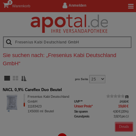
0
Anmelden
Warenkorb
Sie suchen nach:
„
Fresenius Kabi Deutschland
GmbH
“
pro Seite
NACL 0,9% Careflex Duo Beutel
Fresenius Kabi Deutschland
0
GmbH
UVP
**
24,50 €
Unser Preis
*
19,60 €
11183423
1X5000
ml
Beutel
Sie sparen
4,90 €
(
20%
)
Grundpreis
3,92 €
pro 1 l
Details