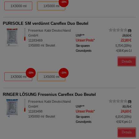
20%
1X3000 ml
1X5000 ml
PURISOLE SM verdünnt Careflex Duo Beutel
Fresenius Kabi Deutschland
0
GmbH
UVP
**
28,50 €
Unser Preis
*
22,80 €
11183469
1X5000
ml
Beutel
Sie sparen
5,70 €
(
20%
)
Grundpreis
4,56 €
pro 1 l
Details
20%
20%
1X3000 ml
1X5000 ml
RINGER LÖSUNG Fresenius Careflex Duo Beutel
Fresenius Kabi Deutschland
0
GmbH
UVP
**
30,75 €
Unser Preis
*
24,60 €
11183498
1X5000
ml
Beutel
Sie sparen
6,15 €
(
20%
)
Grundpreis
4,92 €
pro 1 l
Details