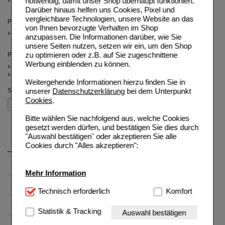
notwendig, damit unser Shop überhaupt funktioniert.
(auswahl entfernen)
Darüber hinaus helfen uns Cookies, Pixel und
vergleichbare Technologien, unsere Website an das
Packungsgröße
von Ihnen bevorzugte Verhalten im Shop
1X5000 ml
anzupassen. Die Informationen darüber, wie Sie
(auswahl entfernen)
unsere Seiten nutzen, setzen wir ein, um den Shop
zu optimieren oder z.B. auf Sie zugeschnittene
Preis
Werbung einblenden zu können.
< 23.50 (2)
>= 23.50 (1)
Weitergehende Informationen hierzu finden Sie in
unserer
Datenschutzerklärung
bei dem Unterpunkt
Sortieren nach
Cookies
.
Bitte wählen Sie nachfolgend aus, welche Cookies
gesetzt werden dürfen, und bestätigen Sie dies durch
"Auswahl bestätigen" oder akzeptieren Sie alle
Cookies durch "Alles akzeptieren":
Mehr Information
Technisch Notwendig:
Technisch erforderlich
Hierbei handelt es sich um
Komfort
Cookies, die für die Grundfunktionen unserer
Website notwendig sind (z.B. Navigation, Warenkorb,
Statistik & Tracking
Auswahl bestätigen
Kundenkonto), weshalb auf diese nicht verzichtet