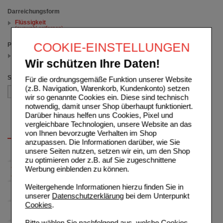
Darreichungsform
Flüssigkeit
(auswahl entfernen)
COOKIE-EINSTELLUNGEN
Packungsgröße
6X4X200 ml
Wir schützen Ihre Daten!
(auswahl entfernen)
Sortieren nach
Für die ordnungsgemäße Funktion unserer Website
(z.B. Navigation, Warenkorb, Kundenkonto) setzen
wir so genannte Cookies ein. Diese sind technisch
notwendig, damit unser Shop überhaupt funktioniert.
Darüber hinaus helfen uns Cookies, Pixel und
vergleichbare Technologien, unsere Website an das
von Ihnen bevorzugte Verhalten im Shop
anzupassen. Die Informationen darüber, wie Sie
unsere Seiten nutzen, setzen wir ein, um den Shop
zu optimieren oder z.B. auf Sie zugeschnittene
Werbung einblenden zu können.
Weitergehende Informationen hierzu finden Sie in
unserer
Datenschutzerklärung
bei dem Unterpunkt
Cookies
.
Bitte wählen Sie nachfolgend aus, welche Cookies