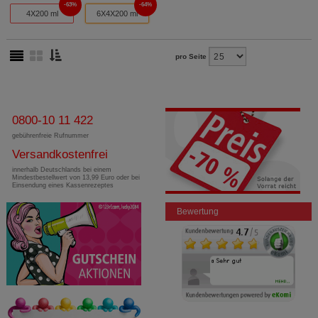
63%
64%
4X200 ml
6X4X200 ml
pro Seite
0800-10 11 422
gebührenfreie Rufnummer
Versandkostenfrei
innerhalb Deutschlands bei einem
Mindestbestellwert von 13,99 Euro oder bei
Einsendung eines Kassenrezeptes
Bewertung