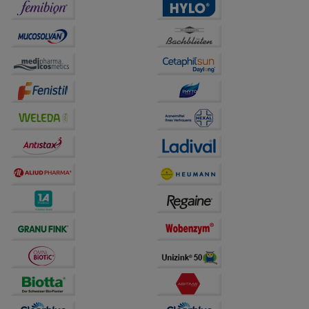
Informationen über die Art und Weise der Nutzung
unserer Website sammeln, mit deren Hilfe wir unsere
Website weiter für Sie optimieren können, den Inhalt
auf unserer Website aber auch die Werbung auf
Drittseiten möglichst relevant für Sie zu gestalten.
Bitte beachten Sie, dass Daten hierfür teilweise an
Dritte wie z.B. Google oder soziale Medien
übertragen werden.