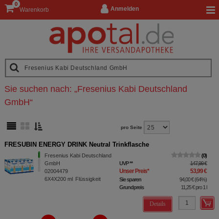
0
Anmelden
Warenkorb
Sie suchen nach:
„
Fresenius Kabi Deutschland
GmbH
“
pro Seite
FRESUBIN ENERGY DRINK Neutral Trinkflasche
Fresenius Kabi Deutschland
0
GmbH
UVP
**
147,99 €
Unser Preis
*
53,99 €
02004479
6X4X200
ml
Flüssigkeit
Sie sparen
94,00 €
(
64%
)
Grundpreis
11,25 €
pro 1 l
Details