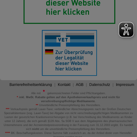
Barrierefreiheitserklärung
Kontakt
AGB
Datenschutz
Impressum
Alle mit
gekennzeichneten Felder sind Pflichtangaben.
*
inkl. MwSt. Rabatte gelten auf den Apothekenverkaufspreis und nicht für
verschreibungspflichtige Medikamente.
**
Unverbindliche Preisempfehlung des Herstellers.
***
Verkaufspreis gemäß Lauer-Taxe; verbindlicher Abrechnungspreis nach der Großen Deutschen
Spezialitätentaxe (sog. Lauer-Taxe) bei Abgabe von nicht verschreibungspflichtigen Medikamenten zu
Lasten der gesetzlichen Krankenversicherungen (z.B. bei Verschreibung des Medikaments an Kinder
unter 12 Jahren), die sich gemäß §129 Abs. 5a SGB V aus dem Abgabepreis des pharmazeutischen
Unternehmens und der Arzneimittelpreisverordnung in der Fassung zum 31.12.2003 ergibt. Es handelt
sich
nicht
um die unverbindliche Preisempfehlung des Herstellers.
****
BK: Beschaffungskosten. Diese Summe fällt zusätzlich an, da der Artikel direkt vom Hersteller