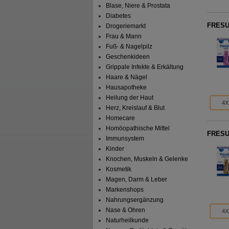
Blase, Niere & Prostata
Diabetes
FRESUB
Drogeriemarkt
Frau & Mann
Fuß- & Nagelpilz
Geschenkideen
Grippale Infekte & Erkältung
Haare & Nägel
Hausapotheke
Heilung der Haut
4X
Herz, Kreislauf & Blut
Homecare
Homöopathische Mittel
FRESUB
Immunsystem
Kinder
Knochen, Muskeln & Gelenke
Kosmetik
Magen, Darm & Leber
Markenshops
Nahrungsergänzung
Nase & Ohren
4X
Naturheilkunde