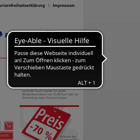
rrierefreiheitserklärung
Impressum
Seite drucken
0800-10 11 422
gebührenfreie Rufnummer
Versandkostenfrei
innerhalb Deutschlands bei einem
Mindestbestellwert von 13,99 Euro oder bei
Einsendung eines Kassenrezeptes
Details