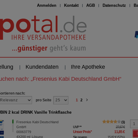
Anmelden
Kontakt
AGB
Datenschutz
Ba
ellung
Kundendaten
Ihre Apotheke
suchen nach:
„
Fresenius Kabi Deutschland GmbH
“
Sortieren nach:
pro Seite
1
2
IN 2 kcal DRINK Vanille Trinkflasche
Fresenius Kabi Deutschland
1
GmbH
UVP
**
27,67 €
Unser Preis
*
11,85 €
00063779
4X200
ml
Lösung
Sie sparen
15,82 €
(
57%
)