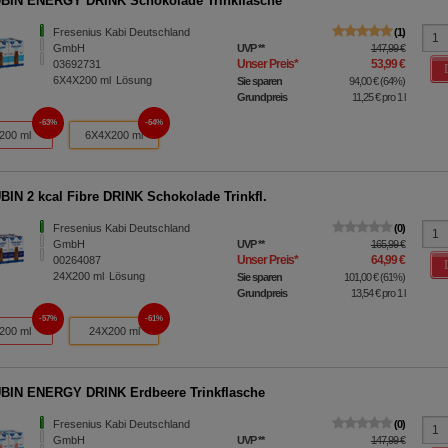
BIN ENERGY DRINK Schokolade Trinkflasche
Fresenius Kabi Deutschland
1
GmbH
UVP
**
147,99 €
Unser Preis
*
53,99 €
03692731
6X4X200
ml
Lösung
Sie sparen
94,00 €
(
64%
)
Grundpreis
11,25 €
pro 1 l
63%
64%
200 ml
6X4X200 ml
IN 2 kcal Fibre DRINK Schokolade Trinkfl.
Fresenius Kabi Deutschland
0
GmbH
UVP
**
165,99 €
Unser Preis
*
64,99 €
00264087
24X200
ml
Lösung
Sie sparen
101,00 €
(
61%
)
Grundpreis
13,54 €
pro 1 l
57%
61%
200 ml
24X200 ml
IN ENERGY DRINK Erdbeere Trinkflasche
Fresenius Kabi Deutschland
0
GmbH
UVP
**
147,99 €