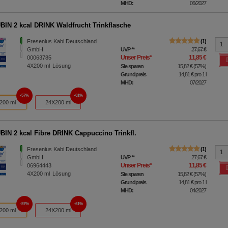
MHD:
06/2027
IN 2 kcal DRINK Waldfrucht Trinkflasche
Fresenius Kabi Deutschland
1
GmbH
UVP
**
27,67 €
Unser Preis
*
11,85 €
00063785
4X200
ml
Lösung
Sie sparen
15,82 €
(
57%
)
Grundpreis
14,81 €
pro 1 l
MHD:
07/2027
57%
61%
200 ml
24X200 ml
IN 2 kcal Fibre DRINK Cappuccino Trinkfl.
Fresenius Kabi Deutschland
1
GmbH
UVP
**
27,67 €
Unser Preis
*
11,85 €
06964443
4X200
ml
Lösung
Sie sparen
15,82 €
(
57%
)
Grundpreis
14,81 €
pro 1 l
MHD:
04/2027
57%
61%
200 ml
24X200 ml