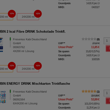
Grundpreis
14,81 €
pro 1 l
MHD:
04/2027
57%
61%
200 ml
24X200 ml
IN 2 kcal Fibre DRINK Schokolade Trinkfl.
Fresenius Kabi Deutschland
0
GmbH
UVP
**
27,67 €
Unser Preis
*
11,85 €
00063762
4X200
ml
Lösung
Sie sparen
15,82 €
(
57%
)
Grundpreis
14,81 €
pro 1 l
MHD:
10/2026
57%
61%
200 ml
24X200 ml
IN ENERGY DRINK Mischkarton Trinkflasche
Fresenius Kabi Deutschland
1
GmbH
UVP
**
154,99 €
Unser Preis
*
53,99 €
06091564
6X4X200
ml
Lösung
Sie sparen
101,00 €
(
65%
)
Grundpreis
11,25 €
pro 1 l