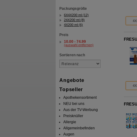
Packungsgröße
6X4X200 ml (12)
24X200 ml (8)
4X
4X200 ml (6)
Preis
FRESUB
10.00 - 74.99
(auswahl entfernen)
Sortieren nach
Angebote
4X
Topseller
Apothekensortiment
NEU bei uns
FRESUB
Aus der TV-Werbung
Preisknüller
Allergie
Allgemeinbefinden
Augen