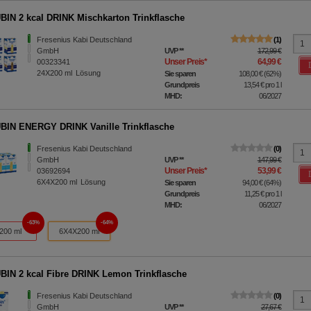
IN 2 kcal DRINK Mischkarton Trinkflasche
Fresenius Kabi Deutschland
1
GmbH
UVP
**
172,99 €
Unser Preis
*
64,99 €
00323341
24X200
ml
Lösung
Sie sparen
108,00 €
(
62%
)
Grundpreis
13,54 €
pro 1 l
MHD:
06/2027
IN ENERGY DRINK Vanille Trinkflasche
Fresenius Kabi Deutschland
0
GmbH
UVP
**
147,99 €
Unser Preis
*
53,99 €
03692694
6X4X200
ml
Lösung
Sie sparen
94,00 €
(
64%
)
Grundpreis
11,25 €
pro 1 l
MHD:
06/2027
63%
64%
200 ml
6X4X200 ml
IN 2 kcal Fibre DRINK Lemon Trinkflasche
Fresenius Kabi Deutschland
0
GmbH
UVP
**
27,67 €