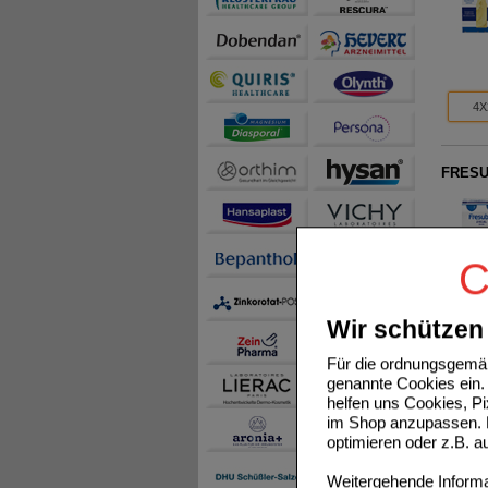
4X
FRESUB
C
Wir schützen 
4X
Für die ordnungsgemäß
genannte Cookies ein. 
helfen uns Cookies, P
FRESUB
im Shop anzupassen. D
optimieren oder z.B. 
Weitergehende Informat