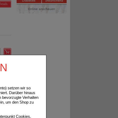
Details
Details
EN
to) setzen wir so
niert. Darüber hinaus
n bevorzugte Verhalten
ein, um den Shop zu
Details
terpunkt
Cookies
.