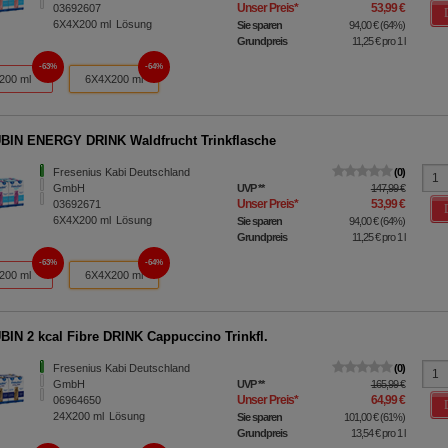
Unser Preis
*
53,99 €
03692607
6X4X200
ml
Lösung
Sie sparen
94,00 €
(
64%
)
Grundpreis
11,25 €
pro 1 l
63%
64%
200 ml
6X4X200 ml
IN ENERGY DRINK Waldfrucht Trinkflasche
Fresenius Kabi Deutschland
0
GmbH
UVP
**
147,99 €
Unser Preis
*
53,99 €
03692671
6X4X200
ml
Lösung
Sie sparen
94,00 €
(
64%
)
Grundpreis
11,25 €
pro 1 l
63%
64%
200 ml
6X4X200 ml
IN 2 kcal Fibre DRINK Cappuccino Trinkfl.
Fresenius Kabi Deutschland
0
GmbH
UVP
**
165,99 €
Unser Preis
*
64,99 €
06964650
24X200
ml
Lösung
Sie sparen
101,00 €
(
61%
)
Grundpreis
13,54 €
pro 1 l