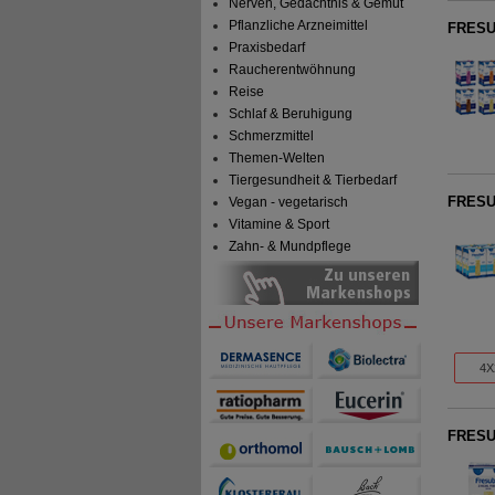
Nerven, Gedächtnis & Gemüt
Pflanzliche Arzneimittel
FRESUB
Praxisbedarf
Raucherentwöhnung
Reise
Schlaf & Beruhigung
Schmerzmittel
Themen-Welten
Tiergesundheit & Tierbedarf
FRESUB
Vegan - vegetarisch
Vitamine & Sport
Zahn- & Mundpflege
4X
FRESUB