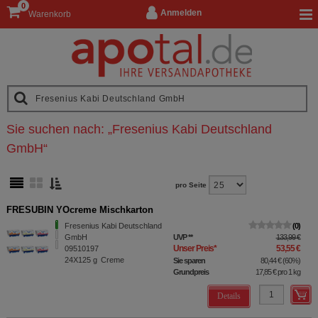
0
Anmelden
Warenkorb
Sie suchen nach:
„
Fresenius Kabi Deutschland
GmbH
“
pro Seite
FRESUBIN YOcreme Mischkarton
Fresenius Kabi Deutschland
0
GmbH
UVP
**
133,99 €
Unser Preis
*
53,55 €
09510197
24X125
g
Creme
Sie sparen
80,44 €
(
60%
)
Grundpreis
17,85 €
pro 1 kg
Details