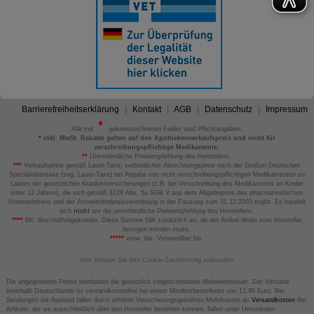
Barrierefreiheitserklärung
Kontakt
AGB
Datenschutz
Impressum
Alle mit
gekennzeichneten Felder sind Pflichtangaben.
*
inkl. MwSt. Rabatte gelten auf den Apothekenverkaufspreis und nicht für
verschreibungspflichtige Medikamente.
**
Unverbindliche Preisempfehlung des Herstellers.
***
Verkaufspreis gemäß Lauer-Taxe; verbindlicher Abrechnungspreis nach der Großen Deutschen
Spezialitätentaxe (sog. Lauer-Taxe) bei Abgabe von nicht verschreibungspflichtigen Medikamenten zu
Lasten der gesetzlichen Krankenversicherungen (z.B. bei Verschreibung des Medikaments an Kinder
unter 12 Jahren), die sich gemäß §129 Abs. 5a SGB V aus dem Abgabepreis des pharmazeutischen
Unternehmens und der Arzneimittelpreisverordnung in der Fassung zum 31.12.2003 ergibt. Es handelt
sich
nicht
um die unverbindliche Preisempfehlung des Herstellers.
****
BK: Beschaffungskosten. Diese Summe fällt zusätzlich an, da der Artikel direkt vom Hersteller
bezogen werden muss.
*****
verw. bis: Verwendbar bis.
Hier können Sie Ihre Cookie-Zustimmung widerrufen
Die angegebenen Preise beinhalten die gesetzlich vorgeschriebene Mehrwertsteuer. Der Versand
innerhalb Deutschlands ist versandkostenfrei bei einem Mindestbestellwert von 13,99 Euro. Bei
Sendungen ins Ausland fallen durch erhöhte Versicherungsgebühren Mehrkosten an
Versandkosten
Bei
Artikeln, die wir ausschließlich über den Hersteller beziehen können, fallen unter Umständen