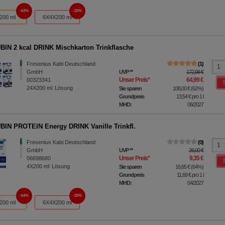
63%
20%
200 ml
6X4X200 ml
IN 2 kcal DRINK Mischkarton Trinkflasche
Fresenius Kabi Deutschland
1
GmbH
UVP
**
172,99 €
Unser Preis
*
64,99 €
00323341
24X200
ml
Lösung
Sie sparen
108,00 €
(
62%
)
Grundpreis
13,54 €
pro 1 l
MHD:
06/2027
IN PROTEIN Energy DRINK Vanille Trinkfl.
Fresenius Kabi Deutschland
0
GmbH
UVP
**
26,00 €
Unser Preis
*
9,35 €
06698680
4X200
ml
Lösung
Sie sparen
16,65 €
(
64%
)
Grundpreis
11,69 €
pro 1 l
MHD:
04/2027
64%
20%
200 ml
6X4X200 ml