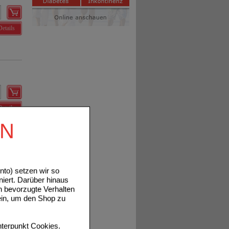
Details
Details
EN
to) setzen wir so
niert. Darüber hinaus
n bevorzugte Verhalten
ein, um den Shop zu
Details
terpunkt
Cookies
.