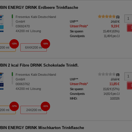
IN ENERGY DRINK Erdbeere Trinkflasche
Fresenius Kabi Deutschland
1
GmbH
UVP
**
24,67 €
Unser Preis
*
9,19 €
03692470
4X200
ml
Lösung
Sie sparen
15,48 €
(
63%
)
Grundpreis
11,49 €
pro 1 l
63%
64%
200 ml
6X4X200 ml
IN 2 kcal Fibre DRINK Schokolade Trinkfl.
Fresenius Kabi Deutschland
0
GmbH
UVP
**
27,67 €
Unser Preis
*
11,85 €
00063762
4X200
ml
Lösung
Sie sparen
15,82 €
(
57%
)
Grundpreis
14,81 €
pro 1 l
MHD:
10/2026
57%
61%
200 ml
24X200 ml
IN ENERGY DRINK Mischkarton Trinkflasche