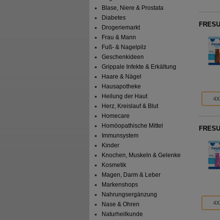
Blase, Niere & Prostata
Diabetes
FRESU
Drogeriemarkt
Frau & Mann
Fuß- & Nagelpilz
Geschenkideen
Grippale Infekte & Erkältung
Haare & Nägel
Hausapotheke
Heilung der Haut
4X
Herz, Kreislauf & Blut
Homecare
Homöopathische Mittel
FRESUB
Immunsystem
Kinder
Knochen, Muskeln & Gelenke
Kosmetik
Magen, Darm & Leber
Markenshops
Nahrungsergänzung
4X
Nase & Ohren
Naturheilkunde