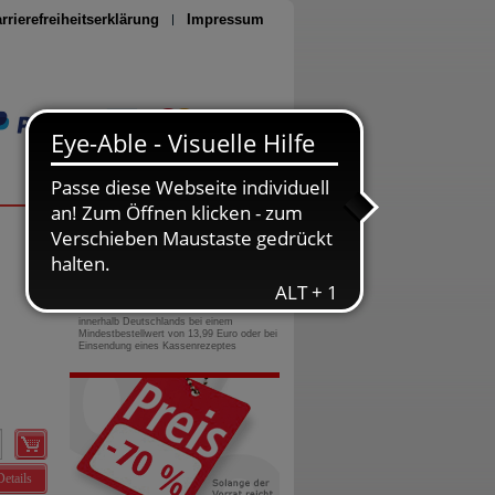
rrierefreiheitserklärung
Impressum
Seite drucken
0800-10 11 422
gebührenfreie Rufnummer
Versandkostenfrei
innerhalb Deutschlands bei einem
Mindestbestellwert von 13,99 Euro oder bei
Einsendung eines Kassenrezeptes
Details