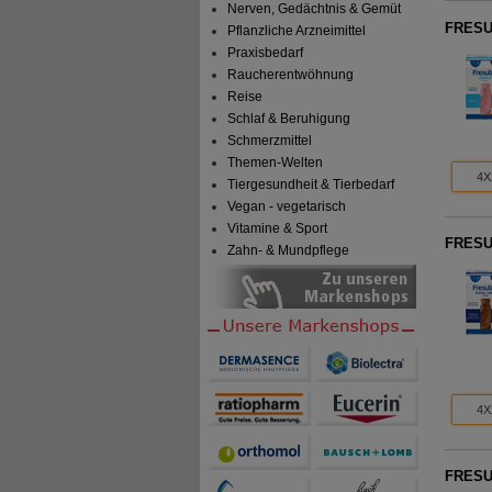
Nerven, Gedächtnis & Gemüt
FRESUB
Pflanzliche Arzneimittel
Praxisbedarf
Raucherentwöhnung
Reise
Schlaf & Beruhigung
Schmerzmittel
Themen-Welten
4X
Tiergesundheit & Tierbedarf
Vegan - vegetarisch
Vitamine & Sport
FRESUB
Zahn- & Mundpflege
4X
FRESUB