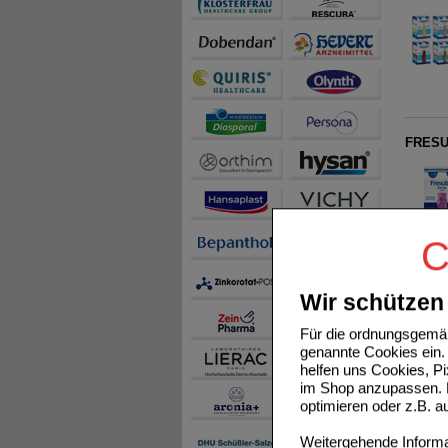
FRESUB
C
4X
Wir schützen 
Für die ordnungsgemäß
genannte Cookies ein. 
FRESUB
helfen uns Cookies, P
im Shop anzupassen. D
optimieren oder z.B. 
Weitergehende Informat