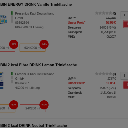
IN ENERGY DRINK Vanille Trinkflasche
Fresenius Kabi Deutschland
0
GmbH
UVP
**
147,99 €
Unser Preis
*
53,99 €
03692694
6X4X200
ml
Lösung
Sie sparen
94,00 €
(
64%
)
Grundpreis
11,25 €
pro 1 l
MHD:
06/2027
63%
64%
200 ml
6X4X200 ml
IN 2 kcal Fibre DRINK Lemon Trinkflasche
Fresenius Kabi Deutschland
0
GmbH
UVP
**
27,67 €
Unser Preis
*
11,85 €
06964667
4X200
ml
Lösung
Sie sparen
15,82 €
(
57%
)
Grundpreis
14,81 €
pro 1 l
MHD:
10/2026
57%
61%
200 ml
24X200 ml
IN 2 kcal DRINK Neutral Trinkflasche