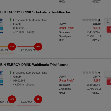
MHD:
05/2027
BIN ENERGY DRINK Schokolade Trinkflasche
Fresenius Kabi Deutschland
0
GmbH
UVP
**
24,67 €
Unser Preis
*
9,19 €
03692725
4X200
ml
Lösung
Sie sparen
15,48 €
(
63%
)
Grundpreis
11,49 €
pro 1 l
MHD:
04/2027
63%
64%
200 ml
6X4X200 ml
IN ENERGY DRINK Waldfrucht Trinkflasche
Fresenius Kabi Deutschland
0
GmbH
UVP
**
24,67 €
Unser Preis
*
9,19 €
03692665
4X200
ml
Lösung
Sie sparen
15,48 €
(
63%
)
Grundpreis
11,49 €
pro 1 l
MHD:
03/2027
63%
64%
200 ml
6X4X200 ml