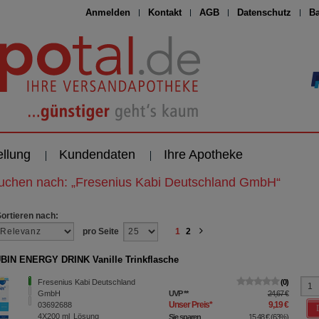
Anmelden
Kontakt
AGB
Datenschutz
Ba
ellung
Kundendaten
Ihre Apotheke
suchen nach:
„
Fresenius Kabi Deutschland GmbH
“
Sortieren nach:
pro Seite
1
2
IN ENERGY DRINK Vanille Trinkflasche
Fresenius Kabi Deutschland
0
GmbH
UVP
**
24,67 €
Unser Preis
*
9,19 €
03692688
4X200
ml
Lösung
Sie sparen
15,48 €
(
63%
)