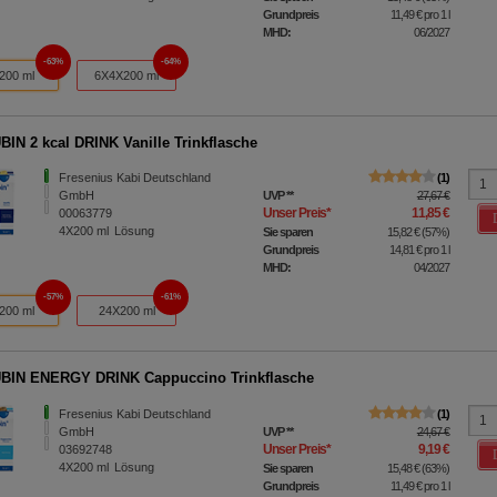
Grundpreis
11,49 €
pro 1 l
MHD:
06/2027
63%
64%
200 ml
6X4X200 ml
IN 2 kcal DRINK Vanille Trinkflasche
Fresenius Kabi Deutschland
1
GmbH
UVP
**
27,67 €
Unser Preis
*
11,85 €
00063779
4X200
ml
Lösung
Sie sparen
15,82 €
(
57%
)
Grundpreis
14,81 €
pro 1 l
MHD:
04/2027
57%
61%
200 ml
24X200 ml
BIN ENERGY DRINK Cappuccino Trinkflasche
Fresenius Kabi Deutschland
1
GmbH
UVP
**
24,67 €
Unser Preis
*
9,19 €
03692748
4X200
ml
Lösung
Sie sparen
15,48 €
(
63%
)
Grundpreis
11,49 €
pro 1 l