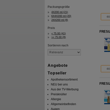
Packungsgröße
4X200 ml (21)
6X4X200 ml (20)
4X
24X200 ml (8)
Preis
FRESUB
< 75.00 (41)
>= 75.00 (8)
Sortieren nach
Angebote
4X
Topseller
Apothekensortiment
FRESU
NEU bei uns
Aus der TV-Werbung
Preisknüller
Allergie
Allgemeinbefinden
Augen