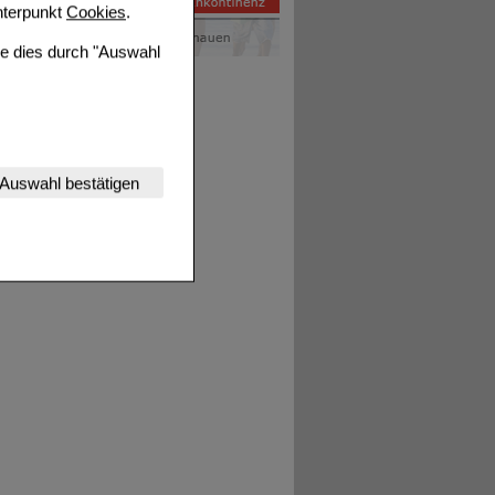
terpunkt
Cookies
.
ie dies durch "Auswahl
nserer Website
Auswahl bestätigen
tet werden kann.
estalten,
rhaltensweisen (z.B.
nisse zugeschrittene
ng unserer Website
uf unserer Website aber
, dass Daten hierfür