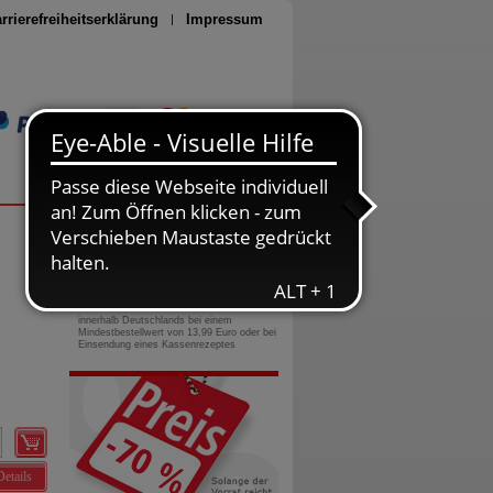
rrierefreiheitserklärung
Impressum
Seite drucken
0800-10 11 422
gebührenfreie Rufnummer
Versandkostenfrei
innerhalb Deutschlands bei einem
Mindestbestellwert von 13,99 Euro oder bei
Einsendung eines Kassenrezeptes
Details