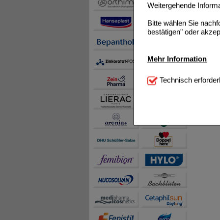
Weitergehende Informat
Bitte wählen Sie nach
bestätigen" oder akzep
Mehr Information
Technisch Notwendi
Technisch erforder
notwendig sind (z.B. N
Komfort:
Diese Cookie
beispielsweise für di
Spracheinstellung) an
Inhalte anzuzeigen un
Statistik & Tracking:
H
sammeln, mit deren Hil
auch die Werbung auf Dr
teilweise an Dritte wi