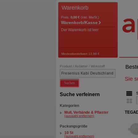
Warenkorb
Preis:
0,00 €
(inkl. MwSt.)
Warenkorb/Kasse
Der Warenkorb ist leer
Mindestbestellwert 13,99 €
Best
Produkt / Anbieter / Wirkstoff
Sie 
Suchen
Suche verfeinern
Kategorien
TEGADE
Mull, Verbände & Pflaster
(auswahl entfernen)
Packungsgröße
10 St
(auswahl entfernen)