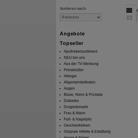
Sortieren nach
Angebote
Topseller
Apothekensortiment
NEU bei uns
Aus der TV-Werbung
Preisknüller
Allergie
Allgemeinbefinden
Augen
Blase, Niere & Prostata
Diabetes
Drogeriemarkt
Frau & Mann
Fuß- & Nagelpilz
Geschenkideen
Grippale Infekte & Erkältung
Haare & Nägel