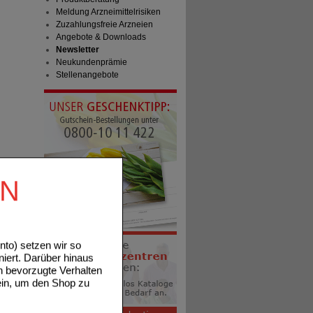
Meldung Arzneimittelrisiken
Zuzahlungsfreie Arzneien
Angebote & Downloads
Newsletter
Neukundenprämie
Stellenangebote
EN
to) setzen wir so
niert. Darüber hinaus
n bevorzugte Verhalten
ein, um den Shop zu