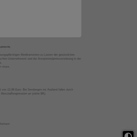
kamente.
bungspflichtigen Medikamenten zu Lasten der gesetzlichen
chen Unternehmens und der Arzneimittelpreisverordnung in der
s.
en muss.
t von 13,99 Euro. Bei Sendungen ins Ausland fallen durch
te Beschaffungskosten an (siehe BK).
ormiert.