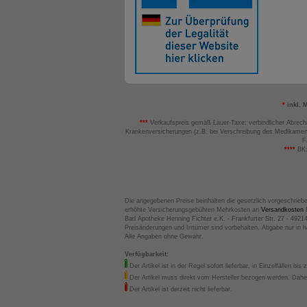
*
inkl. 
***
Verkaufspreis gemäß Lauer-Taxe; verbindlicher Abrech
Krankenversicherungen (z.B. bei Verschreibung des Medikamen
F
****
BK:
Die angegebenen Preise beinhalten die gesetzlich vorgeschrieb
erhöhte Versicherungsgebühren Mehrkosten an
Versandkosten
B
Bad Apotheke Henning Fichter e.K. - Frankfurter Str. 27 - 4921
Preisänderungen und Irrtümer sind vorbehalten. Abgabe nur in 
Alle Angaben ohne Gewähr.
Verfügbarkeit:
Der Artikel ist in der Regel sofort lieferbar, in Einzelfällen bis 
Der Artikel muss direkt vom Hersteller bezogen werden. Daher
Der Artikel ist derzeit nicht lieferbar.