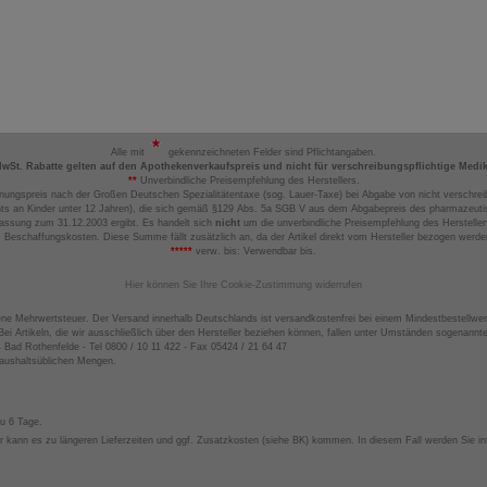
Alle mit
gekennzeichneten Felder sind Pflichtangaben.
MwSt. Rabatte gelten auf den Apothekenverkaufspreis und nicht für verschreibungspflichtige Medi
**
Unverbindliche Preisempfehlung des Herstellers.
nungspreis nach der Großen Deutschen Spezialitätentaxe (sog. Lauer-Taxe) bei Abgabe von nicht verschrei
ts an Kinder unter 12 Jahren), die sich gemäß §129 Abs. 5a SGB V aus dem Abgabepreis des pharmazeutis
assung zum 31.12.2003 ergibt. Es handelt sich
nicht
um die unverbindliche Preisempfehlung des Hersteller
 Beschaffungskosten. Diese Summe fällt zusätzlich an, da der Artikel direkt vom Hersteller bezogen werd
*****
verw. bis: Verwendbar bis.
Hier können Sie Ihre Cookie-Zustimmung widerrufen
ene Mehrwertsteuer. Der Versand innerhalb Deutschlands ist versandkostenfrei bei einem Mindestbestellwer
ei Artikeln, die wir ausschließlich über den Hersteller beziehen können, fallen unter Umständen sogenann
4 Bad Rothenfelde - Tel 0800 / 10 11 422 - Fax 05424 / 21 64 47
haushaltsüblichen Mengen.
zu 6 Tage.
 kann es zu längeren Lieferzeiten und ggf. Zusatzkosten (siehe BK) kommen. In diesem Fall werden Sie inf