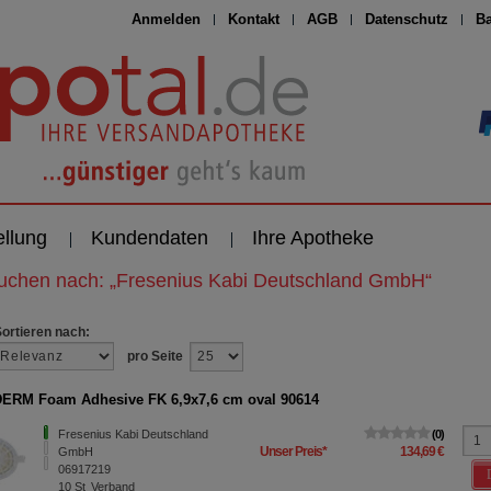
Anmelden
Kontakt
AGB
Datenschutz
Ba
ellung
Kundendaten
Ihre Apotheke
suchen nach:
„
Fresenius Kabi Deutschland GmbH
“
Sortieren nach:
pro Seite
RM Foam Adhesive FK 6,9x7,6 cm oval 90614
Fresenius Kabi Deutschland
0
Unser Preis
*
134,69 €
GmbH
06917219
10
St
Verband