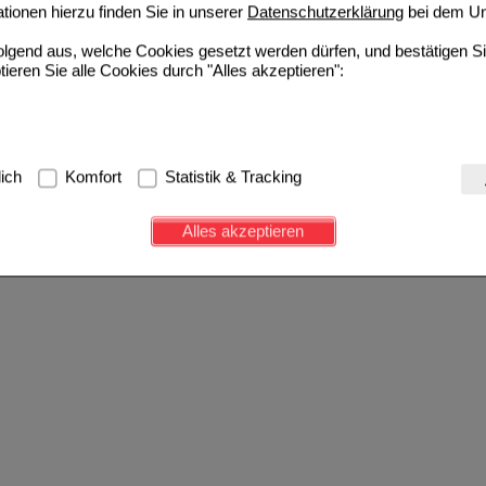
ionen hierzu finden Sie in unserer
Datenschutzerklärung
bei dem Un
folgend aus, welche Cookies gesetzt werden dürfen, und bestätigen S
tieren Sie alle Cookies durch "Alles akzeptieren":
g:
Hierbei handelt es sich um Cookies, die für die Grundfunktionen u
lich
Komfort
Statistik & Tracking
avigation, Warenkorb, Kundenkonto), weshalb auf diese nicht verzich
s werden genutzt um das Einkaufserlebnis noch ansprechender zu g
Alles akzeptieren
e Wiedererkennung des Besuchers oder unsere Seite an bevorzugte Ve
zupassen. Komfort-Cookies ermöglichen es uns auch auf Ihre Bedürf
d unser Partnerprogramm zu betreiben.
ierüber lassen sich Informationen über die Art und Weise der Nutzu
fe wir unsere Website weiter für Sie optimieren können, den Inhalt a
ittseiten möglichst relevant für Sie zu gestalten. Bitte beachten Sie
e z.B. Google oder soziale Medien übertragen werden.