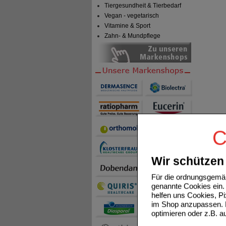
Tiergesundheit & Tierbedarf
Vegan - vegetarisch
Vitamine & Sport
Zahn- & Mundpflege
C
Wir schützen 
Für die ordnungsgemäß
genannte Cookies ein. 
helfen uns Cookies, P
im Shop anzupassen. D
optimieren oder z.B. 