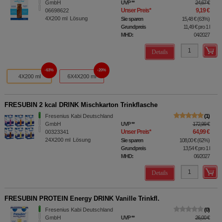
GmbH
UVP
**
24,67 €
Unser Preis
*
9,19 €
06698622
4X200
ml
Lösung
Sie sparen
15,48 €
(
63%
)
Grundpreis
11,49 €
pro 1 l
MHD:
04/2027
Details
63%
20%
4X200 ml
6X4X200 ml
FRESUBIN 2 kcal DRINK Mischkarton Trinkflasche
Fresenius Kabi Deutschland
1
GmbH
UVP
**
172,99 €
Unser Preis
*
64,99 €
00323341
24X200
ml
Lösung
Sie sparen
108,00 €
(
62%
)
Grundpreis
13,54 €
pro 1 l
MHD:
06/2027
Details
FRESUBIN PROTEIN Energy DRINK Vanille Trinkfl.
Fresenius Kabi Deutschland
0
GmbH
UVP
**
26,00 €