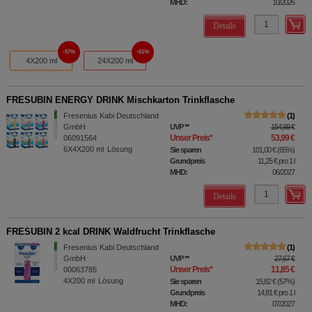
MHD:
10/2026
Details
57%
61%
4X200 ml
24X200 ml
FRESUBIN ENERGY DRINK Mischkarton Trinkflasche
Fresenius Kabi Deutschland
1
GmbH
UVP
**
154,99 €
Unser Preis
*
53,99 €
06091564
6X4X200
ml
Lösung
Sie sparen
101,00 €
(
65%
)
Grundpreis
11,25 €
pro 1 l
MHD:
06/2027
Details
FRESUBIN 2 kcal DRINK Waldfrucht Trinkflasche
Fresenius Kabi Deutschland
1
GmbH
UVP
**
27,67 €
Unser Preis
*
11,85 €
00063785
4X200
ml
Lösung
Sie sparen
15,82 €
(
57%
)
Grundpreis
14,81 €
pro 1 l
MHD:
07/2027