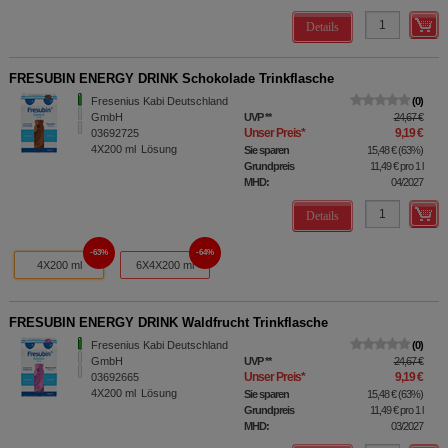
Details
FRESUBIN ENERGY DRINK Schokolade Trinkflasche
Fresenius Kabi Deutschland
0
GmbH
UVP
**
24,67 €
Unser Preis
*
9,19 €
03692725
4X200
ml
Lösung
Sie sparen
15,48 €
(
63%
)
Grundpreis
11,49 €
pro 1 l
MHD:
04/2027
Details
63%
64%
4X200 ml
6X4X200 ml
FRESUBIN ENERGY DRINK Waldfrucht Trinkflasche
Fresenius Kabi Deutschland
0
GmbH
UVP
**
24,67 €
Unser Preis
*
9,19 €
03692665
4X200
ml
Lösung
Sie sparen
15,48 €
(
63%
)
Grundpreis
11,49 €
pro 1 l
MHD:
03/2027