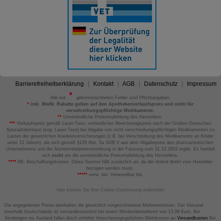
Barrierefreiheitserklärung
Kontakt
AGB
Datenschutz
Impressum
Alle mit
gekennzeichneten Felder sind Pflichtangaben.
*
inkl. MwSt. Rabatte gelten auf den Apothekenverkaufspreis und nicht für
verschreibungspflichtige Medikamente.
**
Unverbindliche Preisempfehlung des Herstellers.
***
Verkaufspreis gemäß Lauer-Taxe; verbindlicher Abrechnungspreis nach der Großen Deutschen
Spezialitätentaxe (sog. Lauer-Taxe) bei Abgabe von nicht verschreibungspflichtigen Medikamenten zu
Lasten der gesetzlichen Krankenversicherungen (z.B. bei Verschreibung des Medikaments an Kinder
unter 12 Jahren), die sich gemäß §129 Abs. 5a SGB V aus dem Abgabepreis des pharmazeutischen
Unternehmens und der Arzneimittelpreisverordnung in der Fassung zum 31.12.2003 ergibt. Es handelt
sich
nicht
um die unverbindliche Preisempfehlung des Herstellers.
****
BK: Beschaffungskosten. Diese Summe fällt zusätzlich an, da der Artikel direkt vom Hersteller
bezogen werden muss.
*****
verw. bis: Verwendbar bis.
Hier können Sie Ihre Cookie-Zustimmung widerrufen
Die angegebenen Preise beinhalten die gesetzlich vorgeschriebene Mehrwertsteuer. Der Versand
innerhalb Deutschlands ist versandkostenfrei bei einem Mindestbestellwert von 13,99 Euro. Bei
Sendungen ins Ausland fallen durch erhöhte Versicherungsgebühren Mehrkosten an
Versandkosten
Bei