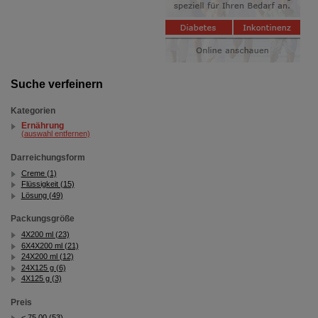
Suche verfeinern
Kategorien
Ernährung
(auswahl entfernen)
Darreichungsform
Creme (1)
Flüssigkeit (15)
Lösung (49)
Packungsgröße
4X200 ml (23)
6X4X200 ml (21)
24X200 ml (12)
24X125 g (6)
4X125 g (3)
Preis
< 75.00 (53)