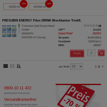
57%
61%
4X200 ml
24X200 ml
FRESUBIN ENERGY Fibre DRINK Mischkarton Trinkfl.
Fresenius Kabi Deutschland
0
GmbH
UVP
**
154,99 €
Unser Preis
*
62,55 €
00264070
6X4X200
ml
Lösung
Sie sparen
92,44 €
(
60%
)
Grundpreis
13,03 €
pro 1 l
MHD:
04/2027
Details
1
2
pro Seite
0800-10 11 422
gebührenfreie Rufnummer
Versandkostenfrei
innerhalb Deutschlands bei einem