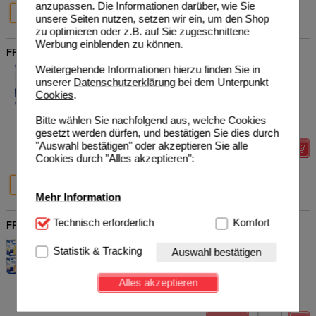
anzupassen. Die Informationen darüber, wie Sie
64%
20%
4X200 ml
6X4X200 ml
unsere Seiten nutzen, setzen wir ein, um den Shop
zu optimieren oder z.B. auf Sie zugeschnittene
Werbung einblenden zu können.
FRESUBIN PROTEIN Energy DRINK Walderdbe.Trinkfl.
Weitergehende Informationen hierzu finden Sie in
Fresenius Kabi Deutschland
0
GmbH
UVP
**
26,00 €
unserer
Datenschutzerklärung
bei dem Unterpunkt
Unser Preis
*
9,35 €
06698728
Cookies
.
4X200
ml
Lösung
Sie sparen
16,65 €
(
64%
)
Grundpreis
11,69 €
pro 1 l
Bitte wählen Sie nachfolgend aus, welche Cookies
MHD:
03/2027
gesetzt werden dürfen, und bestätigen Sie dies durch
"Auswahl bestätigen" oder akzeptieren Sie alle
Details
Cookies durch "Alles akzeptieren":
64%
20%
4X200 ml
6X4X200 ml
Mehr Information
Technisch Notwendig:
Technisch erforderlich
Hierbei handelt es sich um
Komfort
FRESUBIN PROTEIN Energy DRINK Mischkarton Trinkfl.
Cookies, die für die Grundfunktionen unserer
Fresenius Kabi Deutschland
1
Website notwendig sind (z.B. Navigation, Warenkorb,
Statistik & Tracking
Auswahl bestätigen
GmbH
UVP
**
162,99 €
Kundenkonto), weshalb auf diese nicht verzichtet
Unser Preis
*
67,09 €
00350177
werden kann.
6X4X200
ml
Lösung
Sie sparen
95,90 €
(
59%
)
Alles akzeptieren
Grundpreis
13,98 €
pro 1 l
Komfort:
Diese Cookies werden genutzt um das
MHD:
05/2027
Einkaufserlebnis noch ansprechender zu gestalten,