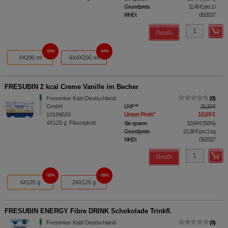
Grundpreis
11,49 €
pro 1 l
MHD:
05/2027
Details
63%
64%
4X200 ml
6X4X200 ml
FRESUBIN 2 kcal Creme Vanille im Becher
Fresenius Kabi Deutschland
0
GmbH
UVP
**
21,33 €
Unser Preis
*
10,69 €
10199020
4X125
g
Flüssigkeit
Sie sparen
10,64 €
(
50%
)
Grundpreis
21,38 €
pro 1 kg
MHD:
05/2027
Details
50%
59%
4X125 g
24X125 g
FRESUBIN ENERGY Fibre DRINK Schokolade Trinkfl.
Fresenius Kabi Deutschland
0