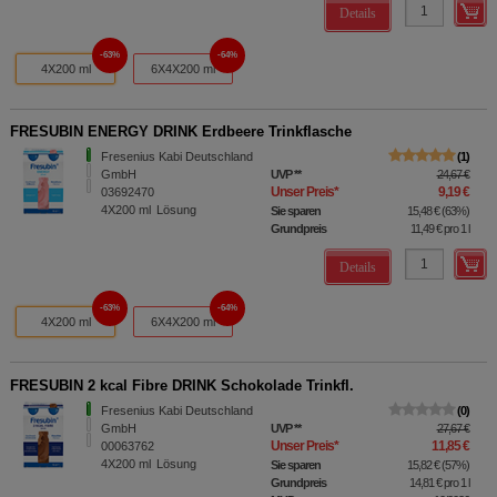
Details
63%
64%
4X200 ml
6X4X200 ml
FRESUBIN ENERGY DRINK Erdbeere Trinkflasche
Fresenius Kabi Deutschland
1
GmbH
UVP
**
24,67 €
Unser Preis
*
9,19 €
03692470
4X200
ml
Lösung
Sie sparen
15,48 €
(
63%
)
Grundpreis
11,49 €
pro 1 l
Details
63%
64%
4X200 ml
6X4X200 ml
FRESUBIN 2 kcal Fibre DRINK Schokolade Trinkfl.
Fresenius Kabi Deutschland
0
GmbH
UVP
**
27,67 €
Unser Preis
*
11,85 €
00063762
4X200
ml
Lösung
Sie sparen
15,82 €
(
57%
)
Grundpreis
14,81 €
pro 1 l