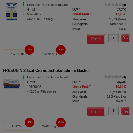
Fresenius Kabi Deutschland
0
GmbH
UVP
**
27,67 €
Unser Preis
*
11,85 €
06964667
4X200
ml
Lösung
Sie sparen
15,82 €
(
57%
)
Grundpreis
14,81 €
pro 1 l
MHD:
10/2026
Details
57%
61%
4X200 ml
24X200 ml
FRESUBIN 2 kcal Creme Schokolade im Becher
Fresenius Kabi Deutschland
0
GmbH
UVP
**
21,33 €
Unser Preis
*
10,69 €
10199095
4X125
g
Flüssigkeit
Sie sparen
10,64 €
(
50%
)
Grundpreis
21,38 €
pro 1 kg
MHD:
02/2027
Details
50%
59%
4X125 g
24X125 g