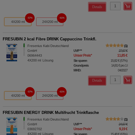
Details
57%
61%
4X200 ml
24X200 ml
FRESUBIN 2 kcal Fibre DRINK Cappuccino Trinkfl.
Fresenius Kabi Deutschland
1
GmbH
UVP
**
27,67 €
Unser Preis
*
11,85 €
06964443
4X200
ml
Lösung
Sie sparen
15,82 €
(
57%
)
Grundpreis
14,81 €
pro 1 l
MHD:
04/2027
Details
57%
61%
4X200 ml
24X200 ml
FRESUBIN ENERGY DRINK Multifrucht Trinkflasche
Fresenius Kabi Deutschland
1
GmbH
UVP
**
24,67 €
Unser Preis
*
9,19 €
03692702
4X200
ml
Lösung
Sie sparen
15,48 €
(
63%
)