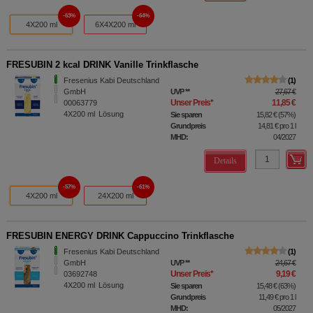
63%
64%
4X200 ml
6X4X200 ml
FRESUBIN 2 kcal DRINK Vanille Trinkflasche
Fresenius Kabi Deutschland
1
GmbH
UVP
**
27,67 €
Unser Preis
*
11,85 €
00063779
4X200
ml
Lösung
Sie sparen
15,82 €
(
57%
)
Grundpreis
14,81 €
pro 1 l
MHD:
04/2027
Details
57%
61%
4X200 ml
24X200 ml
FRESUBIN ENERGY DRINK Cappuccino Trinkflasche
Fresenius Kabi Deutschland
1
GmbH
UVP
**
24,67 €
Unser Preis
*
9,19 €
03692748
4X200
ml
Lösung
Sie sparen
15,48 €
(
63%
)
Grundpreis
11,49 €
pro 1 l
MHD:
05/2027