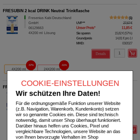
FRESUBIN 2 kcal DRINK Neutral Trinkflasche
Fresenius Kabi Deutschland
1
GmbH
UVP
**
27,67 €
Unser Preis
*
11,85 €
06129663
4X200
ml
Lösung
Sie sparen
15,82 €
(
57%
)
Grundpreis
14,81 €
pro 1 l
MHD:
03/2027
Details
57%
61%
4X200 ml
24X200 ml
COOKIE-EINSTELLUNGEN
FRESUBIN PROTEIN Energy DRINK Nuss Trinkflasche
Wir schützen Ihre Daten!
Fresenius Kabi Deutschland
1
GmbH
UVP
**
26,00 €
Für die ordnungsgemäße Funktion unserer Website
Unser Preis
*
9,35 €
06698740
(z.B. Navigation, Warenkorb, Kundenkonto) setzen
4X200
ml
Lösung
Sie sparen
16,65 €
(
64%
)
wir so genannte Cookies ein. Diese sind technisch
Grundpreis
11,69 €
pro 1 l
notwendig, damit unser Shop überhaupt funktioniert.
MHD:
02/2027
Darüber hinaus helfen uns Cookies, Pixel und
Details
vergleichbare Technologien, unsere Website an das
von Ihnen bevorzugte Verhalten im Shop