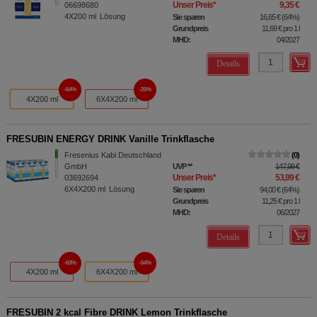
Unser Preis
*
9,35 €
06698680
4X200
ml
Lösung
Sie sparen
16,65 €
(
64%
)
Grundpreis
11,69 €
pro 1 l
MHD:
04/2027
Details
64%
20%
4X200 ml
6X4X200 ml
FRESUBIN ENERGY DRINK Vanille Trinkflasche
Fresenius Kabi Deutschland
0
GmbH
UVP
**
147,99 €
Unser Preis
*
53,99 €
03692694
6X4X200
ml
Lösung
Sie sparen
94,00 €
(
64%
)
Grundpreis
11,25 €
pro 1 l
MHD:
06/2027
Details
63%
64%
4X200 ml
6X4X200 ml
FRESUBIN 2 kcal Fibre DRINK Lemon Trinkflasche