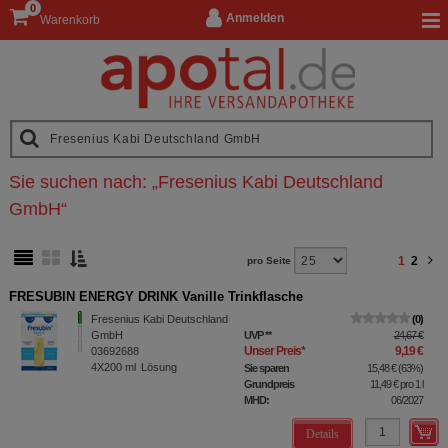
0
Anmelden
Warenkorb
Sie suchen nach:
„
Fresenius Kabi Deutschland
GmbH
“
1
2
pro Seite
FRESUBIN ENERGY DRINK Vanille Trinkflasche
Fresenius Kabi Deutschland
0
GmbH
UVP
**
24,67 €
Unser Preis
*
9,19 €
03692688
4X200
ml
Lösung
Sie sparen
15,48 €
(
63%
)
Grundpreis
11,49 €
pro 1 l
MHD:
06/2027
Details