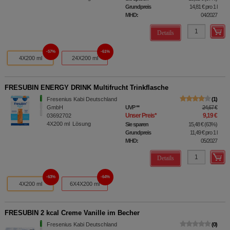
Grundpreis
14,81 €
pro 1 l
MHD:
04/2027
Details
57%
61%
4X200 ml
24X200 ml
FRESUBIN ENERGY DRINK Multifrucht Trinkflasche
Fresenius Kabi Deutschland
1
GmbH
UVP
**
24,67 €
Unser Preis
*
9,19 €
03692702
4X200
ml
Lösung
Sie sparen
15,48 €
(
63%
)
Grundpreis
11,49 €
pro 1 l
MHD:
05/2027
Details
63%
64%
4X200 ml
6X4X200 ml
FRESUBIN 2 kcal Creme Vanille im Becher
Fresenius Kabi Deutschland
0