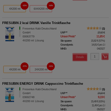
63%
64%
4X200 ml
6X4X200 ml
FRESUBIN 2 kcal DRINK Vanille Trinkflasche
Fresenius Kabi Deutschland
1
GmbH
UVP
**
27,67 €
Unser Preis
*
11,85 €
00063779
4X200
ml
Lösung
Sie sparen
15,82 €
(
57%
)
Grundpreis
14,81 €
pro 1 l
MHD:
04/2027
Details
57%
61%
4X200 ml
24X200 ml
FRESUBIN ENERGY DRINK Cappuccino Trinkflasche
Fresenius Kabi Deutschland
1
GmbH
UVP
**
24,67 €
Unser Preis
*
9,19 €
03692748
4X200
ml
Lösung
Sie sparen
15,48 €
(
63%
)
Grundpreis
11,49 €
pro 1 l
MHD:
05/2027