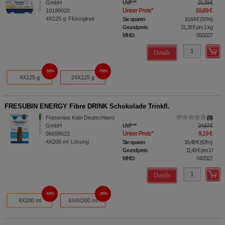
GmbH
UVP
**
21,33 €
Unser Preis
*
10,69 €
10199020
4X125
g
Flüssigkeit
Sie sparen
10,64 €
(
50%
)
Grundpreis
21,38 €
pro 1 kg
MHD:
05/2027
Details
50%
59%
4X125 g
24X125 g
FRESUBIN ENERGY Fibre DRINK Schokolade Trinkfl.
Fresenius Kabi Deutschland
0
GmbH
UVP
**
24,67 €
Unser Preis
*
9,19 €
06698622
4X200
ml
Lösung
Sie sparen
15,48 €
(
63%
)
Grundpreis
11,49 €
pro 1 l
MHD:
04/2027
Details
63%
20%
4X200 ml
6X4X200 ml