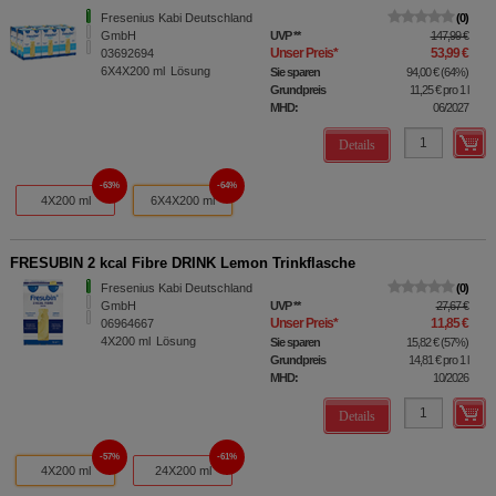
Fresenius Kabi Deutschland
0
GmbH
UVP
**
147,99 €
Unser Preis
*
53,99 €
03692694
6X4X200
ml
Lösung
Sie sparen
94,00 €
(
64%
)
Grundpreis
11,25 €
pro 1 l
MHD:
06/2027
Details
63%
64%
4X200 ml
6X4X200 ml
FRESUBIN 2 kcal Fibre DRINK Lemon Trinkflasche
Fresenius Kabi Deutschland
0
GmbH
UVP
**
27,67 €
Unser Preis
*
11,85 €
06964667
4X200
ml
Lösung
Sie sparen
15,82 €
(
57%
)
Grundpreis
14,81 €
pro 1 l
MHD:
10/2026
Details
57%
61%
4X200 ml
24X200 ml