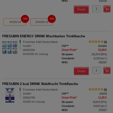
MHD:
10/2026
Details
57%
61%
4X200 ml
24X200 ml
FRESUBIN ENERGY DRINK Mischkarton Trinkflasche
Fresenius Kabi Deutschland
1
GmbH
UVP
**
154,99 €
Unser Preis
*
53,99 €
06091564
6X4X200
ml
Lösung
Sie sparen
101,00 €
(
65%
)
Grundpreis
11,25 €
pro 1 l
MHD:
06/2027
Details
FRESUBIN 2 kcal DRINK Waldfrucht Trinkflasche
Fresenius Kabi Deutschland
1
GmbH
UVP
**
27,67 €
Unser Preis
*
11,85 €
00063785
4X200
ml
Lösung
Sie sparen
15,82 €
(
57%
)
Grundpreis
14,81 €
pro 1 l
MHD:
07/2027