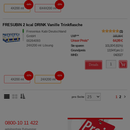
64%
20%
4X200 ml
6X4X200 ml
FRESUBIN 2 kcal DRINK Vanille Trinkflasche
Fresenius Kabi Deutschland
1
GmbH
UVP
**
165,99 €
Unser Preis
*
64,99 €
00264093
24X200
ml
Lösung
Sie sparen
101,00 €
(
61%
)
Grundpreis
13,54 €
pro 1 l
MHD:
04/2027
Details
57%
61%
4X200 ml
24X200 ml
1
2
pro Seite
0800-10 11 422
gebührenfreie Rufnummer