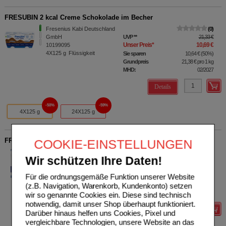
FRESUBIN 2 kcal Creme Schokolade im Becher
Fresenius Kabi Deutschland
0
GmbH
UVP
**
21,33 €
Unser Preis
*
10,69 €
10199095
4X125
g
Flüssigkeit
Sie sparen
10,64 €
(
50%
)
Grundpreis
21,38 €
pro 1 kg
MHD:
02/2027
Details
50%
59%
4X125 g
24X125 g
FRESUBIN 2 kcal DRINK Neutral Trinkflasche
COOKIE-EINSTELLUNGEN
Fresenius Kabi Deutschland
1
Wir schützen Ihre Daten!
GmbH
UVP
**
27,67 €
Unser Preis
*
11,85 €
06129663
Für die ordnungsgemäße Funktion unserer Website
4X200
ml
Lösung
Sie sparen
15,82 €
(
57%
)
(z.B. Navigation, Warenkorb, Kundenkonto) setzen
Grundpreis
14,81 €
pro 1 l
MHD:
03/2027
wir so genannte Cookies ein. Diese sind technisch
notwendig, damit unser Shop überhaupt funktioniert.
Details
Darüber hinaus helfen uns Cookies, Pixel und
vergleichbare Technologien, unsere Website an das