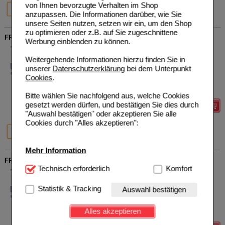
57%
61%
von Ihnen bevorzugte Verhalten im Shop
4X200 ml
24X200 ml
anzupassen. Die Informationen darüber, wie Sie
unsere Seiten nutzen, setzen wir ein, um den Shop
zu optimieren oder z.B. auf Sie zugeschnittene
FRESUBIN PROTEIN Energy DRINK Nuss Trinkflasche
Werbung einblenden zu können.
Fresenius Kabi Deutschland
1
GmbH
UVP
**
26,00 €
Weitergehende Informationen hierzu finden Sie in
Unser Preis
*
9,35 €
06698740
unserer
Datenschutzerklärung
bei dem Unterpunkt
4X200
ml
Lösung
Sie sparen
16,65 €
(
64%
)
Cookies
.
Grundpreis
11,69 €
pro 1 l
MHD:
02/2027
Bitte wählen Sie nachfolgend aus, welche Cookies
gesetzt werden dürfen, und bestätigen Sie dies durch
Details
"Auswahl bestätigen" oder akzeptieren Sie alle
Cookies durch "Alles akzeptieren":
64%
20%
4X200 ml
6X4X200 ml
Mehr Information
FRESUBIN PROTEIN Energy DRINK Walderdbe.Trinkfl.
Technisch Notwendig:
Technisch erforderlich
Hierbei handelt es sich um
Komfort
Fresenius Kabi Deutschland
0
Cookies, die für die Grundfunktionen unserer
GmbH
UVP
**
26,00 €
Website notwendig sind (z.B. Navigation, Warenkorb,
Statistik & Tracking
Unser Preis
*
9,35 €
06698728
Auswahl bestätigen
Kundenkonto), weshalb auf diese nicht verzichtet
4X200
ml
Lösung
Sie sparen
16,65 €
(
64%
)
werden kann.
Grundpreis
11,69 €
pro 1 l
Alles akzeptieren
MHD:
03/2027
Komfort:
Diese Cookies werden genutzt um das