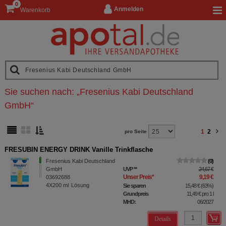
0
Anmelden
Warenkorb
Sie suchen nach:
„
Fresenius Kabi Deutschland
GmbH
“
1
2
pro Seite
FRESUBIN ENERGY DRINK Vanille Trinkflasche
Fresenius Kabi Deutschland
0
GmbH
UVP
**
24,67 €
Unser Preis
*
9,19 €
03692688
4X200
ml
Lösung
Sie sparen
15,48 €
(
63%
)
Grundpreis
11,49 €
pro 1 l
MHD:
06/2027
Details