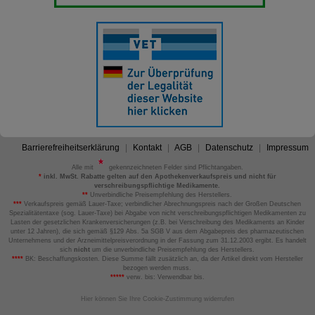
Barrierefreiheitserklärung
Kontakt
AGB
Datenschutz
Impressum
Alle mit
gekennzeichneten Felder sind Pflichtangaben.
*
inkl. MwSt. Rabatte gelten auf den Apothekenverkaufspreis und nicht für
verschreibungspflichtige Medikamente.
**
Unverbindliche Preisempfehlung des Herstellers.
***
Verkaufspreis gemäß Lauer-Taxe; verbindlicher Abrechnungspreis nach der Großen Deutschen
Spezialitätentaxe (sog. Lauer-Taxe) bei Abgabe von nicht verschreibungspflichtigen Medikamenten zu
Lasten der gesetzlichen Krankenversicherungen (z.B. bei Verschreibung des Medikaments an Kinder
unter 12 Jahren), die sich gemäß §129 Abs. 5a SGB V aus dem Abgabepreis des pharmazeutischen
Unternehmens und der Arzneimittelpreisverordnung in der Fassung zum 31.12.2003 ergibt. Es handelt
sich
nicht
um die unverbindliche Preisempfehlung des Herstellers.
****
BK: Beschaffungskosten. Diese Summe fällt zusätzlich an, da der Artikel direkt vom Hersteller
bezogen werden muss.
*****
verw. bis: Verwendbar bis.
Hier können Sie Ihre Cookie-Zustimmung widerrufen