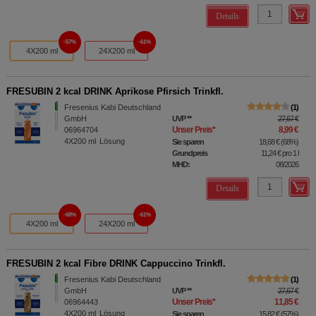
Details
57%
61%
4X200 ml
24X200 ml
FRESUBIN 2 kcal DRINK Aprikose Pfirsich Trinkfl.
Fresenius Kabi Deutschland
1
GmbH
UVP
**
27,67 €
Unser Preis
*
8,99 €
06964704
4X200
ml
Lösung
Sie sparen
18,68 €
(
68%
)
Grundpreis
11,24 €
pro 1 l
MHD:
08/2026
Details
68%
61%
4X200 ml
24X200 ml
FRESUBIN 2 kcal Fibre DRINK Cappuccino Trinkfl.
Fresenius Kabi Deutschland
1
GmbH
UVP
**
27,67 €
Unser Preis
*
11,85 €
06964443
4X200
ml
Lösung
Sie sparen
15,82 €
(
57%
)