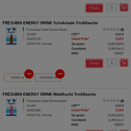
Details
FRESUBIN ENERGY DRINK Schokolade Trinkflasche
Fresenius Kabi Deutschland
0
GmbH
UVP
**
24,67 €
Unser Preis
*
9,19 €
03692725
4X200
ml
Lösung
Sie sparen
15,48 €
(
63%
)
Grundpreis
11,49 €
pro 1 l
MHD:
04/2027
Details
63%
64%
4X200 ml
6X4X200 ml
FRESUBIN ENERGY DRINK Waldfrucht Trinkflasche
Fresenius Kabi Deutschland
0
GmbH
UVP
**
24,67 €
Unser Preis
*
9,19 €
03692665
4X200
ml
Lösung
Sie sparen
15,48 €
(
63%
)
Grundpreis
11,49 €
pro 1 l
MHD:
03/2027