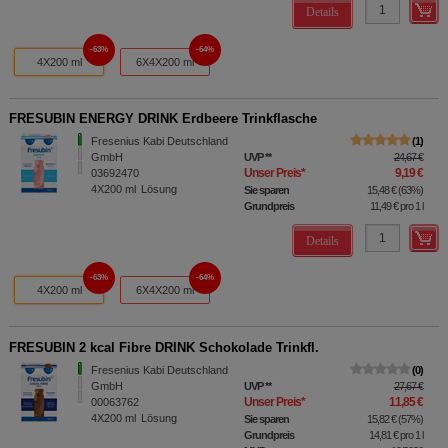
Details
63%
64%
4X200 ml
6X4X200 ml
FRESUBIN ENERGY DRINK Erdbeere Trinkflasche
Fresenius Kabi Deutschland
1
GmbH
UVP
**
24,67 €
Unser Preis
*
9,19 €
03692470
4X200
ml
Lösung
Sie sparen
15,48 €
(
63%
)
Grundpreis
11,49 €
pro 1 l
Details
63%
64%
4X200 ml
6X4X200 ml
FRESUBIN 2 kcal Fibre DRINK Schokolade Trinkfl.
Fresenius Kabi Deutschland
0
GmbH
UVP
**
27,67 €
Unser Preis
*
11,85 €
00063762
4X200
ml
Lösung
Sie sparen
15,82 €
(
57%
)
Grundpreis
14,81 €
pro 1 l