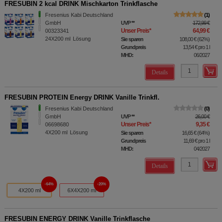
FRESUBIN 2 kcal DRINK Mischkarton Trinkflasche
Fresenius Kabi Deutschland
1
GmbH
UVP
**
172,99 €
Unser Preis
*
64,99 €
00323341
24X200
ml
Lösung
Sie sparen
108,00 €
(
62%
)
Grundpreis
13,54 €
pro 1 l
MHD:
06/2027
Details
FRESUBIN PROTEIN Energy DRINK Vanille Trinkfl.
Fresenius Kabi Deutschland
0
GmbH
UVP
**
26,00 €
Unser Preis
*
9,35 €
06698680
4X200
ml
Lösung
Sie sparen
16,65 €
(
64%
)
Grundpreis
11,69 €
pro 1 l
MHD:
04/2027
Details
64%
20%
4X200 ml
6X4X200 ml
FRESUBIN ENERGY DRINK Vanille Trinkflasche