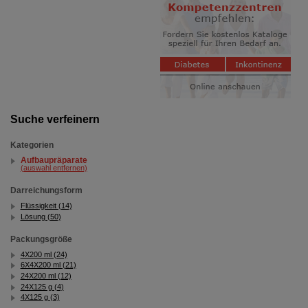
Suche verfeinern
Kategorien
Aufbaupräparate
(auswahl entfernen)
Darreichungsform
Flüssigkeit (14)
Lösung (50)
Packungsgröße
4X200 ml (24)
6X4X200 ml (21)
24X200 ml (12)
24X125 g (4)
4X125 g (3)