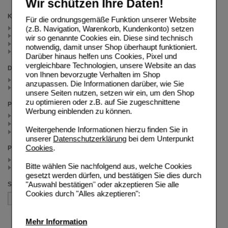
Wir schützen Ihre Daten!
Kategorien
Für die ordnungsgemäße Funktion unserer Website
Blutzuckermessgeräte (3)
(z.B. Navigation, Warenkorb, Kundenkonto) setzen
LifeScan (2)
wir so genannte Cookies ein. Diese sind technisch
Sparsets (1)
notwendig, damit unser Shop überhaupt funktioniert.
Kontrolllösungen (1)
Darüber hinaus helfen uns Cookies, Pixel und
vergleichbare Technologien, unsere Website an das
Darreichungsform
von Ihnen bevorzugte Verhalten im Shop
Kombipackung (2)
anzupassen. Die Informationen darüber, wie Sie
Teststreifen (2)
unsere Seiten nutzen, setzen wir ein, um den Shop
zu optimieren oder z.B. auf Sie zugeschnittene
Packungsgröße
Werbung einblenden zu können.
1 St (3)
50 St (1)
Weitergehende Informationen hierzu finden Sie in
1X50 St (1)
unserer
Datenschutzerklärung
bei dem Unterpunkt
Cookies
.
Preis
< 20.00 (3)
Bitte wählen Sie nachfolgend aus, welche Cookies
>= 20.00 (2)
gesetzt werden dürfen, und bestätigen Sie dies durch
"Auswahl bestätigen" oder akzeptieren Sie alle
Sortieren nach
Cookies durch "Alles akzeptieren":
Mehr Information