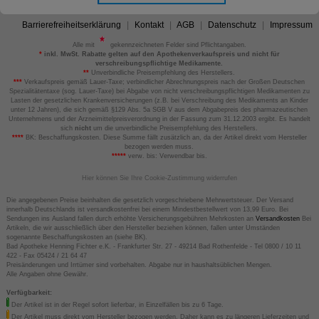
Barrierefreiheitserklärung
Kontakt
AGB
Datenschutz
Impressum
Alle mit
gekennzeichneten Felder sind Pflichtangaben.
*
inkl. MwSt. Rabatte gelten auf den Apothekenverkaufspreis und nicht für
verschreibungspflichtige Medikamente.
**
Unverbindliche Preisempfehlung des Herstellers.
***
Verkaufspreis gemäß Lauer-Taxe; verbindlicher Abrechnungspreis nach der Großen Deutschen
Spezialitätentaxe (sog. Lauer-Taxe) bei Abgabe von nicht verschreibungspflichtigen Medikamenten zu
Lasten der gesetzlichen Krankenversicherungen (z.B. bei Verschreibung des Medikaments an Kinder
unter 12 Jahren), die sich gemäß §129 Abs. 5a SGB V aus dem Abgabepreis des pharmazeutischen
Unternehmens und der Arzneimittelpreisverordnung in der Fassung zum 31.12.2003 ergibt. Es handelt
sich
nicht
um die unverbindliche Preisempfehlung des Herstellers.
****
BK: Beschaffungskosten. Diese Summe fällt zusätzlich an, da der Artikel direkt vom Hersteller
bezogen werden muss.
*****
verw. bis: Verwendbar bis.
Hier können Sie Ihre Cookie-Zustimmung widerrufen
Die angegebenen Preise beinhalten die gesetzlich vorgeschriebene Mehrwertsteuer. Der Versand
innerhalb Deutschlands ist versandkostenfrei bei einem Mindestbestellwert von 13,99 Euro. Bei
Sendungen ins Ausland fallen durch erhöhte Versicherungsgebühren Mehrkosten an
Versandkosten
Bei
Artikeln, die wir ausschließlich über den Hersteller beziehen können, fallen unter Umständen
sogenannte Beschaffungskosten an (siehe BK).
Bad Apotheke Henning Fichter e.K. - Frankfurter Str. 27 - 49214 Bad Rothenfelde - Tel 0800 / 10 11
422 - Fax 05424 / 21 64 47
Preisänderungen und Irrtümer sind vorbehalten. Abgabe nur in haushaltsüblichen Mengen.
Alle Angaben ohne Gewähr.
Verfügbarkeit:
Der Artikel ist in der Regel sofort lieferbar, in Einzelfällen bis zu 6 Tage.
Der Artikel muss direkt vom Hersteller bezogen werden. Daher kann es zu längeren Lieferzeiten und