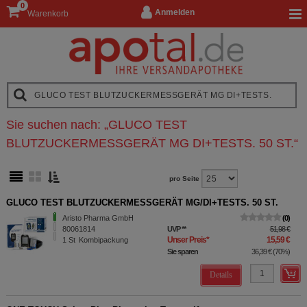
0
Anmelden
Warenkorb
Sie suchen nach:
„
GLUCO TEST
BLUTZUCKERMESSGERÄT MG DI+TESTS. 50 ST.
“
pro Seite
GLUCO TEST BLUTZUCKERMESSGERÄT MG/DI+TESTS. 50 ST.
Aristo Pharma GmbH
0
80061814
UVP
**
51,98 €
Unser Preis
*
15,59 €
1
St
Kombipackung
Sie sparen
36,39 €
(
70%
)
Details