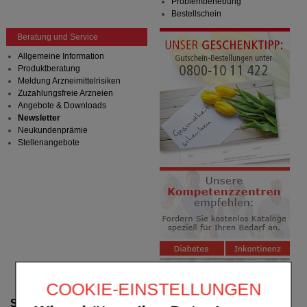
Problembehebung
Bestellschein
Beratung und Service
Allgemeine Information
Produktberatung
Meldung Arzneimittelrisiken
Zuzahlungsfreie Arzneien
Angebote & Downloads
Newsletter
Neukundenprämie
Stellenangebote
COOKIE-EINSTELLUNGEN
Suche verfeinern