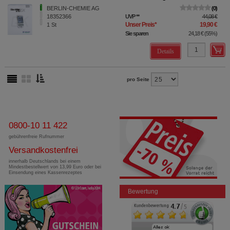
BERLIN-CHEMIE AG
0
18352366
UVP
**
44,08 €
Unser Preis
*
19,90 €
1
St
Sie sparen
24,18 €
(
55%
)
Details
pro Seite
0800-10 11 422
gebührenfreie Rufnummer
Versandkostenfrei
innerhalb Deutschlands bei einem
Mindestbestellwert von 13,99 Euro oder bei
Einsendung eines Kassenrezeptes
Bewertung