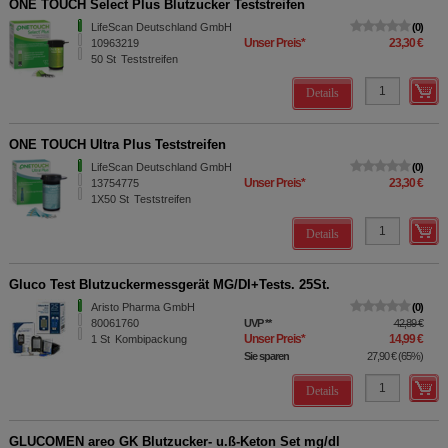
ONE TOUCH Select Plus Blutzucker Teststreifen
LifeScan Deutschland GmbH
0
Unser Preis
*
23,30 €
10963219
50
St
Teststreifen
Details
ONE TOUCH Ultra Plus Teststreifen
LifeScan Deutschland GmbH
0
Unser Preis
*
23,30 €
13754775
1X50
St
Teststreifen
Details
Gluco Test Blutzuckermessgerät MG/DI+Tests. 25St.
Aristo Pharma GmbH
0
80061760
UVP
**
42,89 €
Unser Preis
*
14,99 €
1
St
Kombipackung
Sie sparen
27,90 €
(
65%
)
Details
GLUCOMEN areo GK Blutzucker- u.ß-Keton Set mg/dl