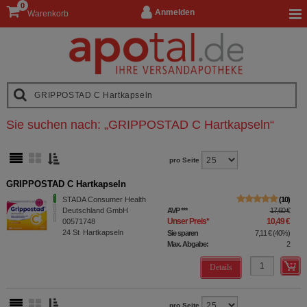
0
Anmelden
Warenkorb
Sie suchen nach:
„
GRIPPOSTAD C Hartkapseln
“
pro Seite
GRIPPOSTAD C Hartkapseln
STADA Consumer Health
10
Deutschland GmbH
AVP
***
17,60 €
Unser Preis
*
10,49 €
00571748
24
St
Hartkapseln
Sie sparen
7,11 €
(
40%
)
Max. Abgabe:
2
Details
pro Seite