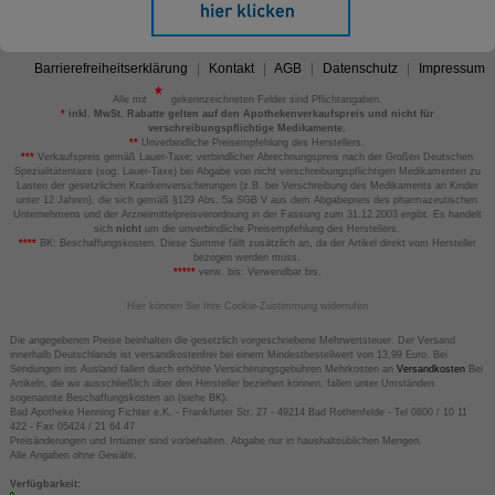
Barrierefreiheitserklärung
Kontakt
AGB
Datenschutz
Impressum
Alle mit
gekennzeichneten Felder sind Pflichtangaben.
*
inkl. MwSt. Rabatte gelten auf den Apothekenverkaufspreis und nicht für
verschreibungspflichtige Medikamente.
**
Unverbindliche Preisempfehlung des Herstellers.
***
Verkaufspreis gemäß Lauer-Taxe; verbindlicher Abrechnungspreis nach der Großen Deutschen
Spezialitätentaxe (sog. Lauer-Taxe) bei Abgabe von nicht verschreibungspflichtigen Medikamenten zu
Lasten der gesetzlichen Krankenversicherungen (z.B. bei Verschreibung des Medikaments an Kinder
unter 12 Jahren), die sich gemäß §129 Abs. 5a SGB V aus dem Abgabepreis des pharmazeutischen
Unternehmens und der Arzneimittelpreisverordnung in der Fassung zum 31.12.2003 ergibt. Es handelt
sich
nicht
um die unverbindliche Preisempfehlung des Herstellers.
****
BK: Beschaffungskosten. Diese Summe fällt zusätzlich an, da der Artikel direkt vom Hersteller
bezogen werden muss.
*****
verw. bis: Verwendbar bis.
Hier können Sie Ihre Cookie-Zustimmung widerrufen
Die angegebenen Preise beinhalten die gesetzlich vorgeschriebene Mehrwertsteuer. Der Versand
innerhalb Deutschlands ist versandkostenfrei bei einem Mindestbestellwert von 13,99 Euro. Bei
Sendungen ins Ausland fallen durch erhöhte Versicherungsgebühren Mehrkosten an
Versandkosten
Bei
Artikeln, die wir ausschließlich über den Hersteller beziehen können, fallen unter Umständen
sogenannte Beschaffungskosten an (siehe BK).
Bad Apotheke Henning Fichter e.K. - Frankfurter Str. 27 - 49214 Bad Rothenfelde - Tel 0800 / 10 11
422 - Fax 05424 / 21 64 47
Preisänderungen und Irrtümer sind vorbehalten. Abgabe nur in haushaltsüblichen Mengen.
Alle Angaben ohne Gewähr.
Verfügbarkeit: