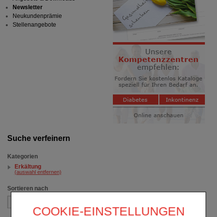
Newsletter
Neukundenprämie
Stellenangebote
Suche verfeinern
Kategorien
Erkältung
(auswahl entfernen)
Sortieren nach
COOKIE-EINSTELLUNGEN