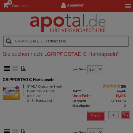
0
Anmelden
Warenkorb
Sie suchen nach:
„
GRIPPOSTAD C Hartkapseln
“
pro Seite
GRIPPOSTAD C Hartkapseln
STADA Consumer Health
10
Deutschland GmbH
AVP
***
17,60 €
Unser Preis
*
10,49 €
00571748
24
St
Hartkapseln
Sie sparen
7,11 €
(
40%
)
Max. Abgabe:
2
Details
pro Seite