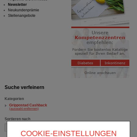
Newsletter
Neukundenprämie
Stellenangebote
Suche verfeinern
Kategorien
Grippostad Cashback
(auswahl entfernen)
Sortieren nach
COOKIE-EINSTELLUNGEN