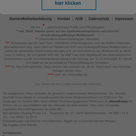
Barrierefreiheitserklärung
Kontakt
AGB
Datenschutz
Impressum
Alle mit
gekennzeichneten Felder sind Pflichtangaben.
*
inkl. MwSt. Rabatte gelten auf den Apothekenverkaufspreis und nicht für
verschreibungspflichtige Medikamente.
**
Unverbindliche Preisempfehlung des Herstellers.
***
Verkaufspreis gemäß Lauer-Taxe; verbindlicher Abrechnungspreis nach der Großen Deutschen
Spezialitätentaxe (sog. Lauer-Taxe) bei Abgabe von nicht verschreibungspflichtigen Medikamenten zu
Lasten der gesetzlichen Krankenversicherungen (z.B. bei Verschreibung des Medikaments an Kinder
unter 12 Jahren), die sich gemäß §129 Abs. 5a SGB V aus dem Abgabepreis des pharmazeutischen
Unternehmens und der Arzneimittelpreisverordnung in der Fassung zum 31.12.2003 ergibt. Es handelt
sich
nicht
um die unverbindliche Preisempfehlung des Herstellers.
****
BK: Beschaffungskosten. Diese Summe fällt zusätzlich an, da der Artikel direkt vom Hersteller
bezogen werden muss.
*****
verw. bis: Verwendbar bis.
Hier können Sie Ihre Cookie-Zustimmung widerrufen
Die angegebenen Preise beinhalten die gesetzlich vorgeschriebene Mehrwertsteuer. Der Versand
innerhalb Deutschlands ist versandkostenfrei bei einem Mindestbestellwert von 13,99 Euro. Bei
Sendungen ins Ausland fallen durch erhöhte Versicherungsgebühren Mehrkosten an
Versandkosten
Bei
Artikeln, die wir ausschließlich über den Hersteller beziehen können, fallen unter Umständen
sogenannte Beschaffungskosten an (siehe BK).
Bad Apotheke Henning Fichter e.K. - Frankfurter Str. 27 - 49214 Bad Rothenfelde - Tel 0800 / 10 11
422 - Fax 05424 / 21 64 47
Preisänderungen und Irrtümer sind vorbehalten. Abgabe nur in haushaltsüblichen Mengen.
Alle Angaben ohne Gewähr.
Verfügbarkeit: