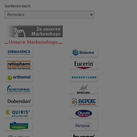
Besuchers oder unsere Seite an bevorzugte
Sortieren nach
Verhaltensweisen (z.B. Spracheinstellung)
anzupassen. Komfort-Cookies ermöglichen es uns
auch auf Ihre Bedürfnisse zugeschrittene Inhalte
anzuzeigen und unser Partnerprogramm zu
betreiben.
Statistik & Tracking:
Hierüber lassen sich
Informationen über die Art und Weise der Nutzung
unserer Website sammeln, mit deren Hilfe wir unsere
Website weiter für Sie optimieren können, den Inhalt
auf unserer Website aber auch die Werbung auf
Drittseiten möglichst relevant für Sie zu gestalten.
Bitte beachten Sie, dass Daten hierfür teilweise an
Dritte wie z.B. Google oder soziale Medien
übertragen werden.