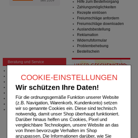
Hilfe zum Bestellvorgang
Zahlungsmöglichkeiten
Rezepte einlösen
Freiumschläge anfordern
Freiumschläge downloaden
Auslandsbestellung
Reklamation
Widerrufsformular
Problembehebung
Bestellschein
Beratung und Service
Allgemeine Information
COOKIE-EINSTELLUNGEN
Produktberatung
Meldung Arzneimittelrisiken
Wir schützen Ihre Daten!
Zuzahlungsfreie Arzneien
Angebote & Downloads
Für die ordnungsgemäße Funktion unserer Website
Newsletter
(z.B. Navigation, Warenkorb, Kundenkonto) setzen
Neukundenprämie
wir so genannte Cookies ein. Diese sind technisch
Stellenangebote
notwendig, damit unser Shop überhaupt funktioniert.
Darüber hinaus helfen uns Cookies, Pixel und
vergleichbare Technologien, unsere Website an das
von Ihnen bevorzugte Verhalten im Shop
anzupassen. Die Informationen darüber, wie Sie