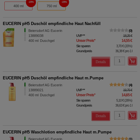
23%
23%
400 ml
750 ml
EUCERIN pH5 Duschöl empfindliche Haut Nachfüll
Beiersdorf AG Eucerin
0
13889038
UVP
**
18,25 €
Unser Preis
*
14,55 €
400
ml
Duschgel
Sie sparen
3,70 €
(
20%
)
Grundpreis
36,38 €
pro 1 l
Details
EUCERIN pH5 Duschöl empfindliche Haut m.Pumpe
Beiersdorf AG Eucerin
4
13889021
UVP
**
19,75 €
Unser Preis
*
14,65 €
400
ml
Duschgel
Sie sparen
5,10 €
(
26%
)
Grundpreis
36,63 €
pro 1 l
Details
EUCERIN pH5 Waschlotion empfindliche Haut m.Pumpe
Beiersdorf AG Eucerin
1