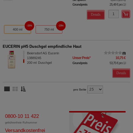
Grundpreis
25,48 €
pro 1 l
Details
23%
23%
400 ml
750 ml
EUCERIN pH5 Duschgel empfindliche Haut
Beiersdorf AG Eucerin
0
Unser Preis
*
10,75 €
13889245
200
ml
Duschgel
Grundpreis
53,75 €
pro 1 l
Details
pro Seite
0800-10 11 422
gebührenfreie Rufnummer
Versandkostenfrei