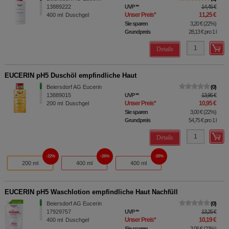
13889222
UVP
**
14,45 €
Unser Preis
*
11,25 €
400
ml
Duschgel
Sie sparen
3,20 €
(
22%
)
Grundpreis
28,13 €
pro 1 l
Details
EUCERIN pH5 Duschöl empfindliche Haut
Beiersdorf AG Eucerin
0
13889015
UVP
**
13,95 €
Unser Preis
*
10,95 €
200
ml
Duschgel
Sie sparen
3,00 €
(
22%
)
Grundpreis
54,75 €
pro 1 l
Details
22%
26%
20%
200 ml
400 ml
400 ml
EUCERIN pH5 Waschlotion empfindliche Haut Nachfüll
Beiersdorf AG Eucerin
0
17929757
UVP
**
13,25 €
Unser Preis
*
10,19 €
400
ml
Duschgel
Sie sparen
3,06 €
(
23%
)