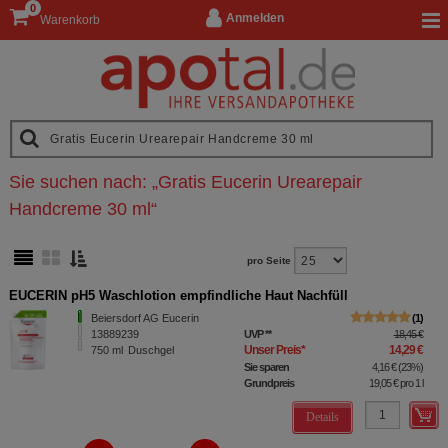
0
Anmelden
Warenkorb
Sie suchen nach:
„
Gratis Eucerin Urearepair
Handcreme 30 ml
“
pro Seite
EUCERIN pH5 Waschlotion empfindliche Haut Nachfüll
Beiersdorf AG Eucerin
1
13889239
UVP
**
18,45 €
Unser Preis
*
14,29 €
750
ml
Duschgel
Sie sparen
4,16 €
(
23%
)
Grundpreis
19,05 €
pro 1 l
Details