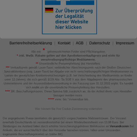
Barrierefreiheitserklärung
Kontakt
AGB
Datenschutz
Impressum
Alle mit
gekennzeichneten Felder sind Pflichtangaben.
*
inkl. MwSt. Rabatte gelten auf den Apothekenverkaufspreis und nicht für
verschreibungspflichtige Medikamente.
**
Unverbindliche Preisempfehlung des Herstellers.
***
Verkaufspreis gemäß Lauer-Taxe; verbindlicher Abrechnungspreis nach der Großen Deutschen
Spezialitätentaxe (sog. Lauer-Taxe) bei Abgabe von nicht verschreibungspflichtigen Medikamenten zu
Lasten der gesetzlichen Krankenversicherungen (z.B. bei Verschreibung des Medikaments an Kinder
unter 12 Jahren), die sich gemäß §129 Abs. 5a SGB V aus dem Abgabepreis des pharmazeutischen
Unternehmens und der Arzneimittelpreisverordnung in der Fassung zum 31.12.2003 ergibt. Es handelt
sich
nicht
um die unverbindliche Preisempfehlung des Herstellers.
****
BK: Beschaffungskosten. Diese Summe fällt zusätzlich an, da der Artikel direkt vom Hersteller
bezogen werden muss.
*****
verw. bis: Verwendbar bis.
Hier können Sie Ihre Cookie-Zustimmung widerrufen
Die angegebenen Preise beinhalten die gesetzlich vorgeschriebene Mehrwertsteuer. Der Versand
innerhalb Deutschlands ist versandkostenfrei bei einem Mindestbestellwert von 13,99 Euro. Bei
Sendungen ins Ausland fallen durch erhöhte Versicherungsgebühren Mehrkosten an
Versandkosten
Bei
Artikeln, die wir ausschließlich über den Hersteller beziehen können, fallen unter Umständen
sogenannte Beschaffungskosten an (siehe BK).