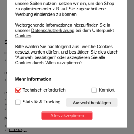
unsere Seiten nutzen, setzen wir ein, um den Shop
zu optimieren oder z.B. auf Sie zugeschnittene
Werbung einblenden zu können.
Weitergehende Informationen hierzu finden Sie in
unserer
Datenschutzerklärung
bei dem Unterpunkt
Cookies
.
Suche verfeinern
Bitte wählen Sie nachfolgend aus, welche Cookies
gesetzt werden dürfen, und bestätigen Sie dies durch
Kategorien
"Auswahl bestätigen" oder akzeptieren Sie alle
Eucerin 20%25 Gutschein
Cookies durch "Alles akzeptieren":
(auswahl entfernen)
Darreichungsform
Mehr Information
Duschgel
(auswahl entfernen)
Technisch Notwendig:
Technisch erforderlich
Hierbei handelt es sich um
Komfort
Packungsgröße
Cookies, die für die Grundfunktionen unserer
400 ml (4)
Website notwendig sind (z.B. Navigation, Warenkorb,
Statistik & Tracking
Auswahl bestätigen
200 ml (2)
Kundenkonto), weshalb auf diese nicht verzichtet
750 ml (1)
werden kann.
Alles akzeptieren
Preis
Komfort:
Diese Cookies werden genutzt um das
< 12.50 (4)
Einkaufserlebnis noch ansprechender zu gestalten,
>= 12.50 (3)
beispielsweise für die Wiedererkennung des