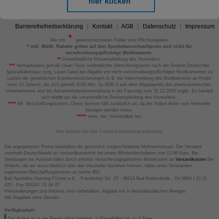
Barrierefreiheitserklärung
Kontakt
AGB
Datenschutz
Impressum
Alle mit
gekennzeichneten Felder sind Pflichtangaben.
*
inkl. MwSt. Rabatte gelten auf den Apothekenverkaufspreis und nicht für
verschreibungspflichtige Medikamente.
**
Unverbindliche Preisempfehlung des Herstellers.
***
Verkaufspreis gemäß Lauer-Taxe; verbindlicher Abrechnungspreis nach der Großen Deutschen
Spezialitätentaxe (sog. Lauer-Taxe) bei Abgabe von nicht verschreibungspflichtigen Medikamenten zu
Lasten der gesetzlichen Krankenversicherungen (z.B. bei Verschreibung des Medikaments an Kinder
unter 12 Jahren), die sich gemäß §129 Abs. 5a SGB V aus dem Abgabepreis des pharmazeutischen
Unternehmens und der Arzneimittelpreisverordnung in der Fassung zum 31.12.2003 ergibt. Es handelt
sich
nicht
um die unverbindliche Preisempfehlung des Herstellers.
****
BK: Beschaffungskosten. Diese Summe fällt zusätzlich an, da der Artikel direkt vom Hersteller
bezogen werden muss.
*****
verw. bis: Verwendbar bis.
Hier können Sie Ihre Cookie-Zustimmung widerrufen
Die angegebenen Preise beinhalten die gesetzlich vorgeschriebene Mehrwertsteuer. Der Versand
innerhalb Deutschlands ist versandkostenfrei bei einem Mindestbestellwert von 13,99 Euro. Bei
Sendungen ins Ausland fallen durch erhöhte Versicherungsgebühren Mehrkosten an
Versandkosten
Bei
Artikeln, die wir ausschließlich über den Hersteller beziehen können, fallen unter Umständen
sogenannte Beschaffungskosten an (siehe BK).
Bad Apotheke Henning Fichter e.K. - Frankfurter Str. 27 - 49214 Bad Rothenfelde - Tel 0800 / 10 11
422 - Fax 05424 / 21 64 47
Preisänderungen und Irrtümer sind vorbehalten. Abgabe nur in haushaltsüblichen Mengen.
Alle Angaben ohne Gewähr.
Verfügbarkeit:
Der Artikel ist in der Regel sofort lieferbar, in Einzelfällen bis zu 6 Tage.