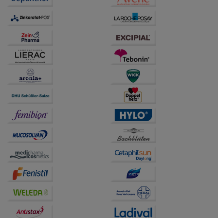
anzupassen. Komfort-Cookies ermöglichen es uns
auch auf Ihre Bedürfnisse zugeschrittene Inhalte
anzuzeigen und unser Partnerprogramm zu
betreiben.
Statistik & Tracking:
Hierüber lassen sich
Informationen über die Art und Weise der Nutzung
unserer Website sammeln, mit deren Hilfe wir unsere
Website weiter für Sie optimieren können, den Inhalt
auf unserer Website aber auch die Werbung auf
Drittseiten möglichst relevant für Sie zu gestalten.
Bitte beachten Sie, dass Daten hierfür teilweise an
Dritte wie z.B. Google oder soziale Medien
übertragen werden.