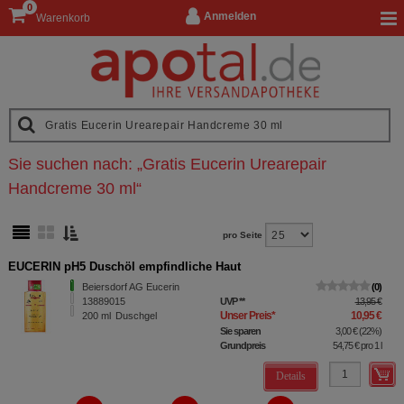
0
Anmelden
Warenkorb
Sie suchen nach:
„
Gratis Eucerin Urearepair
Handcreme 30 ml
“
pro Seite
EUCERIN pH5 Duschöl empfindliche Haut
Beiersdorf AG Eucerin
0
13889015
UVP
**
13,95 €
Unser Preis
*
10,95 €
200
ml
Duschgel
Sie sparen
3,00 €
(
22%
)
Grundpreis
54,75 €
pro 1 l
Details