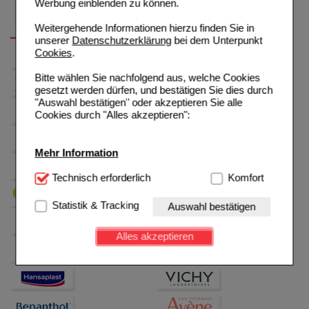
Werbung einblenden zu können.
Weitergehende Informationen hierzu finden Sie in
unserer
Datenschutzerklärung
bei dem Unterpunkt
Cookies
.
Bitte wählen Sie nachfolgend aus, welche Cookies
gesetzt werden dürfen, und bestätigen Sie dies durch
"Auswahl bestätigen" oder akzeptieren Sie alle
Cookies durch "Alles akzeptieren":
Mehr Information
Technisch Notwendig:
Technisch erforderlich
Hierbei handelt es sich um
Komfort
Cookies, die für die Grundfunktionen unserer
Website notwendig sind (z.B. Navigation, Warenkorb,
Statistik & Tracking
Auswahl bestätigen
Kundenkonto), weshalb auf diese nicht verzichtet
werden kann.
Alles akzeptieren
Komfort:
Diese Cookies werden genutzt um das
Einkaufserlebnis noch ansprechender zu gestalten,
beispielsweise für die Wiedererkennung des
Besuchers oder unsere Seite an bevorzugte
Verhaltensweisen (z.B. Spracheinstellung)