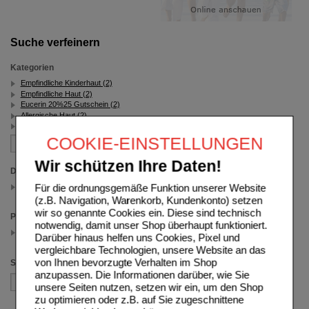
Suche verfeinern
Kategorien
Empfindliche Kinderhaut (2)
Empfindliche Haut (2)
Eucerin 20%25 Gutschein (2)
Allergische Haut (2)
allergene Haut (2)
COOKIE-EINSTELLUNGEN
Wir schützen Ihre Daten!
Darreichungsform
Duschgel
Für die ordnungsgemäße Funktion unserer Website
(auswahl entfernen)
(z.B. Navigation, Warenkorb, Kundenkonto) setzen
wir so genannte Cookies ein. Diese sind technisch
Packungsgröße
notwendig, damit unser Shop überhaupt funktioniert.
200 ml
Darüber hinaus helfen uns Cookies, Pixel und
(auswahl entfernen)
vergleichbare Technologien, unsere Website an das
von Ihnen bevorzugte Verhalten im Shop
Sortieren nach
anzupassen. Die Informationen darüber, wie Sie
unsere Seiten nutzen, setzen wir ein, um den Shop
zu optimieren oder z.B. auf Sie zugeschnittene