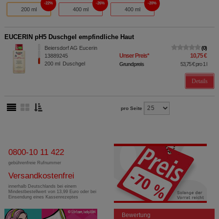
22%
26%
20%
200 ml
400 ml
400 ml
EUCERIN pH5 Duschgel empfindliche Haut
Beiersdorf AG Eucerin
0
Unser Preis
*
10,75 €
13889245
200
ml
Duschgel
Grundpreis
53,75 €
pro 1 l
Details
pro Seite
0800-10 11 422
gebührenfreie Rufnummer
Versandkostenfrei
innerhalb Deutschlands bei einem
Mindestbestellwert von 13,99 Euro oder bei
Einsendung eines Kassenrezeptes
Bewertung