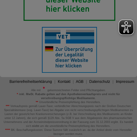
Barrierefreiheitserklärung
Kontakt
AGB
Datenschutz
Impressum
Alle mit
gekennzeichneten Felder sind Pflichtangaben.
*
inkl. MwSt. Rabatte gelten auf den Apothekenverkaufspreis und nicht für
verschreibungspflichtige Medikamente.
**
Unverbindliche Preisempfehlung des Herstellers.
***
Verkaufspreis gemäß Lauer-Taxe; verbindlicher Abrechnungspreis nach der Großen Deutschen
Spezialitätentaxe (sog. Lauer-Taxe) bei Abgabe von nicht verschreibungspflichtigen Medikamenten zu
Lasten der gesetzlichen Krankenversicherungen (z.B. bei Verschreibung des Medikaments an Kinder
unter 12 Jahren), die sich gemäß §129 Abs. 5a SGB V aus dem Abgabepreis des pharmazeutischen
Unternehmens und der Arzneimittelpreisverordnung in der Fassung zum 31.12.2003 ergibt. Es handelt
sich
nicht
um die unverbindliche Preisempfehlung des Herstellers.
****
BK: Beschaffungskosten. Diese Summe fällt zusätzlich an, da der Artikel direkt vom Hersteller
bezogen werden muss.