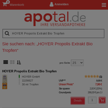
0
Anmelden
Warenkorb
Sie suchen nach:
„
HOYER Propolis Extrakt Bio
Tropfen
“
pro Seite
HOYER Propolis Extrakt Bio Tropfen
HOYER GmbH
1
11156627
UVP
**
9,98 €
Unser Preis
*
7,98 €
30
ml
Tropfen
Sie sparen
2,00 €
(
20%
)
Grundpreis
266,00 €
pro 1 l
Details