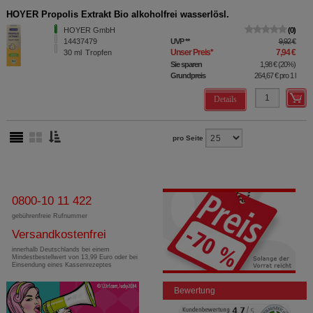
HOYER Propolis Extrakt Bio alkoholfrei wasserlösl.
HOYER GmbH
0
14437479
UVP
**
9,92 €
Unser Preis
*
7,94 €
30
ml
Tropfen
Sie sparen
1,98 €
(
20%
)
Grundpreis
264,67 €
pro 1 l
Details
pro Seite
0800-10 11 422
gebührenfreie Rufnummer
Versandkostenfrei
innerhalb Deutschlands bei einem
Mindestbestellwert von 13,99 Euro oder bei
Einsendung eines Kassenrezeptes
Bewertung