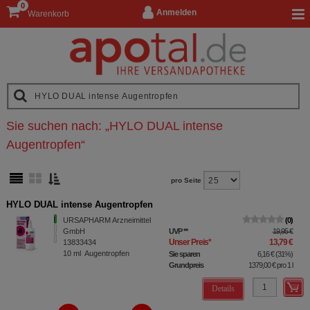
0
Anmelden
Warenkorb
Sie suchen nach:
„
HYLO DUAL intense
Augentropfen
“
pro Seite
HYLO DUAL intense Augentropfen
URSAPHARM Arzneimittel
0
GmbH
UVP
**
19,95 €
Unser Preis
*
13,79 €
13833434
10
ml
Augentropfen
Sie sparen
6,16 €
(
31%
)
Grundpreis
1379,00 €
pro 1 l
Details