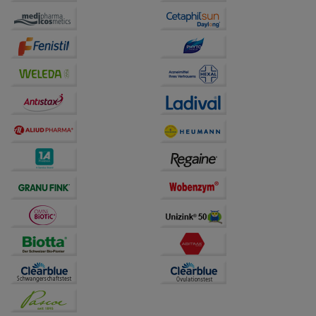
Website weiter für Sie optimieren können, den Inhalt
auf unserer Website aber auch die Werbung auf
Drittseiten möglichst relevant für Sie zu gestalten.
Bitte beachten Sie, dass Daten hierfür teilweise an
Dritte wie z.B. Google oder soziale Medien
übertragen werden.