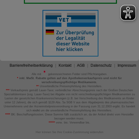
Barrierefreiheitserklärung
Kontakt
AGB
Datenschutz
Impressum
Alle mit
gekennzeichneten Felder sind Pflichtangaben.
*
inkl. MwSt. Rabatte gelten auf den Apothekenverkaufspreis und nicht für
verschreibungspflichtige Medikamente.
**
Unverbindliche Preisempfehlung des Herstellers.
***
Verkaufspreis gemäß Lauer-Taxe; verbindlicher Abrechnungspreis nach der Großen Deutschen
Spezialitätentaxe (sog. Lauer-Taxe) bei Abgabe von nicht verschreibungspflichtigen Medikamenten zu
Lasten der gesetzlichen Krankenversicherungen (z.B. bei Verschreibung des Medikaments an Kinder
unter 12 Jahren), die sich gemäß §129 Abs. 5a SGB V aus dem Abgabepreis des pharmazeutischen
Unternehmens und der Arzneimittelpreisverordnung in der Fassung zum 31.12.2003 ergibt. Es handelt
sich
nicht
um die unverbindliche Preisempfehlung des Herstellers.
****
BK: Beschaffungskosten. Diese Summe fällt zusätzlich an, da der Artikel direkt vom Hersteller
bezogen werden muss.
*****
verw. bis: Verwendbar bis.
Hier können Sie Ihre Cookie-Zustimmung widerrufen