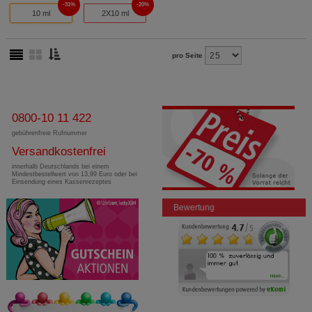
31%
20%
10 ml
2X10 ml
pro Seite
0800-10 11 422
gebührenfreie Rufnummer
Versandkostenfrei
innerhalb Deutschlands bei einem
Mindestbestellwert von 13,99 Euro oder bei
Einsendung eines Kassenrezeptes
Bewertung