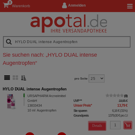
0
Anmelden
Warenkorb
Sie suchen nach:
„
HYLO DUAL intense
Augentropfen
“
pro Seite
HYLO DUAL intense Augentropfen
URSAPHARM Arzneimittel
0
GmbH
UVP
**
19,95 €
Unser Preis
*
13,79 €
13833434
10
ml
Augentropfen
Sie sparen
6,16 €
(
31%
)
Grundpreis
1379,00 €
pro 1 l
Details