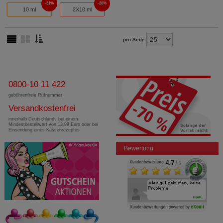
31%
20%
10 ml
2X10 ml
pro Seite
0800-10 11 422
gebührenfreie Rufnummer
Versandkostenfrei
innerhalb Deutschlands bei einem
Mindestbestellwert von 13,99 Euro oder bei
Einsendung eines Kassenrezeptes
Bewertung