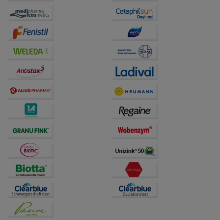
Website weiter für Sie optimieren können, den Inhalt
auf unserer Website aber auch die Werbung auf
Drittseiten möglichst relevant für Sie zu gestalten.
Bitte beachten Sie, dass Daten hierfür teilweise an
Dritte wie z.B. Google oder soziale Medien
übertragen werden.