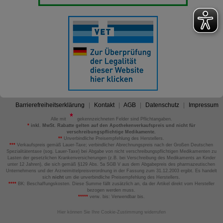
Barrierefreiheitserklärung
Kontakt
AGB
Datenschutz
Impressum
Alle mit
gekennzeichneten Felder sind Pflichtangaben.
*
inkl. MwSt. Rabatte gelten auf den Apothekenverkaufspreis und nicht für
verschreibungspflichtige Medikamente.
**
Unverbindliche Preisempfehlung des Herstellers.
***
Verkaufspreis gemäß Lauer-Taxe; verbindlicher Abrechnungspreis nach der Großen Deutschen
Spezialitätentaxe (sog. Lauer-Taxe) bei Abgabe von nicht verschreibungspflichtigen Medikamenten zu
Lasten der gesetzlichen Krankenversicherungen (z.B. bei Verschreibung des Medikaments an Kinder
unter 12 Jahren), die sich gemäß §129 Abs. 5a SGB V aus dem Abgabepreis des pharmazeutischen
Unternehmens und der Arzneimittelpreisverordnung in der Fassung zum 31.12.2003 ergibt. Es handelt
sich
nicht
um die unverbindliche Preisempfehlung des Herstellers.
****
BK: Beschaffungskosten. Diese Summe fällt zusätzlich an, da der Artikel direkt vom Hersteller
bezogen werden muss.
*****
verw. bis: Verwendbar bis.
Hier können Sie Ihre Cookie-Zustimmung widerrufen